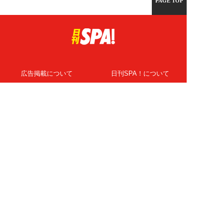
PAGE TOP
広告掲載について
日刊SPA！について
ニュース提供先
PR記事一覧
ライター・執筆者募集
プライバシーポリシー
Cookie使用について
著作権について
運営会社
記事使用について
お問い合わせ
よくある質問
扶桑社Webメディア