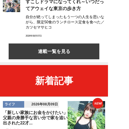
すこしドラマになってくれ～いつだっ
てアウェイな東京の歩き方
自分が絶ってしまったもう一つの人生を思いな
がら、限定50食のランチロース定食を食べた／
カツセマサヒコ
2026年08月07日
連載一覧を見る
新着記事
NEW!
ライフ
2026年08月09日
「新しい家族にお金をかけたい」
父親の身勝手な言い分で家を追い
出された22才...