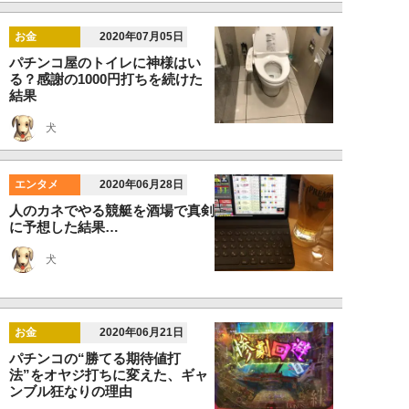
お金
2020年07月05日
パチンコ屋のトイレに神様はい
る？感謝の1000円打ちを続けた
結果
犬
エンタメ
2020年06月28日
人のカネでやる競艇を酒場で真剣
に予想した結果…
犬
お金
2020年06月21日
パチンコの“勝てる期待値打
法”をオヤジ打ちに変えた、ギャ
ンブル狂なりの理由