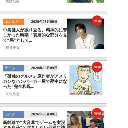
黒島暁生
NEW!
エンタメ
2026年08月09日
中島健人が振り返る、精神的に苦
しかった時期「表層的な部分を見
て“悪”として...
細谷美香
NEW!
ライフ
2026年08月09日
『孤独のグルメ』原作者がアメリ
カンなハンバーガー屋で夢中にな
った“完全和風...
久住昌之
NEW!
ライフ
2026年08月09日
新幹線で“大音量でゲームを実況
する息子”と注意しない母親に訪