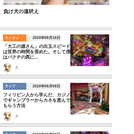
負け犬の遠吠え
エンタメ
2020年08月16日
「大工の源さん」の出玉スピード
は世界の時間を歪めた。そして僕
はバクチの罠に...
犬
ライフ
2020年08月09日
フィリピン人から学んだ、カジノ
でギャンブラーからカネを恵んで
もらう方法
犬