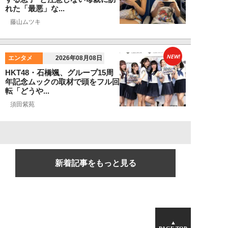
れた「最悪」な...
藤山ムツキ
NEW!
エンタメ
2026年08月08日
HKT48・石橋颯、グループ15周
年記念ムックの取材で頭をフル回
転「どうや...
須田紫苑
新着記事をもっと見る
▲