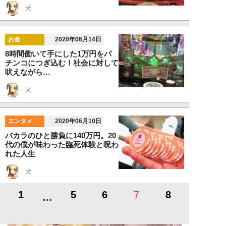
犬
お金
2020年06月14日
8時間働いて手にした1万円をパ
チンコにつぎ込む！社会に対して
吠えながら…
犬
エンタメ
2020年06月10日
バカラのひと勝負に140万円。20
代の僕が味わった臨死体験と呪わ
れた人生
犬
1
5
6
7
8
…