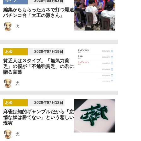
ライフ
2020年08月02日
編集からもらったカネで打つ爆速
パチンコ台「大工の源さん」
犬
お金
2020年07月19日
貧乏人は３タイプ。「無気力貧
乏」の僕が「不勉強貧乏」の君に
贈る言葉
犬
お金
2020年07月12日
麻雀は知的ギャンブルだから「怠
惰な奴は勝てない」という悲しい
現実
犬