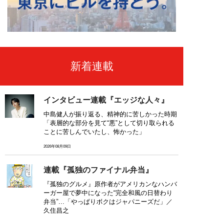
新着連載
インタビュー連載『エッジな人々』
中島健人が振り返る、精神的に苦しかった時期
「表層的な部分を見て“悪”として切り取られる
ことに苦しんでいたし、怖かった」
2026年08月09日
連載『孤独のファイナル弁当』
『孤独のグルメ』原作者がアメリカンなハンバ
ーガー屋で夢中になった“完全和風の日替わり
弁当”…「やっぱりボクはジャパニーズだ」／
久住昌之