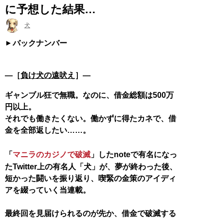
に予想した結果…
犬
バックナンバー
―［
負け犬の遠吠え
］―
ギャンブル狂で無職。なのに、借金総額は500万
円以上。
それでも働きたくない。働かずに得たカネで、借
金を全部返したい……。
「
マニラのカジノで破滅
」したnoteで有名になっ
たTwitter上の有名人「犬」が、夢が終わった後、
短かった闘いを振り返り、喫緊の金策のアイディ
アを綴っていく当連載。
最終回を見届けられるのが先か、借金で破滅する