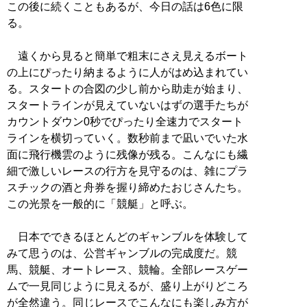
この後に続くこともあるが、今日の話は6色に限
る。
遠くから見ると簡単で粗末にさえ見えるボート
の上にぴったり納まるように人がはめ込まれてい
る。スタートの合図の少し前から助走が始まり、
スタートラインが見えていないはずの選手たちが
カウントダウン0秒でぴったり全速力でスタート
ラインを横切っていく。数秒前まで凪いでいた水
面に飛行機雲のように残像が残る。こんなにも繊
細で激しいレースの行方を見守るのは、雑にプラ
スチックの酒と舟券を握り締めたおじさんたち。
この光景を一般的に「競艇」と呼ぶ。
日本でできるほとんどのギャンブルを体験して
みて思うのは、公営ギャンブルの完成度だ。競
馬、競艇、オートレース、競輪。全部レースゲー
ムで一見同じように見えるが、盛り上がりどころ
が全然違う。同じレースでこんなにも楽しみ方が