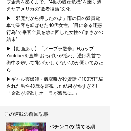
プ企業を築くまで。“4度の破産危機”を乗り越
えたアメリカの“敗者復活”文化
▶「邪魔だから押したのよ」雨の日の満員電
車で乗客を転ばせた40代女性。“目に余る迷惑
行為”で乗客全員を敵に回した女性の“まさかの
結末”
▶【動画あり】「ノーブラ散歩」Hカップ
Youtuberを直撃!おっぱいが揺れ、透け乳首で
街中を歩いて“恥ずかしくない”のか聞いてみた
ら...
▶ギャル霊媒師・飯塚唯が投資話で100万円騙
された男性43歳を霊視した結果が怖すぎる!
「金欲が増欲しオーラが漆黒に...」
この連載の前回記事
パチンコの“勝てる期