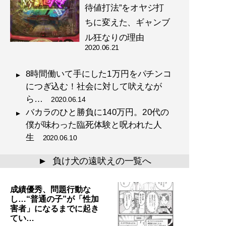
待値打法”をオヤジ打
ちに変えた、ギャンブ
ル狂なりの理由
2020.06.21
8時間働いて手にした1万円をパチンコ
につぎ込む！社会に対して吠えなが
ら…
2020.06.14
バカラのひと勝負に140万円。20代の
僕が味わった臨死体験と呪われた人
生
2020.06.10
負け犬の遠吠えの一覧へ
▲
成績優秀、問題行動な
し…“普通の子”が「性加
害者」になるまでに起き
てい…