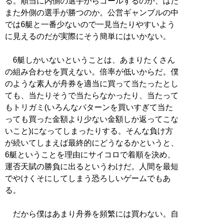
る。順当に内側の選手からゴールするのか、はた
また外側の選手が勝つのか。公営ギャンブルの中
では6艇と一番少ないので一見当たりやすいよう
に見えるのだが実際にそう簡単にはいかない。
6艇しかいないということは、あまりたくさん
の組み合わせを買えない。倍率が低いからだ。僕
のような素人が舟券を適当に買って当たったとし
ても、当たりそうで当たらなかったり、当たって
もトリガミ(いろんなパターンを買いすぎて当た
っても買った金額より少ない金額しか返ってこな
いこと)になってしまったりする。そんな負け方
が続いてしまえば最終的にどうなるかというと、
6艇ということを理由にサイコロで着順を決め、
運否天賦の勝負に出るというわけだ。人間を最短
でやけくそにしてしまう恐ろしいゲームでもあ
る。
だから僕はあまり舟券を頻繁には買わない。自