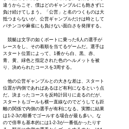
違うからこそ、僕はどのギャンブルにも飽きずに
負け続けてしまう。「公営」と名のつくものは大
抵つまらないが、公営ギャンブルだけは時として
パチンコや麻雀にも負けない面白さを発揮する。
競艇は文字の如くボートに乗った6人の選手が
レースをし、その着順を当てるゲームだ。選手は
スタート位置によって、1番から白、黒、赤、
青、黄、緑色と指定された色のヘルメットを被
り、決められたコースを3周する。
他の公営ギャンブルとの大きな差は、スタート
位置が内側であればあるほど有利になるという点
だ。決まったコースを反時計回りに走るのだが、
スタートもゴールも横一直線なのでどうしても距
離の関係で内側の選手が有利になる。実際に結果
は1-2-3の順番でゴールする場合が最も多い。な
ので倍率も基本的には1-2-3が一番低かったりす