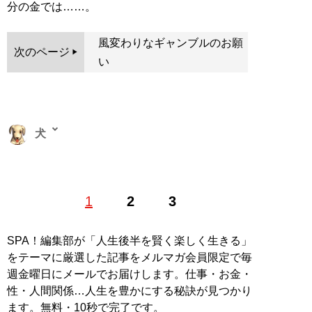
分の金では……。
風変わりなギャンブルのお願
次のページ
い
犬
フィリピンのカジノで1万円が700万円になった経験から
1
2
3
カジノにドはまり。その後仕事を辞めて、全財産をかけ
てカジノに乗り込んだが、そこで大負け。全財産を失い
借金まみれに。その後は職を転々としつつ、総額500万
SPA！編集部が「人生後半を賢く楽しく生きる」
円にもなる借金を返す日々。Twitter、noteでカジノです
をテーマに厳選した記事をメルマガ会員限定で毎
べてを失った経験や、日々のギャンブル遊びについて情
週金曜日にメールでお届けします。仕事・お金・
報を発信している。 Twitter→
@slave_of_girls
note→
ギ
性・人間関係…人生を豊かにする秘訣が見つかり
ャンブル依存症
Youtube→
賭博狂の詩
ます。無料・10秒で完了です。