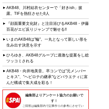
AKB48、川村結衣センターで「好きish」披
露。TIFを熱狂させた8人
『顔面重要文化財』と注目浴びるAKB48・伊藤
百花がエビ反りジャンプで魅せる!!
いまのAKB48は”輪”。一丸となって新しい形を
生み出す決意を示す
ひろゆき、AKB48グループに過激な提案をし総
ツッコミされる
AKB48・向井地美音。卒コンでは”元メンバー
とキス”、”ヘビロテの継承”などバラエティに富
んだ構成で集大成を彩る！