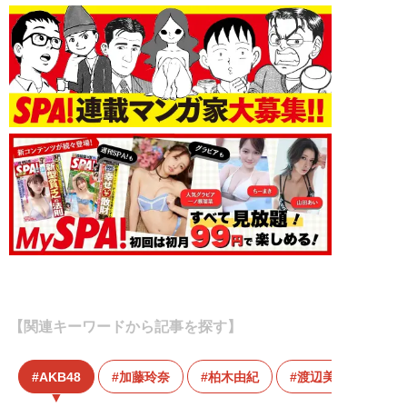
【関連キーワードから記事を探す】
AKB48
加藤玲奈
柏木由紀
渡辺美優紀