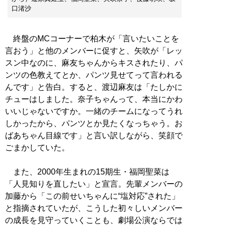
口渚沙
終盤のMCコーナーで柏木が「言いたいことを
言おう」と他のメンバーに促すと、矢吹が「レッ
スン中なのに、麻友ちゃんからキスされたり、パ
ンツの色教えてとか、パンツ見せてって言われる
んです」と告白。すると、渡辺麻友は「たしかに
チューはしました。奈子ちゃんって、本当にかわ
いいじゃないですか。一緒のチームになってうれ
しかったから、パンツとか見たくなっちゃう。お
ばあちゃん目線です」と言い訳しながら、笑顔で
ごまかしていた。
また、2000年生まれの15期生・福岡聖菜は
「人見知りを直したい」と宣言。先輩メンバーの
加藤から「この前せいちゃんに“塩対応”された」
と指摘されていたが、こうした初々しいメンバー
の成長を見守っていくことも、劇場公演ならでは