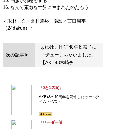
15. 制服が邪魔をする
16. なんて素敵な世界に生まれたのだろう
＜取材・文／北村篤裕 撮影／西田周平
まゆゆ、HKT48矢吹奈子に
次の記事
「チューしちゃいました」
【AKB48木崎チ...
0と1の間
『
』
AKB48の10周年を記念したオールタ
イム・ベスト
リーダー論
『
』