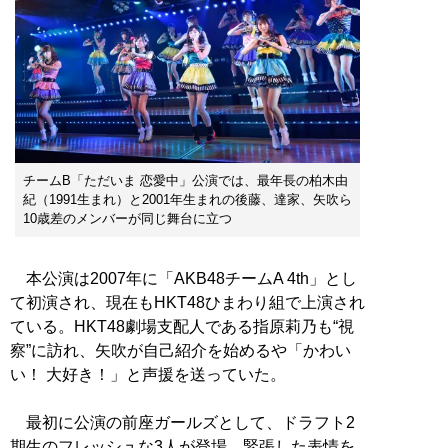
チームB「ただいま 恋愛中」公演では、最年長の柏木由
紀（1991生まれ）と2001年生まれの後藤、達家、矢吹ら
10歳差のメンバーが同じ舞台に立つ
本公演は2007年に「AKB48チームA 4th」とし
て初演され、現在もHKT48ひまわり組で上演され
ている。HKT48劇場支配人である指原莉乃も“視
察”に訪れ、矢吹が自己紹介を始めるや「かわい
い！ 大好き！」と声援を送っていた。
最初に公演の前座ガールズとして、ドラフト2
期生のフレッシュな3人が登場。緊張した表情を