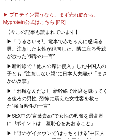
▶ プロテイン買うなら、まず売れ筋から。
Myprotein公式はこちら [PR]
【今この記事も読まれています】
▶「うるさいぞ!」電車で赤ちゃんに怒鳴る
男。注意した女性が絶句した、隣に座る母親
が放った“衝撃の一言”
▶新幹線で「他人の席に侵入」した中国人の
子ども...“注意しない親”に日本人夫婦が「まさ
かの反撃」
▶「邪魔なんだよ!」新幹線で座席を蹴ってく
る後ろの男性...恐怖に震えた女性客を救っ
た“強面男性の一言”
▶SEX中の“言葉責め”で女性の興奮を最高潮
に...!ポイントは「羞恥心をあおること」
▶上野のゲイタウンで“はっちゃける”中国人