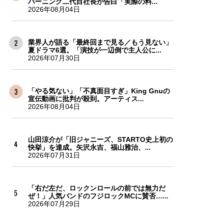
バーニング二代目社長が告白「実際の料...
2026年08月04日
業界人が語る「最終回まで見る／もう見ない」
夏ドラマ6選。「演技が一辺倒で主人公に...
2026年07月30日
「やる気ない」「不真面目すぎ」King Gnuの
宣伝動画に批判が殺到。アーティス...
2026年08月04日
山田涼介が「旧ジャニーズ、STARTO史上初の
快挙」を達成。矢沢永吉、福山雅治、...
2026年07月31日
「右だ左だ、ロックンロールの前では無力だ
ぜ！」人気バンドのフジロックMCに賛否…...
2026年07月29日