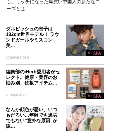
も。リッチになった爆買い中国人の新たなニ
ーズとは
ダルビッシュの息子は
182cm世界モデル！ ラウ
ンドガールやミスコン
美…
2026年08月05日
編集部のiHerb愛用者がセ
レクト。健康・美容のお
悩み別、鉄板アイテム…
2026年06月22日
なんか顔色が悪い、いつ
もだるい…年齢でも過労
でもない“意外な原因”が
隠…