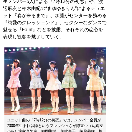
生メンバー5人による『7時12分の初恋』や、渡
辺麻友と柏木由紀の“まゆゆきりん”によるデュエ
ット『春が来るまで』、加藤がセンターを務める
『純愛のクレッシェンド』、セクシーなダンスで
魅せる『Faint』などを披露。それぞれの恋心を
表現し観客を魅了していく。
ユニット曲の「7時12分の初恋」では、メンバー全員が
2000年生まれ以降というフレッシュさが際立つ（写真左
から）達家真姫宝、福岡聖菜、矢吹奈子、後藤萌咲、坂