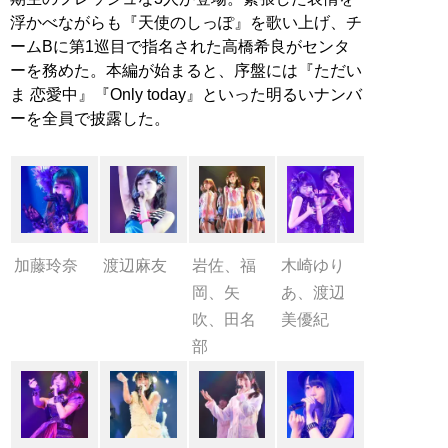
浮かべながらも『天使のしっぽ』を歌い上げ、チ
ームBに第1巡目で指名された高橋希良がセンタ
ーを務めた。本編が始まると、序盤には『ただい
ま 恋愛中』『Only today』といった明るいナンバ
ーを全員で披露した。
加藤玲奈
渡辺麻友
岩佐、福
木崎ゆり
岡、矢
あ、渡辺
吹、田名
美優紀
部