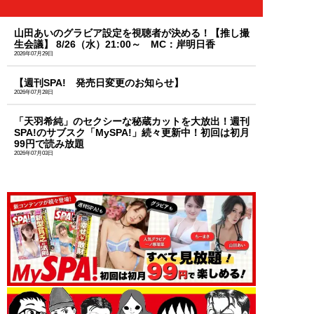
山田あいのグラビア設定を視聴者が決める！【推し撮
生会議】 8/26（水）21:00～ MC：岸明日香
2026年07月29日
【週刊SPA! 発売日変更のお知らせ】
2026年07月28日
「天羽希純」のセクシーな秘蔵カットを大放出！週刊
SPA!のサブスク「MySPA!」続々更新中！初回は初月
99円で読み放題
2026年07月03日