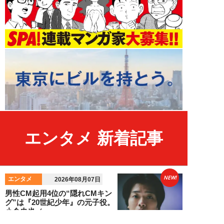
エンタメ 新着記事
NEW!
エンタメ
2026年08月07日
男性CM起用4位の“隠れCMキン
グ”は『20世紀少年』の元子役。
小倉史也（...