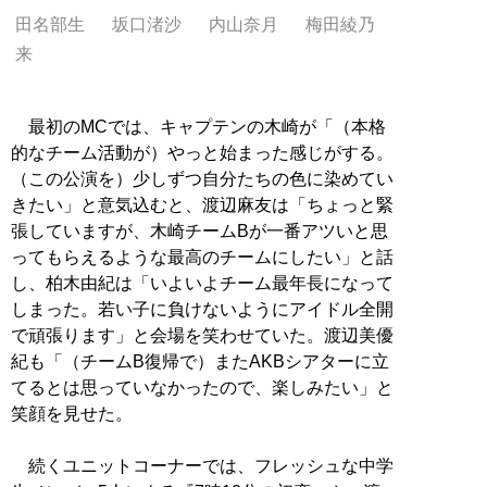
田名部生
坂口渚沙
内山奈月
梅田綾乃
来
最初のMCでは、キャプテンの木崎が「（本格
的なチーム活動が）やっと始まった感じがする。
（この公演を）少しずつ自分たちの色に染めてい
きたい」と意気込むと、渡辺麻友は「ちょっと緊
張していますが、木崎チームBが一番アツいと思
ってもらえるような最高のチームにしたい」と話
し、柏木由紀は「いよいよチーム最年長になって
しまった。若い子に負けないようにアイドル全開
で頑張ります」と会場を笑わせていた。渡辺美優
紀も「（チームB復帰で）またAKBシアターに立
てるとは思っていなかったので、楽しみたい」と
笑顔を見せた。
続くユニットコーナーでは、フレッシュな中学