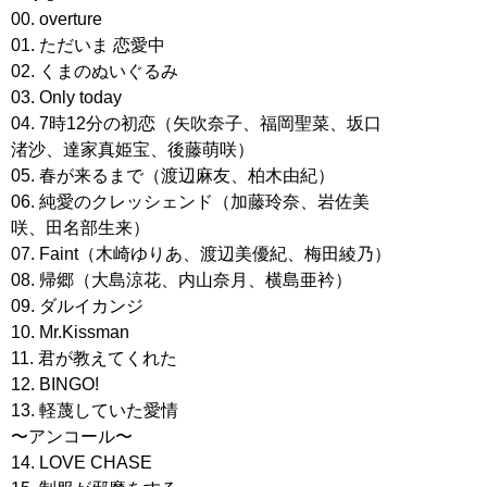
00. overture
01. ただいま 恋愛中
02. くまのぬいぐるみ
03. Only today
04. 7時12分の初恋（矢吹奈子、福岡聖菜、坂口
渚沙、達家真姫宝、後藤萌咲）
05. 春が来るまで（渡辺麻友、柏木由紀）
06. 純愛のクレッシェンド（加藤玲奈、岩佐美
咲、田名部生来）
07. Faint（木崎ゆりあ、渡辺美優紀、梅田綾乃）
08. 帰郷（大島涼花、内山奈月、横島亜衿）
09. ダルイカンジ
10. Mr.Kissman
11. 君が教えてくれた
12. BINGO!
13. 軽蔑していた愛情
〜アンコール〜
14. LOVE CHASE