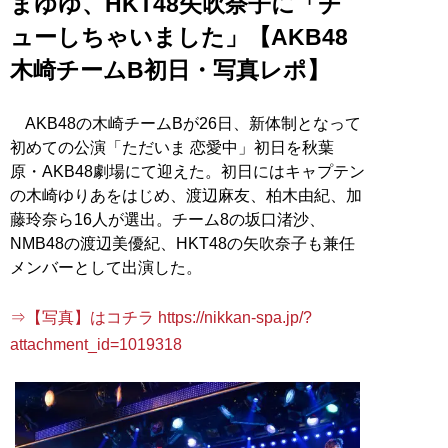
まゆゆ、HKT48矢吹奈子に「チ
ューしちゃいました」【AKB48
木崎チームB初日・写真レポ】
AKB48の木崎チームBが26日、新体制となって
初めての公演「ただいま 恋愛中」初日を秋葉
原・AKB48劇場にて迎えた。初日にはキャプテン
の木崎ゆりあをはじめ、渡辺麻友、柏木由紀、加
藤玲奈ら16人が選出。チーム8の坂口渚沙、
NMB48の渡辺美優紀、HKT48の矢吹奈子も兼任
メンバーとして出演した。
⇒【写真】はコチラ https://nikkan-spa.jp/?
attachment_id=1019318