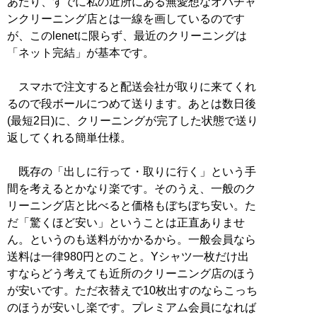
あたり、すでに私の近所にある無愛想なオバチャ
ンクリーニング店とは一線を画しているのです
が、このlenetに限らず、最近のクリーニングは
「ネット完結」が基本です。
スマホで注文すると配送会社が取りに来てくれ
るので段ボールにつめて送ります。あとは数日後
(最短2日)に、クリーニングが完了した状態で送り
返してくれる簡単仕様。
既存の「出しに行って・取りに行く」という手
間を考えるとかなり楽です。そのうえ、一般のク
リーニング店と比べると価格もぼちぼち安い。た
だ「驚くほど安い」ということは正直ありませ
ん。というのも送料がかかるから。一般会員なら
送料は一律980円とのこと。Yシャツ一枚だけ出
すならどう考えても近所のクリーニング店のほう
が安いです。ただ衣替えで10枚出すのならこっち
のほうが安いし楽です。プレミアム会員になれば