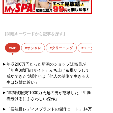
【関連キーワードから記事を探す】
MB
オシャレ
クリーニング
ユニクロ
年収200万円だった新潟のショップ販売員が
「年商3億円のサイト」立ち上げ＆脱サラして
成功できた“法則”とは「他人の基準で生きる人
生は奴隷に近い」
“年間被服費”1000万円超の男が感動した「生涯
着続けるにふさわしい傑作」
「要注目レディスブランドの傑作コート」14万