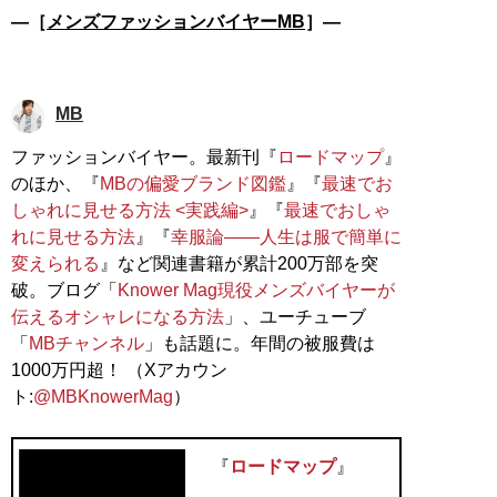
―［
メンズファッションバイヤーMB
］―
MB
ファッションバイヤー。最新刊『
ロードマップ
』
のほか、『
MBの偏愛ブランド図鑑
』『
最速でお
しゃれに見せる方法 <実践編>
』『
最速でおしゃ
れに見せる方法
』『
幸服論――人生は服で簡単に
変えられる
』など関連書籍が累計200万部を突
破。ブログ「
Knower Mag現役メンズバイヤーが
伝えるオシャレになる方法
」、ユーチューブ
「
MBチャンネル
」も話題に。年間の被服費は
1000万円超！ （Xアカウン
ト:
@MBKnowerMag
）
『
ロードマップ
』