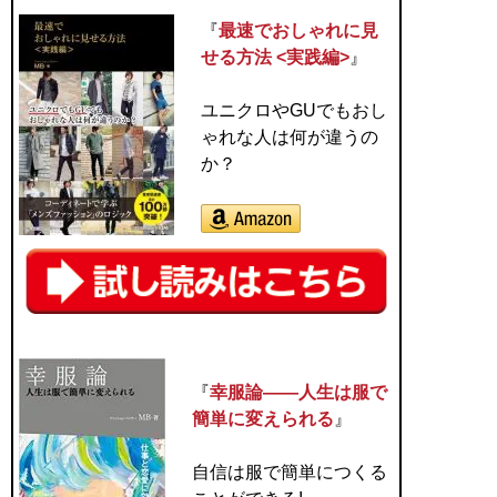
『
最速でおしゃれに見
せる方法 <実践編>
』
ユニクロやGUでもおし
ゃれな人は何が違うの
か？
『
幸服論――人生は服で
簡単に変えられる
』
自信は服で簡単につくる