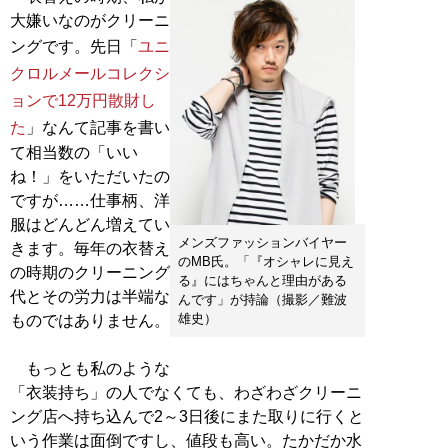
大嫌いなのがクリーニ
ングです。先日「
ユニ
クロルメールコレクシ
ョンで12万円散財し
た
」なんて記事を書い
て相当数の「いい
ね！」をいただいたの
ですが……仕事柄、洋
服はどんどん増えてい
メンズファッションバイヤー
きます。毎年の衣替え
のMB氏。「『オシャレに見え
の時期のクリーニング
る』にはちゃんと理由がある
代とその労力は半端な
んです」が持論（撮影／難波
雄史）
ものではありません。
もっとも私のような
「衣装持ち」の人でなくても、わざわざクリーニ
ング店へ持ち込んで2～3日後にまた取りに行くと
いう作業は面倒ですし、値段も高い。たかだか水