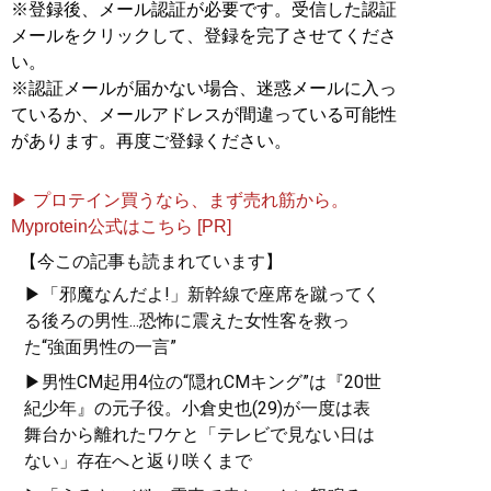
※登録後、メール認証が必要です。受信した認証
メールをクリックして、登録を完了させてくださ
い。
※認証メールが届かない場合、迷惑メールに入っ
ているか、メールアドレスが間違っている可能性
があります。再度ご登録ください。
▶ プロテイン買うなら、まず売れ筋から。
Myprotein公式はこちら [PR]
【今この記事も読まれています】
▶「邪魔なんだよ!」新幹線で座席を蹴ってく
る後ろの男性...恐怖に震えた女性客を救っ
た“強面男性の一言”
▶男性CM起用4位の“隠れCMキング”は『20世
紀少年』の元子役。小倉史也(29)が一度は表
舞台から離れたワケと「テレビで見ない日は
ない」存在へと返り咲くまで