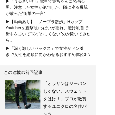
▶「うるさいぞ!」電車で赤ちゃんに怒鳴る
男。注意した女性が絶句した、隣に座る母親
が放った“衝撃の一言”
▶【動画あり】「ノーブラ散歩」Hカップ
Youtuberを直撃!おっぱいが揺れ、透け乳首で
街中を歩いて“恥ずかしくない”のか聞いてみた
ら...
▶「深く激しいセックス」で女性がドン引
き...?女性を絶頂に向かわせるおすすめ体位3つ
この連載の前回記事
「オッサンはジーパン
じゃない、スウェット
をはけ！」プロが激賞
するユニクロの名作パ
ンツ