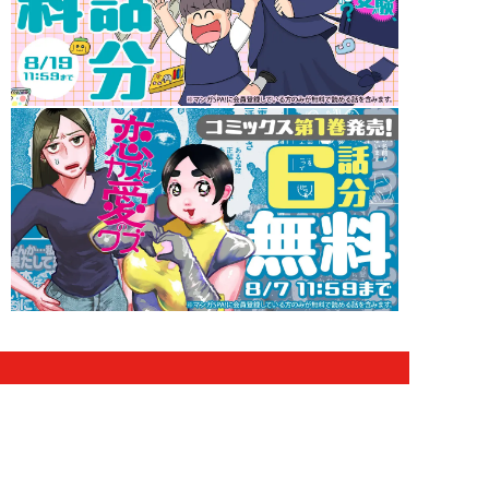
インフォメーション
山田あいのグラビア設定を視聴者が決める！【推し撮
生会議】 8/26（水）21:00～ MC：岸明日香