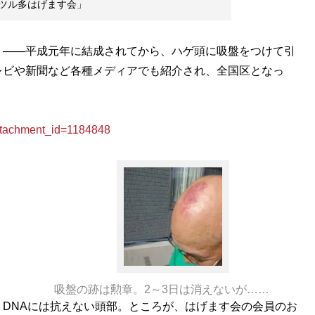
ツル多はげます会」
）――平成元年に結成されてから、ハゲ頭に吸盤をつけて引
レビや新聞など各種メディアでも紹介され、全国区となっ
achment_id=1184848
吸盤の跡は勲章。2～3日は消えないが……
DNAには抗えない頭部。ところが、はげます会の会員のお