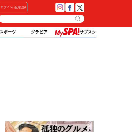
ログイン
会員登録
スポーツ
グラビア
サブスク