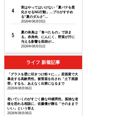
実はやってはいけない「夏バテを悪
化させるNG行動」…プロがすすめ
る“夏のダルさ”...
2026年08月03日
夏の体臭は「食べたもの」で決ま
る。赤身肉、にんにく、野菜が汗に
与える影響を医師が...
2026年08月01日
ライフ 新着記事
「グラスを壁に叩きつけ粉々に…」居酒屋で大
暴走する高齢男性。被害届を出され「土下座謝
罪」するも、あえなく出禁になるまで
2026年08月06日
老いていくのがすごく嫌な49歳男性。孤独な老
後を恐れる相談に、佐藤優が贈る「そのままで
いい」という答え
2026年08月06日