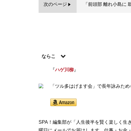
次のページ
「前頭部 離れ小島に 
ならこ
『
ハゲ川柳
』
記事一覧へ
「ツル多はげます会」で長年詠みため
SPA！編集部が「人生後半を賢く楽しく生
曜日にメールでお届けします。仕事・お金