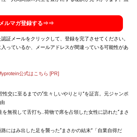
メルマガ登録する⇒⇒
た認証メールをクリックして、登録を完了させてください。
に入っているか、メールアドレスが間違っている可能性があ
otein公式はこちら [PR]
口腔性交に至るまでの“生々しいやりとり”を証言。元ジャンポ
由
を無視して舌打ち...荷物で席を占領した女性に訪れた“まさ
.通路にはみ出した足を襲った“まさかの結末”「自業自得だ