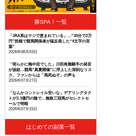
勝SPA！一覧
「JRA系はマジで恵まれている」…“30分で2万
円”投稿で競馬関係者が猛反発した“4文字の言
葉”
2026年08月03日
「明らかに熱中症でした」川田将雅騎手の発言
が波紋…競馬“真夏開催”に浮上した深刻なリス
ク。ファンからは「馬死ぬぞ」の声も
2026年07月27日
「なんかコントレイル安いな」デアリングタク
トが3.3億円の陰で…無敗三冠馬がセレクトセ
ールで明暗
2026年07月15日
はじめての副業一覧