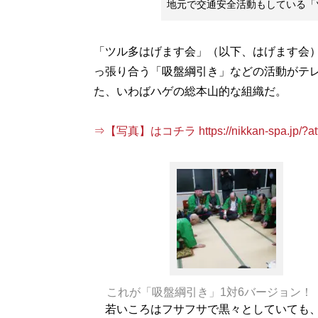
地元で交通安全活動もしている「
「ツル多はげます会」（以下、はげます会
っ張り合う「吸盤綱引き」などの活動がテ
た、いわばハゲの総本山的な組織だ。
⇒【写真】はコチラ https://nikkan-spa.jp/?att
これが「吸盤綱引き」1対6バージョン！
若いころはフサフサで黒々としていても、