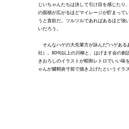
じいちゃんたちは決して引け目を感じたり
の面積が広がるほどマイレージが貯まって
うと貪欲だ。ツルツルであればあるほど強
いだろう。
そんなハゲの大先輩方が詠んだ“ハゲある
社）。80句以上の川柳と、はげます会の創
きおろしのイラストが昭和レトロでいい味を
ゃんが腱鞘炎寸前で描き上げたというイラ