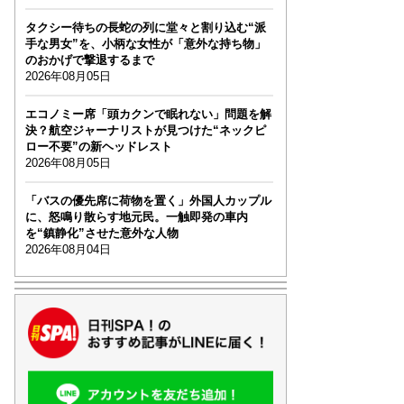
タクシー待ちの長蛇の列に堂々と割り込む“派
手な男女”を、小柄な女性が「意外な持ち物」
のおかげで撃退するまで
2026年08月05日
エコノミー席「頭カクンで眠れない」問題を解
決？航空ジャーナリストが見つけた“ネックピ
ロー不要”の新ヘッドレスト
2026年08月05日
「バスの優先席に荷物を置く」外国人カップル
に、怒鳴り散らす地元民。一触即発の車内
を“鎮静化”させた意外な人物
2026年08月04日