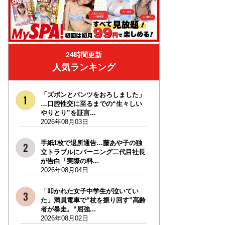
24時間更新
人気ランキング
「ズボンとパンツをおろしました」
…口腔性交に至るまでの“生々しい
やりとり”を証言...
2026年08月03日
手紙1枚で退所通告…藤あや子の独
立トラブルにバーニング二代目社長
が告白「実際の料...
2026年08月04日
「叩かれた女子中学生が泣いてい
た」満員電車で“杖を振り回す”高齢
者が暴走。“屈強...
2026年08月02日