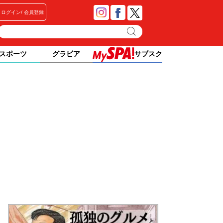
ログイン
会員登録
スポーツ
グラビア
サブスク