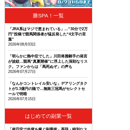
勝SPA！一覧
「JRA系はマジで恵まれている」…“30分で2万
円”投稿で競馬関係者が猛反発した“4文字の言
葉”
2026年08月03日
「明らかに熱中症でした」川田将雅騎手の発言
が波紋…競馬“真夏開催”に浮上した深刻なリス
ク。ファンからは「馬死ぬぞ」の声も
2026年07月27日
「なんかコントレイル安いな」デアリングタク
トが3.3億円の陰で…無敗三冠馬がセレクトセ
ールで明暗
2026年07月15日
はじめての副業一覧
「超円安で外貨を稼ぐ副業術」英語・特別なス