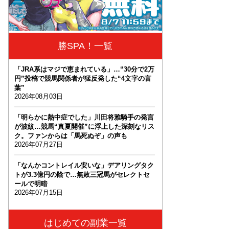
勝SPA！一覧
「JRA系はマジで恵まれている」…“30分で2万
円”投稿で競馬関係者が猛反発した“4文字の言
葉”
2026年08月03日
「明らかに熱中症でした」川田将雅騎手の発言
が波紋…競馬“真夏開催”に浮上した深刻なリス
ク。ファンからは「馬死ぬぞ」の声も
2026年07月27日
「なんかコントレイル安いな」デアリングタク
トが3.3億円の陰で…無敗三冠馬がセレクトセ
ールで明暗
2026年07月15日
はじめての副業一覧