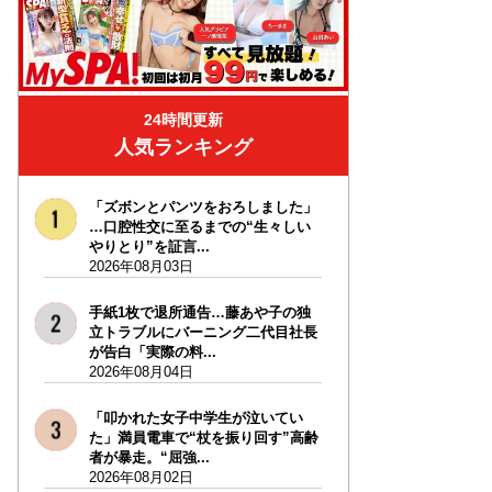
24時間更新
人気ランキング
「ズボンとパンツをおろしました」
…口腔性交に至るまでの“生々しい
やりとり”を証言...
2026年08月03日
手紙1枚で退所通告…藤あや子の独
立トラブルにバーニング二代目社長
が告白「実際の料...
2026年08月04日
「叩かれた女子中学生が泣いてい
た」満員電車で“杖を振り回す”高齢
者が暴走。“屈強...
2026年08月02日