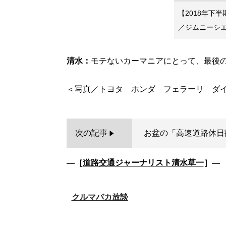
【2018年下
／ジムニーシ
清水：
モテないカーマニアにとって、最後
次の記事
お盆の「高速道路休日
―［
道路交通ジャーナリスト清水草一
］―
クルマバカ放談