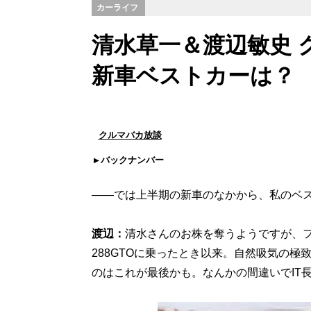
カーライフ
清水草一＆渡辺敏史 
新車ベストカーは？
クルマバカ放談
バックナンバー
――では上半期の新車のなかから、私のベ
渡辺：
清水さんのお株を奪うようですが、フ
288GTOに乗ったとき以来。自然吸気の極
のはこれが最後かも。なんかの間違いでIT