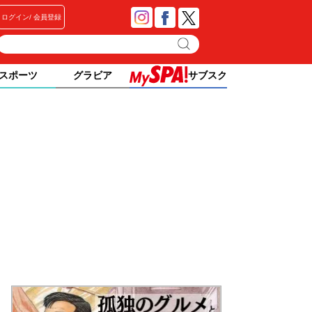
ログイン
会員登録
スポーツ
グラビア
サブスク