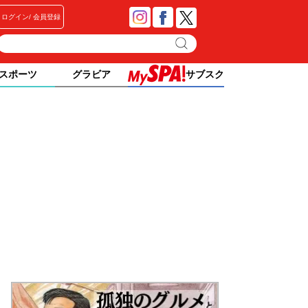
ログイン
会員登録
スポーツ
グラビア
サブスク