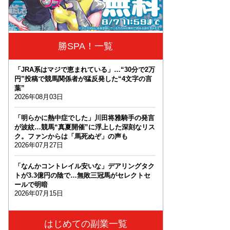
勝SPA！一覧
「JRA系はマジで恵まれている」…“30分で2万
円”投稿で競馬関係者が猛反発した“4文字の言
葉”
2026年08月03日
「明らかに熱中症でした」川田将雅騎手の発言
が波紋…競馬“真夏開催”に浮上した深刻なリス
ク。ファンからは「馬死ぬぞ」の声も
2026年07月27日
「なんかコントレイル安いな」デアリングタク
トが3.3億円の陰で…無敗三冠馬がセレクトセ
ールで明暗
2026年07月15日
はじめての副業一覧