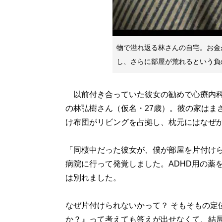
物で溢れ返る林さんの自宅。お金
し、さらに部屋が荒れるという負
以前付き合っていた彼女の勧めで心療内科
の林弘樹さん（仮名・27歳）。彼の家はま
け布団がリビングを占拠し、枕元にはなぜ
「同棲中だった彼女が、僕が部屋を片付け
病院に行って発覚しました。ADHD用の薬
は別れました。
なぜ片付けられないかって？ そもそもの定
か？』って考えても答えが出せなくて、結