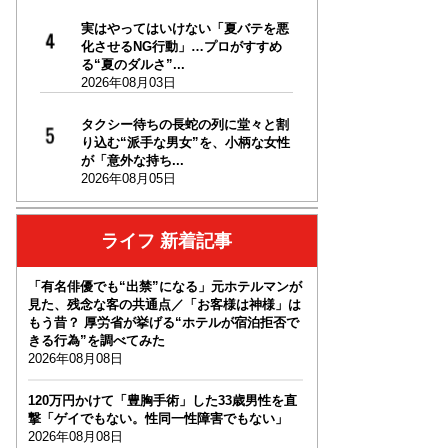
実はやってはいけない「夏バテを悪
化させるNG行動」…プロがすすめ
る“夏のダルさ”...
2026年08月03日
タクシー待ちの長蛇の列に堂々と割
り込む“派手な男女”を、小柄な女性
が「意外な持ち...
2026年08月05日
ライフ 新着記事
「有名俳優でも“出禁”になる」元ホテルマンが
見た、残念な客の共通点／「お客様は神様」は
もう昔？ 厚労省が挙げる“ホテルが宿泊拒否で
きる行為”を調べてみた
2026年08月08日
120万円かけて「豊胸手術」した33歳男性を直
撃「ゲイでもない。性同一性障害でもない」
2026年08月08日