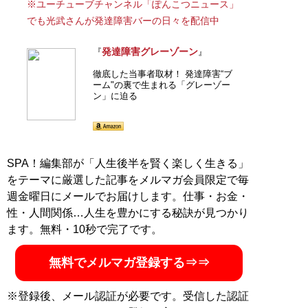
※ユーチューブチャンネル「ぽんこつニュース」
トークショーにも出演する。店舗
でも光武さんが発達障害バーの日々を配信中
HP（
brats.shopinfo.jp
） ツイッターアカウント
「
@bar_brats
」
発達障害グレーゾーン
『
』
徹底した当事者取材！ 発達障害“ブ
記事一覧へ
ーム"の裏で生まれる「グレーゾー
ン」に迫る
SPA！編集部が「人生後半を賢く楽しく生きる」
をテーマに厳選した記事をメルマガ会員限定で毎
週金曜日にメールでお届けします。仕事・お金・
性・人間関係…人生を豊かにする秘訣が見つかり
ます。無料・10秒で完了です。
無料でメルマガ登録する⇒⇒
※登録後、メール認証が必要です。受信した認証