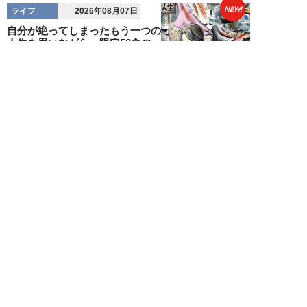
NEW!
ライフ
2026年08月07日
自分が絶ってしまったもう一つの
人生を思いながら、限定50食の
ランチロース定...
カツセマサヒコ
NEW!
ライフ
2026年08月07日
『まだおじさんじゃない』現代中
年 惑いまくり小説【第十章・第
三話 堅山賢一...
鳥トマト
NEW!
ライフ
2026年08月07日
ラーメンを「年間800杯」を食す
35歳男性を直撃。「9年で35キロ
増」も健...
Mr.tsubaking