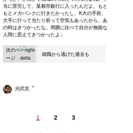
当に苦労して、某都市銀行に入ったんだよ。もと
もとメガバンクに行きたかったし、K大の手前、
大手に行って当たり前って空気もあったから、あ
の時はきつかったな。周囲に比べて自分が無能な
人間に思えてきつかったよ」
次のペ
就職から逃げた過去も
ージ
光武克
（みつたけ・すぐる） 発達障害バー「The BRATs（ブラ
1
2
3
ッツ）」のマスター。昼間は予備校のフリー講師として
働く傍ら、‘17年、高田馬場に同店をオープン。’18年6月
からは渋谷に移転して営業中。発達障害に関する講演や