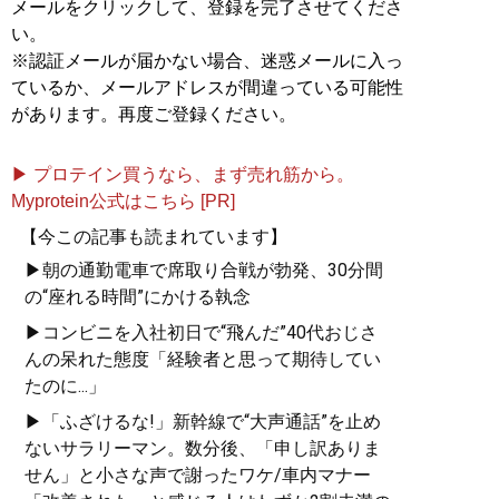
メールをクリックして、登録を完了させてくださ
い。
※認証メールが届かない場合、迷惑メールに入っ
ているか、メールアドレスが間違っている可能性
があります。再度ご登録ください。
▶ プロテイン買うなら、まず売れ筋から。
Myprotein公式はこちら [PR]
【今この記事も読まれています】
▶朝の通勤電車で席取り合戦が勃発、30分間
の“座れる時間”にかける執念
▶コンビニを入社初日で“飛んだ”40代おじさ
んの呆れた態度「経験者と思って期待してい
たのに...」
▶「ふざけるな!」新幹線で“大声通話”を止め
ないサラリーマン。数分後、「申し訳ありま
せん」と小さな声で謝ったワケ/車内マナー