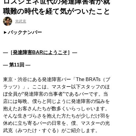
ロスジェネ世代の発達障害者が就
職難の時代を経て気がついたこと
光武克
バックナンバー
―［
発達障害BARにようこそ
］―
― 第11回 ―
東京・渋谷にある発達障害バー「The BRATs（ブ
ラッツ）」。ここは、マスター以下スタッフのほ
ぼ全員が“発達障害の当事者”であるバーです。当
店には毎晩、僕らと同じように発達障害の悩みを
抱えたお客さんたちが数多くいらっしゃいます。
そんな生きづらさを抱えた方たちが少しだけ羽を
休めに立ち寄るバーの日常を、僕、マスターの光
武克（みつたけ・すぐる）がご紹介します。