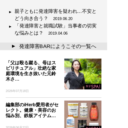
親子ともに発達障害を疑われ…不安と
どう向き合う？
2019.06.20
「発達障害と就職試験」当事者の切実
な悩みとは？
2019.04.06
発達障害BARにようこその一覧へ
▲
「父は殴る蹴る、母はス
ピリチュアル」壮絶な家
庭環境を生き抜いた元鈴
木さ…
2026年07月18日
編集部のiHerb愛用者がセ
レクト。健康・美容のお
悩み別、鉄板アイテム…
2026年06月22日