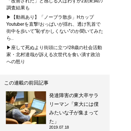
「改善された」と感じる人はわずか2割未満の
調査結果も
▶【動画あり】「ノーブラ散歩」Hカップ
Youtuberを直撃!おっぱいが揺れ、透け乳首で
街中を歩いて“恥ずかしくない”のか聞いてみた
ら...
▶座して死ぬより街頭に立つ!28歳の社会活動
家・北村達哉が訴える次世代を食い潰す政治
への怒り
この連載の前回記事
発達障害の東大卒サラ
リーマン「東大には僕
みたいな子が集まって
た」
2019.07.18