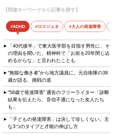
【関連キーワードから記事を探す】
ADHD
ロスジェネ
大人の発達障害
発達障害
「40代後半」で東大医学部を目指す男性に、そ
の理由を聞いた。精神科で「お前を20年閉じ込
めるからな」と言われたことも
“無能な働き者”から地方議員に。元自衛隊の38
歳が語る、挑戦の道
“58歳で発達障害” 通告のフリーライター「診断
結果を伝えたら、音信不通になった友人たち
も」
「子どもの発達障害」は決して珍しくない。主
な3つのタイプと才能の伸ばし方