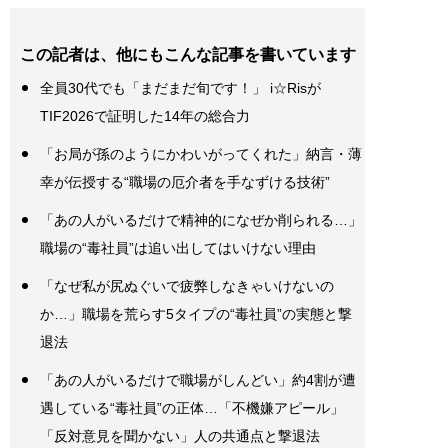
この記者は、他にもこんな記事を書いています
全員30代でも「まだまだ旬です！」 i☆Risが
TIF2026で証明した14年の総合力
「お局が孫のようにかわいがってくれた」納言・薄
幸が伝授する“職場の厄介者を手なずける技術”
「あの人がいるだけで精神的になぜか削られる…」
職場の“毒社員”は追い出してはいけない理由
「なぜ私が尻ぬぐいで疲弊しなきゃいけないの
か…」職場を荒らす5タイプの“毒社員”の実態と撃
退法
「あの人がいるだけで職場がしんどい」約4割が遭
遇している“毒社員”の正体…「不機嫌アピール」
「反対意見を聞かない」人の共通点と撃退法