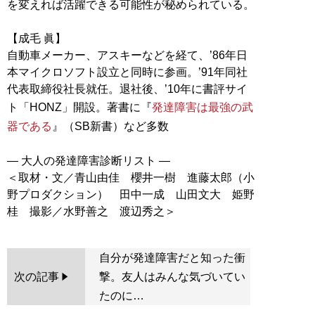
を変えれば活躍できる可能性が秘められている。
【成毛 眞】
自動車メーカー、アスキーなどを経て、’86年日
本マイクロソフト設立と同時に参画。’91年同社
代表取締役社長就任。退社後、’10年に書評サイ
ト「HONZ」開設。著書に『
発達障害は最強の武
器である
』（SB新書）など多数
― 大人の発達障害診断リスト ―
＜取材・文／青山由佳 櫻井一樹 進藤太郎（小
野プロダクション） 田中一成 山田文大 姫野
自分が発達障害だと知った衝
次の記事
撃。友人はみんな気づいてい
たのに…