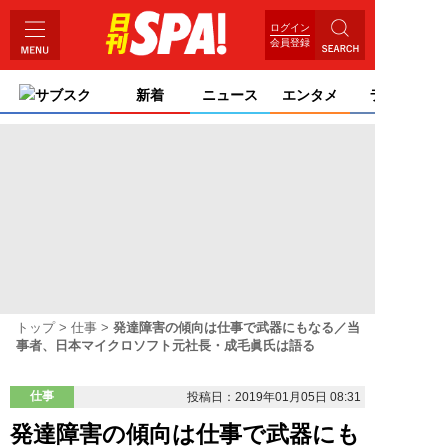
ログイン
会員登録
サブスク
新着
ニュース
エンタメ
ライフ
トップ
仕事
発達障害の傾向は仕事で武器にもなる／当
事者、日本マイクロソフト元社長・成毛眞氏は語る
仕事
投稿日：2019年01月05日 08:31
発達障害の傾向は仕事で武器にも