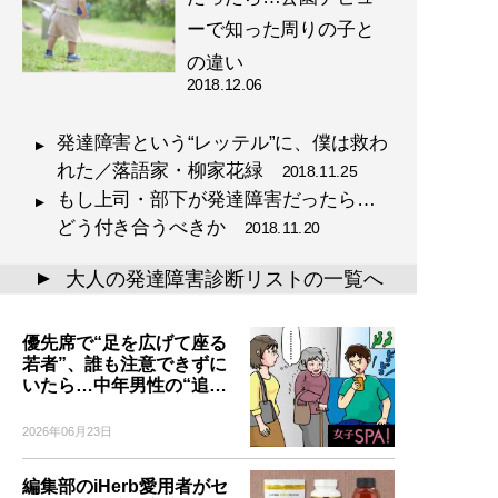
ーで知った周りの子と
の違い
2018.12.06
発達障害という“レッテル”に、僕は救わ
れた／落語家・柳家花緑
2018.11.25
もし上司・部下が発達障害だったら…
どう付き合うべきか
2018.11.20
大人の発達障害診断リストの一覧へ
▲
優先席で“足を広げて座る
若者”、誰も注意できずに
いたら…中年男性の“追…
2026年06月23日
編集部のiHerb愛用者がセ