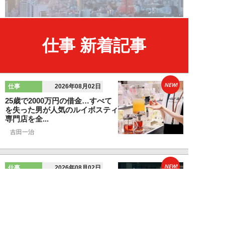
仕事 新着記事
NEW!
仕事
2026年08月02日
25歳で2000万円の借金…すべて
を失った男が人気のルイボスティ
専門店を全...
吉田一治
NEW!
仕事
2026年08月02日
「とにかく成長したい」コンサル
業界に群がる若者たちが「危う
い」理由。目的な...
布施川天馬