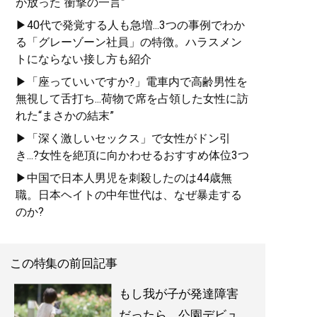
が放った“衝撃の一言”
▶40代で発覚する人も急増...3つの事例でわか
る「グレーゾーン社員」の特徴。ハラスメン
トにならない接し方も紹介
▶「座っていいですか?」電車内で高齢男性を
無視して舌打ち...荷物で席を占領した女性に訪
れた“まさかの結末”
▶「深く激しいセックス」で女性がドン引
き...?女性を絶頂に向かわせるおすすめ体位3つ
▶中国で日本人男児を刺殺したのは44歳無
職。日本ヘイトの中年世代は、なぜ暴走する
のか?
この特集の前回記事
もし我が子が発達障害
だったら…公園デビュ