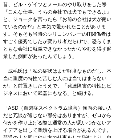
昔、ビル・ゲイツとメールのやり取りをした際
『こんな仕事、うちの会社では犬でもできるよ』
と、ジョークを言ったら『お前の会社は犬が働い
ているのか!?』と本気で驚かれたことがありま
す。そもそも当時のシリコンバレーのIT関係者は
すごく優秀でしたが変わり者だらけで、恐らくま
ともな会社に就職できなかったからやむを得ず起
業した側面があったんでしょう」
成毛氏は「私の症状はまだ軽度なものだし、本
当に重度の特性で苦しむ人には当てはまらない
が」と前置きしたうえで、「発達障害の特性はビ
ジネスにおいて武器にもなる」と続ける。
「ASD（自閉症スペクトラム障害）傾向の強い人
だと冗談が通じない部分はありますが、ゼロから
何かを作り上げる際は通常の人が思いつかないア
イデアを出して業績を上げる場合があるんです。
普通の人と同じやり方で仕事をして悩むより、自