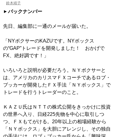
鈴木靖子
バックナンバー
先日、編集部に一通のメールが届いた。
「NYボクサーのKAZUです。 NYボックス
の“GAP”トレードを開発しました！ おかげで
FX、絶好調です！」
いろいろと説明が必要だろう。ＮＹボクサーと
は、アメリカのカリスマＦＸコーチであるロブ・
ブッカーが開発したＦＸ手法「ＮＹボックス」で
トレードを行うトレーダーのこと。
ＫＡＺＵ氏はＮＴＴの株式公開をきっかけに投資
の世界へ入り、日経225先物を中心に取引しつ
つ、ＦＸもてがける。20年以上の相場経験から
「ＮＹボックス」を大胆にアレンジし、その独自
の手法には、ロブ・ブッカー氏からも「興味深