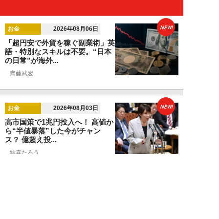
NEW!
お金
2026年08月06日
「超円安で外貨を稼ぐ副業術」英
語・特別なスキルは不要。“日本
の日常”が海外...
齊藤武宏
NEW!
お金
2026年08月03日
高市国策で1兆円投入へ！ 高値か
ら“半値暴落”した今がチャン
ス？ 億超え投...
結喜たろう
NEW!
お金
2026年07月27日
ドローンの次は“人型ロボット
株”か。億超え投資家が先回りす
る「隠れ防衛銘柄...