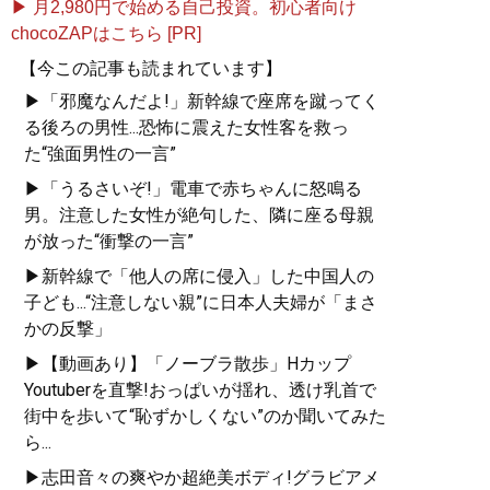
▶ 月2,980円で始める自己投資。初心者向け
chocoZAPはこちら [PR]
【今この記事も読まれています】
▶「邪魔なんだよ!」新幹線で座席を蹴ってく
る後ろの男性...恐怖に震えた女性客を救っ
た“強面男性の一言”
▶「うるさいぞ!」電車で赤ちゃんに怒鳴る
男。注意した女性が絶句した、隣に座る母親
が放った“衝撃の一言”
▶新幹線で「他人の席に侵入」した中国人の
子ども...“注意しない親”に日本人夫婦が「まさ
かの反撃」
▶【動画あり】「ノーブラ散歩」Hカップ
Youtuberを直撃!おっぱいが揺れ、透け乳首で
街中を歩いて“恥ずかしくない”のか聞いてみた
ら...
▶志田音々の爽やか超絶美ボディ!グラビアメ