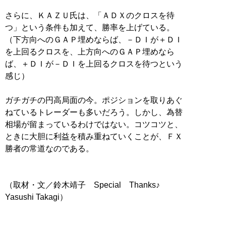
さらに、ＫＡＺＵ氏は、「ＡＤＸのクロスを待
つ」という条件も加えて、勝率を上げている。
（下方向へのＧＡＰ埋めならば、－ＤＩが＋ＤＩ
を上回るクロスを、上方向へのＧＡＰ埋めなら
ば、＋ＤＩが－ＤＩを上回るクロスを待つという
感じ）
ガチガチの円高局面の今。ポジションを取りあぐ
ねているトレーダーも多いだろう。しかし、為替
相場が留まっているわけではない。コツコツと、
ときに大胆に利益を積み重ねていくことが、ＦＸ
勝者の常道なのである。
（取材・文／鈴木靖子 Special Thanks♪
Yasushi Takagi）