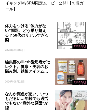
イキングMySPA!限定ムービー公開!【旬撮ガ
ール】
体力をつける“体力がな
い”問題、どう乗り越え
る？50代のリアルすぎる
悩…
2026年08月07日
編集部のiHerb愛用者がセ
レクト。健康・美容のお
悩み別、鉄板アイテム…
2026年06月22日
なんか顔色が悪い、いつ
もだるい…年齢でも過労
でもない“意外な原因”が
隠…