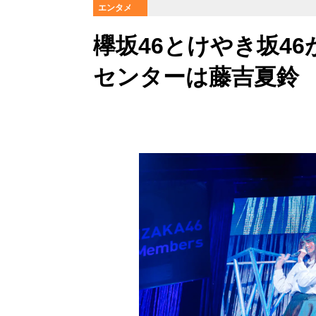
エンタメ
欅坂46とけやき坂4
センターは藤吉夏鈴