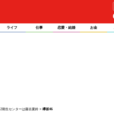
ライフ
仕事
恋愛・結婚
お金
、2期生センターは藤吉夏鈴
欅坂46