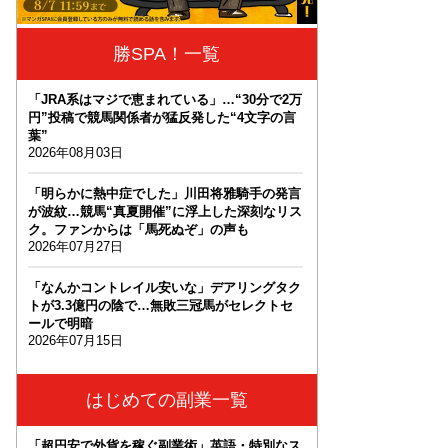
勝SPA！一覧
「JRA系はマジで恵まれている」…“30分で2万
円”投稿で競馬関係者が猛反発した“4文字の言
葉”
2026年08月03日
「明らかに熱中症でした」川田将雅騎手の発言
が波紋…競馬“真夏開催”に浮上した深刻なリス
ク。ファンからは「馬死ぬぞ」の声も
2026年07月27日
「なんかコントレイル安いな」デアリングタク
トが3.3億円の陰で…無敗三冠馬がセレクトセ
ールで明暗
2026年07月15日
はじめての副業一覧
「超円安で外貨を稼ぐ副業術」英語・特別なス