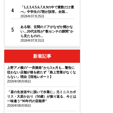
「1,2,3,4,5,6,7,8,9の中で素数だけ選
べ」中学生の7割が誤答。全国...
2026年07月25日
ある朝、玄関のドアがなぜか開かな
い…20代女性が“数センチの隙間”か
ら見たものの...
2026年07月31日
新着記事
上野アメ横の“一斉摘発”から3ヵ月も…警告に
従わない店舗が後を絶たず「路上営業がなくな
らない」理由【現地レポート】
2026年08月06日
「昼の生放送中に脱いで水着に」元ミニスカポ
リス・大原かおり（50歳）が振り返る、今とは
一味違う“90年代の芸能界”
2026年08月06日