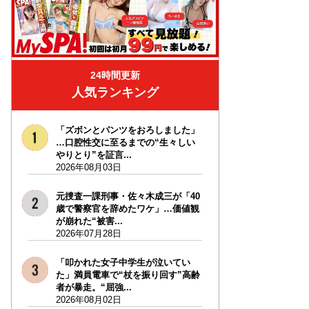
24時間更新
人気ランキング
「ズボンとパンツをおろしました」
…口腔性交に至るまでの“生々しい
やりとり”を証言...
2026年08月03日
元捜査一課刑事・佐々木成三が「40
歳で警察官を辞めたワケ」…価値観
が崩れた“被害...
2026年07月28日
「叩かれた女子中学生が泣いてい
た」満員電車で“杖を振り回す”高齢
者が暴走。“屈強...
2026年08月02日