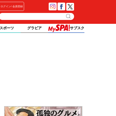
ログイン
会員登録
スポーツ
グラビア
サブスク