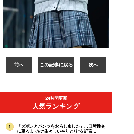
前へ
この記事に戻る
次へ
24時間更新
人気ランキング
「ズボンとパンツをおろしました」…口腔性交
に至るまでの“生々しいやりとり”を証言...