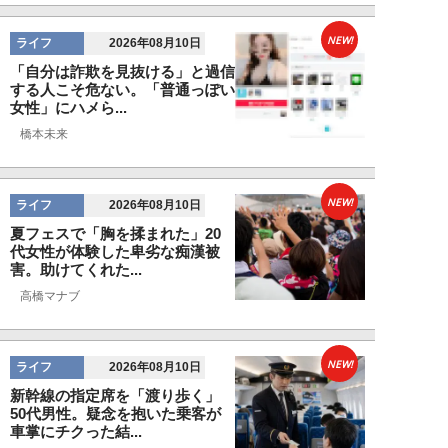
NEW!
ライフ
2026年08月10日
「自分は詐欺を見抜ける」と過信
する人こそ危ない。「普通っぽい
女性」にハメら...
橋本未来
NEW!
ライフ
2026年08月10日
夏フェスで「胸を揉まれた」20
代女性が体験した卑劣な痴漢被
害。助けてくれた...
高橋マナブ
NEW!
ライフ
2026年08月10日
新幹線の指定席を「渡り歩く」
50代男性。疑念を抱いた乗客が
車掌にチクった結...