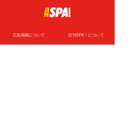
広告掲載について
日刊SPA！について
ニュース提供先
PR記事一覧
ライター・執筆者募集
プライバシーポリシー
Cookie使用について
著作権について
運営会社
記事使用について
お問い合わせ
よくある質問
扶桑社Webメディア