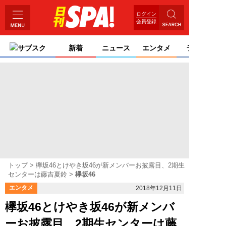
ログイン
会員登録
サブスク
新着
ニュース
エンタメ
ライフ
トップ
欅坂46とけやき坂46が新メンバーお披露目、2期生
センターは藤吉夏鈴
欅坂46
エンタメ
2018年12月11日
欅坂46とけやき坂46が新メンバ
ーお披露目、2期生センターは藤