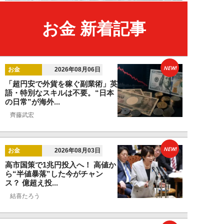
お金 新着記事
NEW!
お金
2026年08月06日
「超円安で外貨を稼ぐ副業術」英
語・特別なスキルは不要。“日本
の日常”が海外...
齊藤武宏
NEW!
お金
2026年08月03日
高市国策で1兆円投入へ！ 高値か
ら“半値暴落”した今がチャン
ス？ 億超え投...
結喜たろう