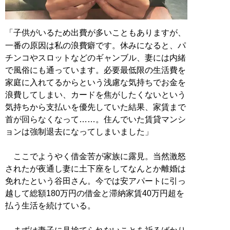
「子供がいるため出費が多いこともありますが、
一番の原因は私の浪費癖です。休みになると、パ
チンコやスロットなどのギャンブル、妻には内緒
で風俗にも通っています。必要最低限の生活費を
家庭に入れてるからという浅慮な気持ちでお金を
浪費してしまい、カードを焦がしたくないという
気持ちから支払いを優先していた結果、家賃まで
首が回らなくなって……。住んでいた賃貸マンシ
ョンは強制退去になってしまいました」
ここでようやく借金苦が家族に露見。当然激怒
されたが夜通し妻に土下座をしてなんとか離婚は
免れたという谷田さん。今では安アパートに引っ
越して総額180万円の借金と滞納家賃40万円超を
払う生活を続けている。