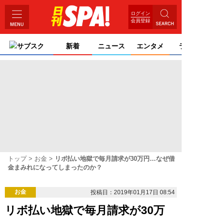
ログイン
会員登録
サブスク
新着
ニュース
エンタメ
ライフ
トップ
お金
リボ払い地獄で毎月請求が30万円…なぜ借
金まみれになってしまったのか？
お金
投稿日：2019年01月17日 08:54
リボ払い地獄で毎月請求が30万