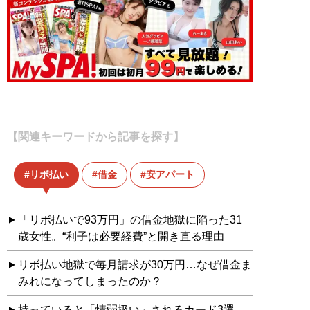
【関連キーワードから記事を探す】
リボ払い
借金
安アパート
「リボ払いで93万円」の借金地獄に陥った31
歳女性。“利子は必要経費”と開き直る理由
リボ払い地獄で毎月請求が30万円…なぜ借金ま
みれになってしまったのか？
持っていると「情弱扱い」されるカード3選