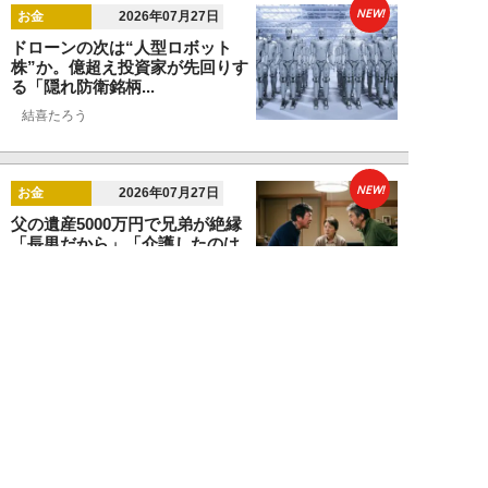
NEW!
お金
2026年07月27日
ドローンの次は“人型ロボット
株”か。億超え投資家が先回りす
る「隠れ防衛銘柄...
結喜たろう
NEW!
お金
2026年07月27日
父の遺産5000万円で兄弟が絶縁
「長男だから」「介護したのは
私」家族が“争...
渡辺智
NEW!
お金
2026年07月22日
元銀行員が明かす「お金持ちほど
やらないこと」本当に豊かな人に
は“共通点”が...
渡辺智