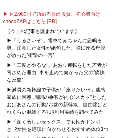
▶ 月2,980円で始める自己投資。初心者向け
chocoZAPはこちら [PR]
【今この記事も読まれています】
▶「うるさいぞ!」電車で赤ちゃんに怒鳴る
男。注意した女性が絶句した、隣に座る母親
が放った“衝撃の一言”
▶「二度とやるな!」あおり運転をした若者が
青ざめた理由...車を止めて向かった父の“痛快
な反撃”
▶満員の新幹線で子供が「座りたい~!」迷惑
家族に困惑...周囲の乗客が内心“スカッ”とした
おばあさんの行動/お盆の新幹線、自由席はど
れくらい混雑する?JR利用実績を調べてみた
▶「深く激しいセックス」で女性がドン引
き...?女性を絶頂に向かわせるおすすめ体位3つ