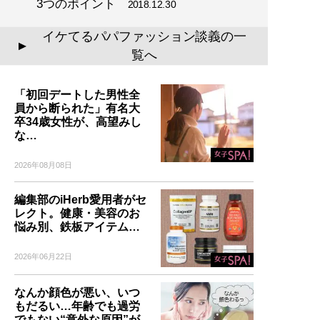
3つのポイント
2018.12.30
イケてるパパファッション談義の一
▲
覧へ
「初回デートした男性全
員から断られた」有名大
卒34歳女性が、高望みし
な…
2026年08月08日
編集部のiHerb愛用者がセ
レクト。健康・美容のお
悩み別、鉄板アイテム…
2026年06月22日
なんか顔色が悪い、いつ
もだるい…年齢でも過労
でもない“意外な原因”が