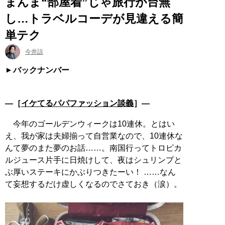
まんま“部屋着”じゃ旅行が台無
し…トラベルコーデが見違える簡
単テク
今井諒
バックナンバー
―［
イケてるパパファッション談義
］―
今年のゴールデンウィークは10連休。とはい
え、我が家は夫婦揃って自営業なので、10連休な
んて夢のまた夢のお話……。南国行ってトロピカ
ルジュース片手に日焼けして、夜はシュリンプと
ぶ厚いステーキにかぶりつきたーい！ ……なん
て妄想するだけ虚しくなるのでさておき（涙）。