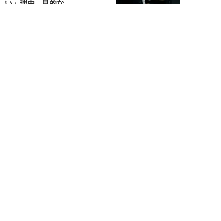
い」理由。目的な...
布施川天馬
NEW!
仕事
2026年08月02日
「お局が孫のようにかわいがって
くれた」納言・薄幸が伝授す
る“職場の厄介者を...
週刊SPA！編集部
NEW!
仕事
2026年08月01日
「あの人がいるだけで精神的にな
ぜか削られる…」職場の“毒社
員”は追い出して...
週刊SPA！編集部
NEW!
仕事
2026年07月31日