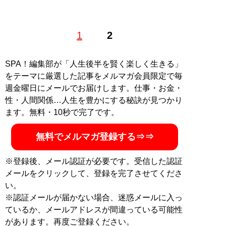
1985年生まれの33歳。メンズファッションブランドデ
1
2
ィレクター。かつて若者たちから絶大な人気を誇ったメ
ンズカルチャー誌『men's egg』にてモデルを務める傍
ら、19歳で衣料品生産請負会社へ入社し、ファッション
SPA！編集部が「人生後半を賢く楽しく生きる」
業界へ飛び込む。以後は自身のブランド
をテーマに厳選した記事をメルマガ会員限定で毎
「blutenblatt（ブリューテンブラット）」を設立し、
週金曜日にメールでお届けします。仕事・お金・
2008年に独立。現在はメンズファッションを中心とした
性・人間関係…人生を豊かにする秘訣が見つかり
セレクトショップ「
A.R.K ONLINE STORE
」運営のほ
ます。無料・10秒で完了です。
か、特許を取得した世界初の変身帽子ブランド「
マスク
ヘッズ
」の主宰を務める。プライベートでは二児の父と
無料でメルマガ登録する⇒⇒
なり、“イケてる親父”を目指して仕事に育児に奮闘中！
※登録後、メール認証が必要です。受信した認証
記事一覧へ
メールをクリックして、登録を完了させてくださ
い。
※認証メールが届かない場合、迷惑メールに入っ
ているか、メールアドレスが間違っている可能性
があります。再度ご登録ください。