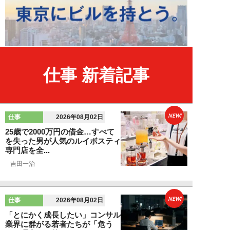
仕事 新着記事
NEW!
仕事
2026年08月02日
25歳で2000万円の借金…すべて
を失った男が人気のルイボスティ
専門店を全...
吉田一治
NEW!
仕事
2026年08月02日
「とにかく成長したい」コンサル
業界に群がる若者たちが「危う