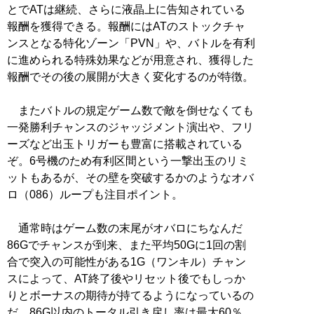
とでATは継続、さらに液晶上に告知されている
報酬を獲得できる。報酬にはATのストックチャ
ンスとなる特化ゾーン「PVN」や、バトルを有利
に進められる特殊効果などが用意され、獲得した
報酬でその後の展開が大きく変化するのが特徴。
またバトルの規定ゲーム数で敵を倒せなくても
一発勝利チャンスのジャッジメント演出や、フリ
ーズなど出玉トリガーも豊富に搭載されている
ぞ。6号機のため有利区間という一撃出玉のリミ
ットもあるが、その壁を突破するかのようなオバ
ロ（086）ループも注目ポイント。
通常時はゲーム数の末尾がオバロにちなんだ
86Gでチャンスが到来、また平均50Gに1回の割
合で突入の可能性がある1G（ワンキル）チャン
スによって、AT終了後やリセット後でもしっか
りとボーナスの期待が持てるようになっているの
だ。86G以内のトータル引き戻し率は最大60％