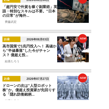
「超円安で外貨を稼ぐ副業術」英
語・特別なスキルは不要。“日本
の日常”が海外...
齊藤武宏
NEW!
お金
2026年08月03日
高市国策で1兆円投入へ！ 高値か
ら“半値暴落”した今がチャン
ス？ 億超え投...
結喜たろう
NEW!
お金
2026年07月27日
ドローンの次は“人型ロボット
株”か。億超え投資家が先回りす
る「隠れ防衛銘柄...
結喜たろう