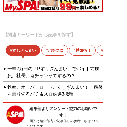
【関連キーワードから記事を探す】
すしざんまい
パチスロ
勝SPA！
新台
一撃2万円の「Pすしざんまい」でバイト前勝
負。社長、連チャンってするの？
鉄拳、オーバーロード、すしざんまい！ 残暑
を乗り切るパチ＆スロ厳選3機種