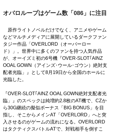
オバロループはゲーム数「086」に注目
原作ライトノベルだけでなく、アニメやゲーム
などマルチメディアに展開しているダークファン
タジー作品「OVERLORD（オーバーロー
ド）」。世界中に多くのファンを持つ人気作品
が、オーイズミ初の6号機『OVER-SLOT｢AINZ
OOAL GOWN（アインズ･ウール･ゴウン）絶対支
配者光臨」』として8月19日から全国のホールに
光臨した。
『OVER-SLOT｢AINZ OOAL GOWN絶対支配者光
臨」』のスペックは純増約2.8枚のAT機で、CZか
ら30G継続の擬似ボーナス「BIG BONUS」を目
指し、そこからメインAT「OVERLORD」へと突
入させるのがゲームの流れになる。OVERLORD
はタクティクスバトルATで、対戦相手を倒すこ