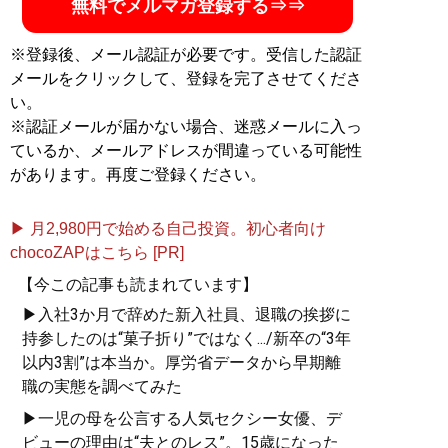
無料でメルマガ登録する⇒⇒
※登録後、メール認証が必要です。受信した認証
メールをクリックして、登録を完了させてくださ
い。
※認証メールが届かない場合、迷惑メールに入っ
ているか、メールアドレスが間違っている可能性
があります。再度ご登録ください。
▶ 月2,980円で始める自己投資。初心者向け
chocoZAPはこちら [PR]
【今この記事も読まれています】
▶入社3か月で辞めた新入社員、退職の挨拶に
持参したのは“菓子折り”ではなく.../新卒の“3年
以内3割”は本当か。厚労省データから早期離
職の実態を調べてみた
▶一児の母を公言する人気セクシー女優、デ
ビューの理由は“夫とのレス”。15歳になった