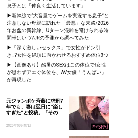
息子とは「仲良く生活しています」
▶新幹線で“大音量でゲームを実況する息子”と
注意しない母親に訪れた「最悪」な末路/2026
年お盆の新幹線、Uターン混雑を避けられる時
間帯はいつ?JRの予測から調べてみた
▶「深く激しいセックス」で女性がドン引
き...?女性を絶頂に向かわせるおすすめ体位3つ
▶【画像あり】酷暑のSEXはこの体位で!女性
が思わずアエぐ体位を、AV女優「うんぱい」
が再現した
元ジャンポケ斉藤に求刑7
年でも、妻は翌日に“楽し
すぎた“と投稿。「その…
2026年08月07日