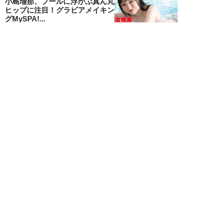
小島瑠那、プールに浮かぶ真ん丸
ヒップに注目！グラビアメイキン
グMySPA!...
NEW!
エンタメ
2026年08月06日
unFinale Tokyo・小島瑠那、8年
ぶりグラビアで魅せた“えちえ
ち...
吉岡 俊
NEW!
エンタメ
2026年08月05日
東雲うみ、グラビアメイキング
MySPA!限定ムービー公開！【見
れば元気にな...