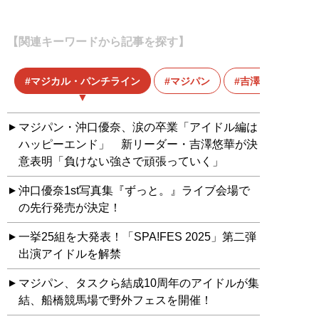
【関連キーワードから記事を探す】
マジカル・パンチライン
マジパン
吉澤悠華
マジパン・沖口優奈、涙の卒業「アイドル編は
ハッピーエンド」 新リーダー・吉澤悠華が決
意表明「負けない強さで頑張っていく」
沖口優奈1st写真集『ずっと。』ライブ会場で
の先行発売が決定！
一挙25組を大発表！「SPA!FES 2025」第二弾
出演アイドルを解禁
マジパン、タスクら結成10周年のアイドルが集
結、船橋競馬場で野外フェスを開催！