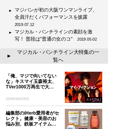
マジパンが初の大阪ワンマンライブ、
全員汗だくパフォーマンスを披露
2019.07.12
マジカル・パンチラインの素顔を激
写！ 普段は”普通の女のコ”
2019.05.02
マジカル・パンチライン大特集の一
▲
覧へ
「俺、マジで向いてない
な」キスマイ玉森裕太、
TVer1000万再生で大…
2026年08月05日
編集部のiHerb愛用者がセ
レクト。健康・美容のお
悩み別、鉄板アイテム…