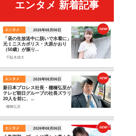
エンタメ 新着記事
NEW!
エンタメ
2026年08月06日
「昼の生放送中に脱いで水着に」
元ミニスカポリス・大原かおり
（50歳）が振り...
千駄木雄大
NEW!
エンタメ
2026年08月06日
新日本プロレス社長・棚橋弘至が
テレビ朝日グループの社長ズラリ
20人を前に、...
棚橋弘至
NEW!
エンタメ
2026年08月06日