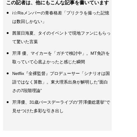
この記者は、他にもこんな記事を書いています
i☆Risメンバーの青春格差「プリクラを撮った記憶
は数回しかない」
茜屋日海夏、タイのイベントで現地ファンにもらっ
て驚いた言葉
芹澤 優、マイカーを「ガチで検討中」。MT免許を
取っていて心底よかったと感じた瞬間
Netflix『全裸監督』プロデューサー「シナリオは国
語ではなく算数」。東大理系出身が解明した“面白
さの7段階理論”
芹澤優、31歳バースデーライブの“芹澤優総選挙”で
見せつけた多彩な引き出し