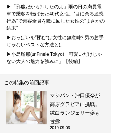
▶「邪魔だから押したのよ」雨の日の満員電
車で乗客を転ばせた40代女性。“目に余る迷惑
行為”で乗客全員を敵に回した女性の“まさかの
結末”
▶おっぱいを“揉む”は女性に無意味? 男の勝手
じゃないベストな方法とは...
▶小島瑠那(unFinale Tokyo)「可愛いだけじゃ
ない大人の魅力を強みに」【後編】
この特集の前回記事
マジパン・沖口優奈が
高原グラビアに挑戦。
純白ランジェリー姿も
披露
2019.09.06