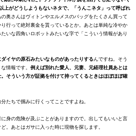
割以上がどうしようもないネタで、「うんこネタ」って呼ばれ
あの奥さんはヴィトンやエルメスのバッグをたくさん買って
かり行って絶対裏金を貰っているとか。あとは単純な冷やか
みたいな四角いロボットみたいな字で「こういう情報があり
にダイヤの原石みたいなものがあったりする
んですね。そう
うな情報です。
例えば別れた愛人、元妻、元経理社員あとは
士。そういう方が証拠を付けて持ってくるときはほぼほぼ確
自分たちで掴みに行くってことですよね。
者に身の危険が及ぶことがありますので。出してもいいと言
けど。あとはガサに入った時に現物を探します。