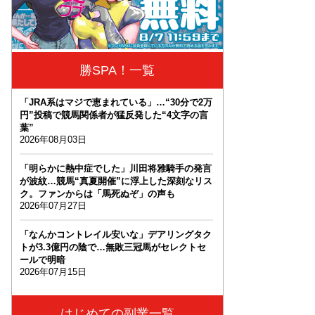
勝SPA！一覧
「JRA系はマジで恵まれている」…“30分で2万
円”投稿で競馬関係者が猛反発した“4文字の言
葉”
2026年08月03日
「明らかに熱中症でした」川田将雅騎手の発言
が波紋…競馬“真夏開催”に浮上した深刻なリス
ク。ファンからは「馬死ぬぞ」の声も
2026年07月27日
「なんかコントレイル安いな」デアリングタク
トが3.3億円の陰で…無敗三冠馬がセレクトセ
ールで明暗
2026年07月15日
はじめての副業一覧