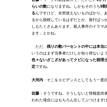
らいの数
になりますね。しかもそのうち
9
る
んですけど、全然使えないものばかり。
るから脱税しているはずだとか、旅行ばっ
しもたくさんあります。殺人事件のドラマ
ます」とかね。
ただ、
残りの数パーセントの中には本当
いうのはまず当事者だけしか知り得ないよ
色々ないざこざがあってクビになった税理
定
ですね。
大河内
：そこをエビデンスとしてもう一度
佐藤
：そうですね。そうしないと情報提供
われた場合にはもちろん出してぶつけます