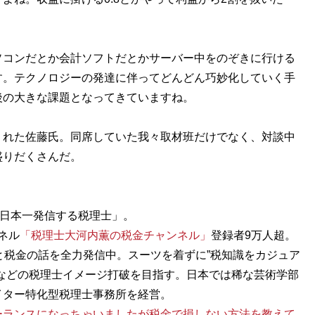
コンだとか会計ソフトだとかサーバー中をのぞきに行ける
す。テクノロジーの発達に伴ってどんどん巧妙化していく手
後の大きな課題となってきていますね。
れた佐藤氏。同席していた我々取材班だけでなく、対談中
盛りだくさんだ。
称「日本一発信する税理士」。
ンネル
「税理士大河内薫の税金チャンネル」
登録者9万人超。
と税金の話を全力発信中。スーツを着ずに”税知識をカジュア
などの税理士イメージ打破を目指す。日本では稀な芸術学部
イター特化型税理士事務所を経営。
ーランスになっちゃいましたが税金で損しない方法を教えて