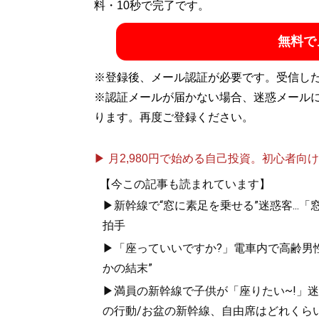
料・10秒で完了です。
無料で
※登録後、メール認証が必要です。受信し
※認証メールが届かない場合、迷惑メール
ります。再度ご登録ください。
▶ 月2,980円で始める自己投資。初心者向けch
【今この記事も読まれています】
▶新幹線で“窓に素足を乗せる”迷惑客..
拍手
▶「座っていいですか?」電車内で高齢男性
かの結末”
▶満員の新幹線で子供が「座りたい~!」迷惑
の行動/お盆の新幹線、自由席はどれくらい