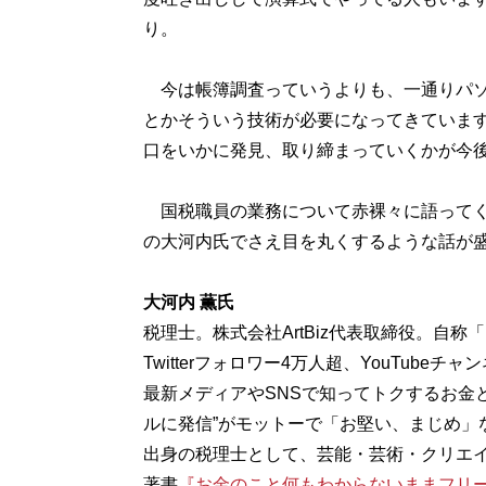
り。
今は帳簿調査っていうよりも、一通りパソ
とかそういう技術が必要になってきていま
口をいかに発見、取り締まっていくかが今
国税職員の業務について赤裸々に語ってく
の大河内氏でさえ目を丸くするような話が
大河内 薫氏
税理士。株式会社ArtBiz代表取締役。自
Twitterフォロワー4万人超、YouTubeチャ
最新メディアやSNSで知ってトクするお金
ルに発信”がモットーで「お堅い、まじめ」
出身の税理士として、芸能・芸術・クリエ
著書
『お金のこと何もわからないままフリ