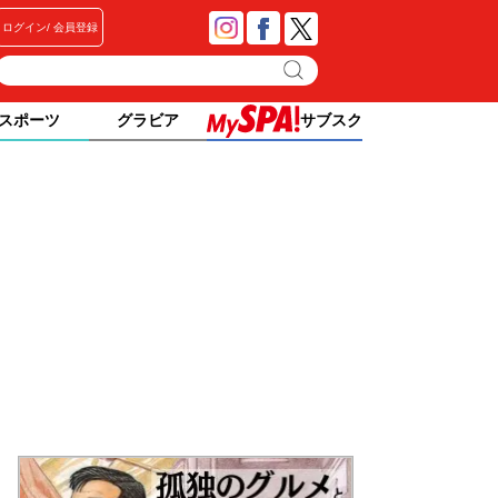
ログイン
会員登録
スポーツ
グラビア
サブスク