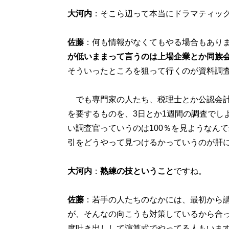
大河内
：そこら辺って本当にドラマティッ
佐藤
：何も情報がなくてもやる場合もあり
が低いままって言うのは上場企業とか同族
そういったところを狙って行くのが資料調
でも専門家の人たち、税理士とか公認会計
を要するものを、3日とか1週間の調査でし
い調査官っていうのは100％を見ようなん
引をどうやって見つけるかっていうのが肝
大河内
：
熟練の技ということ
ですね。
佐藤
：若手の人たちのなかには、最初から
が、そんなの向こうも対策しているから合
度吐き出しして演算式でやってる人もいます