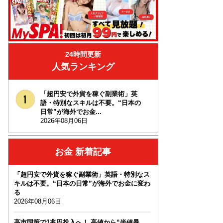
24時間更新
人気ランキング
「超円安で外貨を稼ぐ副業術」英
語・特別なスキルは不要。“日本の
日常”が海外でお金...
2026年08月06日
お金 新着記事
「超円安で外貨を稼ぐ副業術」英語・特別なス
キルは不要。“日本の日常”が海外でお金に変わ
る
2026年08月06日
高市国策で1兆円投入へ！ 高値から“半値暴