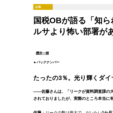
お金
国税OBが語る「知
ルサより怖い部署が
櫻井一樹
バックナンバー
たったの3％。光り輝くダイ
――佐藤さんは、「リークが資料調査課の
されておりましたが、実際のところ本当に
佐藤
：リークの数は膨大で、だいたい
1か