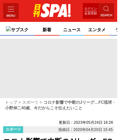
ログイン
会員登録
サブスク
新着
ニュース
エンタメ
ライフ
トップ
スポーツ
コロナ影響で中断のJリーグ…FC琉球・
小野伸二40歳、今だからこそ伝えたいこと
更新日：2023年05月24日 16:26
スポーツ
投稿日：2020年04月20日 15:45