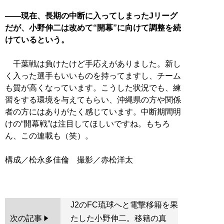
――現在、長期の中断に入ってしまったJリーグ
だが、小野伸二は改めて“開幕”に向けて調整を続
けているという。
千葉戦は負けたけど手応えがありました。新し
く入った選手もいいものを持ってますし、チーム
も質が高くなっています。こうした状況でも、練
習をする環境を与えてもらい、沖縄県の方や関係
者の方にはありがたく感じています。中断期間明
けの“開幕戦”は注目してほしいですね。もちろ
ん、この連載も（笑）。
構成／松永多佳倫 撮影／赤松洋太
J2のFC琉球へと電撃移籍を果
次の記事
たした小野伸二。移籍の真