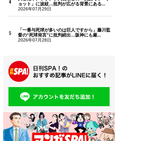
ョット」に波紋…批判が広がる背景にある...
2026年07月29日
「一番与死球が多いのは巨人ですから」藤川監
督の“死球発言”に批判続出…阪神にも厳...
2026年07月28日