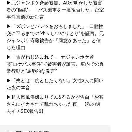
▶元ジャンポケ斉藤被告、ADが明かした被害
者の“拒絶”。「バス乗車を一度拒否した」密室
事件直前の新証言
▶「ズボンとパンツをおろしました」...口腔性
交に至るまでの“生々しいやりとり”を証言。元
ジャンポケ斉藤被告が「同意があった」と信
じた理由
▶「舌がねじ込まれて...」元ジャンポケ斉
藤“ロケバス事件”で被害者が証言、車内での異
常行動と“屈辱的な発言”
▶「夫とは二度としたくない」女性3人に聞い
た夜の本音
▶超人気風俗嬢まりてん&るるかが告白「お客
さんにイカされて乱れちゃった夜」【私の過
去イチSEX報告6】