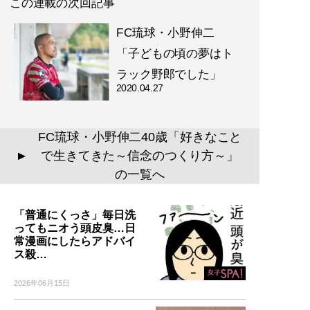
この連載の次回記事
FC琉球・小野伸二
「子どもの頃の夢はト
ラック野郎でした」
2020.04.27
FC琉球・小野伸二40歳「好きなこと
で生きてきた～信念のつくり方～」
▲
の一覧へ
「普通にくっさ」毎日洗
ってもニオう頭皮臭…日
常漫画にしたらアドバイ
ス殺…
2026年06月15日