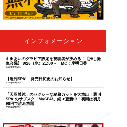
インフォメーション
山田あいのグラビア設定を視聴者が決める！【推し撮
生会議】 8/26（水）21:00～ MC：岸明日香
2026年07月29日
【週刊SPA! 発売日変更のお知らせ】
2026年07月28日
「天羽希純」のセクシーな秘蔵カットを大放出！週刊
SPA!のサブスク「MySPA!」続々更新中！初回は初月
99円で読み放題
2026年07月03日