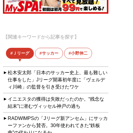
【関連キーワードから記事を探す】
Ｊリーグ
サッカー
小野伸二
松木安太郎「日本のサッカー史上、最も難しい
仕事をした」Jリーグ開幕初年度に「ヴェルデ
ィ川崎」の監督を引き受けたワケ
イニエスタの獲得は失敗だったのか。“残念な
結末”に潜むヴィッセル神戸の過ち
RADWIMPSの「Jリーグ新アンセム」にサッカ
ーファンから賛否。30年使われてきた“鉄板
曲”の代わりになるか