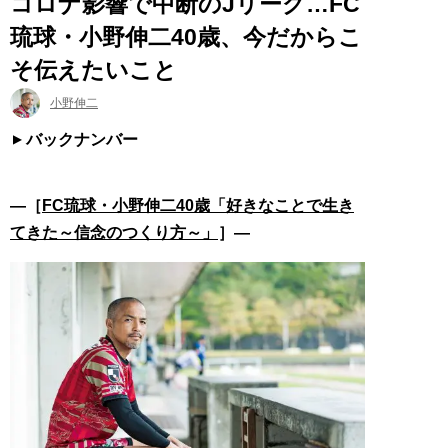
コロナ影響で中断のJリーグ…FC
琉球・小野伸二40歳、今だからこ
そ伝えたいこと
小野伸二
バックナンバー
―［
FC琉球・小野伸二40歳「好きなことで生き
てきた～信念のつくり方～」
］―