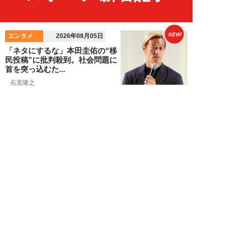
NEW!
エンタメ
2026年08月05日
「ネタにするな」本田圭佑の“移
民投稿”に批判殺到。社会問題に
首を突っ込むた...
石黒隆之
NEW!
スポーツ
2026年08月04日
スクバル加入で佐々木朗希の“価
値”が急上昇？ ドジャースに浮上
する「最強ブ...
八木遊
NEW!
スポーツ
2026年08月03日
「JRA系はマジで恵まれている」
…“30分で2万円”投稿で競馬関係