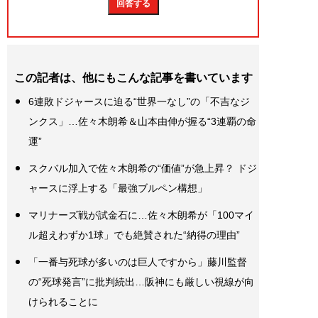
この記者は、他にもこんな記事を書いています
6連敗ドジャースに迫る“世界一なし”の「不吉なジ
ンクス」…佐々木朗希＆山本由伸が握る“3連覇の命
運”
スクバル加入で佐々木朗希の“価値”が急上昇？ ドジ
ャースに浮上する「最強ブルペン構想」
マリナーズ戦が試金石に…佐々木朗希が「100マイ
ル超えわずか1球」でも絶賛された“納得の理由”
「一番与死球が多いのは巨人ですから」藤川監督
の“死球発言”に批判続出…阪神にも厳しい視線が向
けられることに