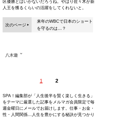
区優勝とはいかないだろうね。やはり佐々木が新
人王を獲るくらいの活躍をしてくれないと。
来年のWBCで日本のショート
次のページ
を守るのは…？
八木遊
1976年、和歌山県で生まれる。地元の高校を卒業後、野
1
2
茂英雄と同じ1995年に渡米。ヤンキース全盛期をアメリ
カで過ごした。米国で大学を卒業後、某スポーツデータ
会社に就職。プロ野球、MLB、NFLの業務などに携わ
SPA！編集部が「人生後半を賢く楽しく生きる」
る。現在は、MLBを中心とした野球記事、および競馬情
をテーマに厳選した記事をメルマガ会員限定で毎
報サイトにて競馬記事を執筆中。
週金曜日にメールでお届けします。仕事・お金・
性・人間関係…人生を豊かにする秘訣が見つかり