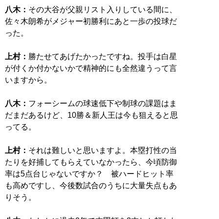
八木：
その大谷が父親リスト入りしている間に、
佐々木朗希がメジャー初勝利にあと一歩の投球だ
った。
上村：
勝たせてあげたかったですね。投手は白星
が付くか付かないかで精神的にも全然違うって言
いますから。
八木：
フォーシームの球速低下や制球の課題はま
だまだあるけど、10勝＆新人王は今も狙えると思
ってる。
上村：
それは難しいと思いますよ。本塁打性の当
たりを好捕してもらえていなかったら、今頃防御
率は5点台じゃないですか？ 被ハードヒット率
も高めですし、今後数試合のうちに大量失点もあ
りそう。