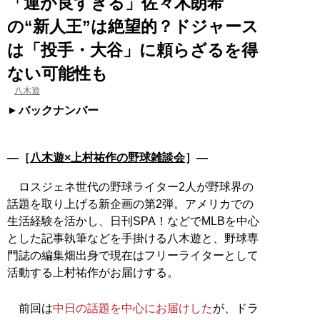
「運が良すぎる」佐々木朗希
の“新人王”は絶望的？ドジャース
は「投手・大谷」に頼らざるを得
ない可能性も
八木遊
バックナンバー
―［
八木遊×上村祐作の野球雑談会
］―
ロスジェネ世代の野球ライター2人が野球界の
話題を取り上げる新企画の第2弾。アメリカでの
生活経験を活かし、日刊SPA！などでMLBを中心
とした記事執筆などを手掛ける八木遊と、野球専
門誌の編集畑出身で現在はフリーライターとして
活動する上村祐作がお届けする。
前回は
中日の話題を中心にお届けした
が、ドラ