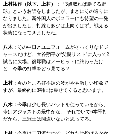
上村祐作（以下、上村）：
「3点取れば勝てる野
球」というお話をしましたが、まさにその通りに
なりました。新外国人のボスラーにも待望の一発
が出ましたし、打線も多少は上向くはず。戦える
状態になってきましたね。
八木：
その中日とユニフォームがそっくりなドジ
ャースだけど、大谷翔平が“父親リスト”に入って2
試合に欠場。復帰戦はノーヒットに終わったけ
ど、今季の打撃をどう見てる？
上村：
今のところ好不調の波がやや激しい印象で
すが、最終的に3割には乗せてくると思います。
八木：
今季は少し長いバットを使っているから、
今はアジャストの最中かな。 それでいて6本塁打
だから、三冠王は間違いないと思ってる。
上村：
今季は二刀流なので、どれだけ投げるか次