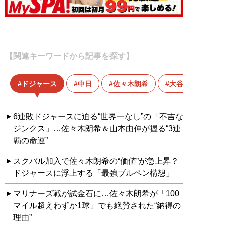
【関連キーワードから記事を探す】
ドジャース
中日
佐々木朗希
大谷翔平
6連敗ドジャースに迫る“世界一なし”の「不吉な
ジンクス」…佐々木朗希＆山本由伸が握る“3連
覇の命運”
スクバル加入で佐々木朗希の“価値”が急上昇？
ドジャースに浮上する「最強ブルペン構想」
マリナーズ戦が試金石に…佐々木朗希が「100
マイル超えわずか1球」でも絶賛された“納得の
理由”