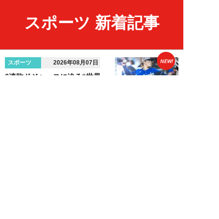
スポーツ 新着記事
NEW!
スポーツ
2026年08月07日
6連敗ドジャースに迫る“世界一
なし”の「不吉なジンクス」…
佐々木朗希＆山本...
八木遊
NEW!
エンタメ
2026年08月05日
「ネタにするな」本田圭佑の“移
民投稿”に批判殺到。社会問題に
首を突っ込むた...
石黒隆之