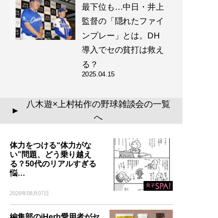
最下位も…中日・井上
監督の「隠れたファイ
ンプレー」とは。DH
導入でセの貧打は救え
る？
2025.04.15
八木遊×上村祐作の野球雑談会の一覧
▲
へ
体力をつける“体力がな
い”問題、どう乗り越え
る？50代のリアルすぎる
悩…
2026年08月07日
編集部のiHerb愛用者がセ