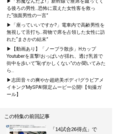
▶「邪魔なんだよ!」新幹線で座席を蹴ってく
る後ろの男性...恐怖に震えた女性客を救っ
た“強面男性の一言”
▶「座っていいですか?」電車内で高齢男性を
無視して舌打ち...荷物で席を占領した女性に訪
れた“まさかの結末”
▶【動画あり】「ノーブラ散歩」Hカップ
Youtuberを直撃!おっぱいが揺れ、透け乳首で
街中を歩いて“恥ずかしくない”のか聞いてみた
ら...
▶志田音々の爽やか超絶美ボディ!グラビアメ
イキングMySPA!限定ムービー公開!【旬撮ガ
ール】
この特集の前回記事
「14試合26得点」で