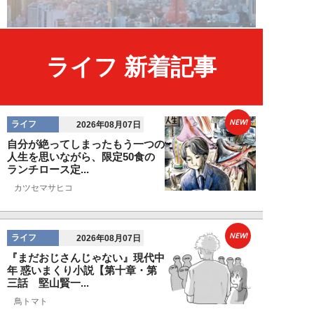
ライフ 新着記事
NEW!
ライフ
2026年08月07日
自分が絶ってしまったもう一つの
人生を思いながら、限定50食の
ランチロース定...
カツセマサヒコ
NEW!
ライフ
2026年08月07日
『まだおじさんじゃない』現代中
年 惑いまくり小説【第十章・第
三話 堅山賢一...
鳥トマト