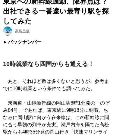
東京への新幹線通勤、限界点は？
出社できる一番遠い最寄り駅を探
してみた
高島昌俊
バックナンバー
10時就業なら四国からも通える！
あと、それほど数は多くないと思うが、参考ま
でに10時就業という条件でも調べてみた。
東海道・山陽新幹線の岡山駅6時1分発の「のぞ
み84号」であれば、東京駅に9時18分に到着。ち
なみに岡山駅に向かう在来線は、この新幹線に間
に合う早朝の列車が充実。瀬戸内海を隔てた高松
駅からも4時35分発の岡山行き「快速マリンライ