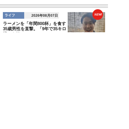
NEW!
ライフ
2026年08月07日
ラーメンを「年間800杯」を食す
35歳男性を直撃。「9年で35キロ
増」も健...
Mr.tsubaking
NEW!
ライフ
2026年08月07日
「邪魔なんだよ！」新幹線で座席
を蹴ってくる後ろの男性…恐怖に
震えた女性客を...
chimi86
NEW!
ライフ
2026年08月06日
「グラスを壁に叩きつけ粉々
に…」居酒屋で大暴走する高齢男
性。被害届を出され...