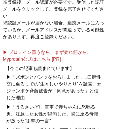
※登録後、メール認証が必要です。受信した認証
メールをクリックして、登録を完了させてくださ
い。
※認証メールが届かない場合、迷惑メールに入っ
ているか、メールアドレスが間違っている可能性
があります。再度ご登録ください。
▶ プロテイン買うなら、まず売れ筋から。
Myprotein公式はこちら [PR]
【今この記事も読まれています】
▶「ズボンとパンツをおろしました」...口腔性
交に至るまでの“生々しいやりとり”を証言。元
ジャンポケ斉藤被告が「同意があった」と信
じた理由
▶「うるさいぞ!」電車で赤ちゃんに怒鳴る
男。注意した女性が絶句した、隣に座る母親
が放った“衝撃の一言”