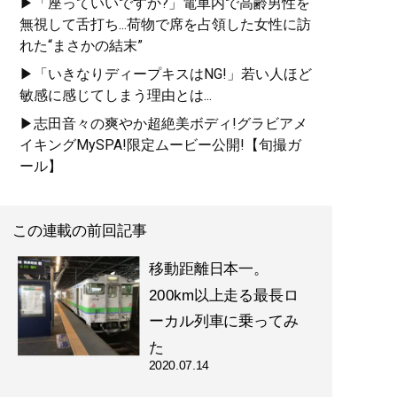
▶「座っていいですか?」電車内で高齢男性を
無視して舌打ち...荷物で席を占領した女性に訪
れた“まさかの結末”
▶「いきなりディープキスはNG!」若い人ほど
敏感に感じてしまう理由とは...
▶志田音々の爽やか超絶美ボディ!グラビアメ
イキングMySPA!限定ムービー公開!【旬撮ガ
ール】
この連載の前回記事
移動距離日本一。
200km以上走る最長ロ
ーカル列車に乗ってみ
た
2020.07.14