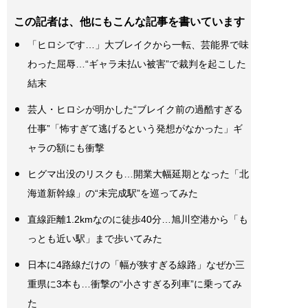
この記者は、他にもこんな記事を書いています
「ヒロシです…」大ブレイクから一転、芸能界で味
わった屈辱…“ギャラ未払い被害”で裁判を起こした
結末
芸人・ヒロシが明かした“ブレイク前の過酷すぎる
仕事”「怖すぎて逃げるという発想がなかった」ギ
ャラの額にも衝撃
ヒグマ出没のリスクも…開業大幅延期となった「北
海道新幹線」の“未完成駅”を巡ってみた
直線距離1.2kmなのに徒歩40分…旭川空港から「も
っとも近い駅」まで歩いてみた
日本に4路線だけの「幅が狭すぎる線路」なぜか三
重県に3本も…衝撃の“小さすぎる列車”に乗ってみ
た