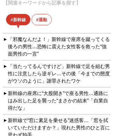
【関連キーワードから記事を探す】
新幹線
通勤
「邪魔なんだよ！」新幹線で座席を蹴ってくる
後ろの男性…恐怖に震えた女性客を救った“強
面男性の一言”
「当たってるんですけど」新幹線で足を組む男
性に注意したら逆ギレ…その後「今までの態度
がウソのように」謝罪されたワケ
新幹線の座席に“大股開き”で座る男性…通路に
はみ出した足を襲った“まさかの結末”「自業自
得だな」
新幹線で“窓に素足を乗せる”迷惑客…「窓を拭
いていただけますか？」現れた男性のひと言に
思わず拍手