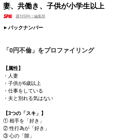
妻、共働き、子供が小学生以上
週刊SPA！編集部
バックナンバー
「0円不倫」をプロファイリング
【属性】
・人妻
・子供が6歳以上
・仕事をしている
・夫と別れる気はない
【3つの「スキ」】
① 相手を「好き」
② 性行為が「好き」
③ 心の「隙」