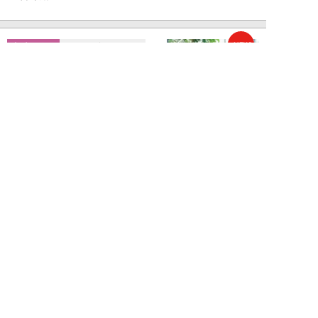
NEW!
恋愛・結婚
2026年08月04日
「当初からナルシストっぽいとは
思っていたんですけど…」女性が
密かに“恋愛対...
堺屋大地
NEW!
恋愛・結婚
2026年08月02日
「ダサい中年男性」に共通す
る“時代遅れのファッション”と
は。100万円の「...
堺屋大地
新着記事をもっと見る