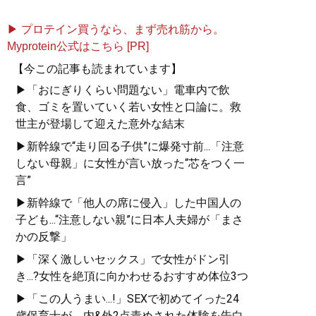
▶ プロテイン買うなら、まず売れ筋から。
Myprotein公式はこちら [PR]
【今この記事も読まれています】
▶「おにぎりくらい問題ない」電車内で飲
食、ゴミを置いていく若い女性と口論に。救
世主が登場して迎えた意外な結末
▶新幹線で“走り回る子供”に爆発寸前...「注意
しない母親」に女性が言い放った“芯をつく一
言”
▶新幹線で「他人の席に侵入」した中国人の
子ども...“注意しない親”に日本人夫婦が「まさ
かの反撃」
▶「深く激しいセックス」で女性がドン引
き...?女性を絶頂に向かわせるおすすめ体位3つ
▶「この人うまい...!」SEXで初めてイった24
歳保育士が、内&外2点責めされた体験を告白