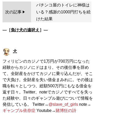
パチンコ屋のトイレに神様は
次の記事
いる？感謝の1000円打ちを続
けた結果
―［
負け犬の遠吠え
］―
犬
フィリピンのカジノで1万円が700万円になった
経験からカジノにドはまり。その後仕事を辞め
て、全財産をかけてカジノに乗り込んだが、そこ
で大負け。全財産を失い借金まみれに。その後は
職を転々としつつ、総額500万円にもなる借金を
返す日々。Twitter、noteでカジノですべてを失っ
た経験や、日々のギャンブル遊びについて情報を
発信している。 Twitter→
@slave_of_girls
note→
ギャンブル依存症
Youtube→
賭博狂の詩