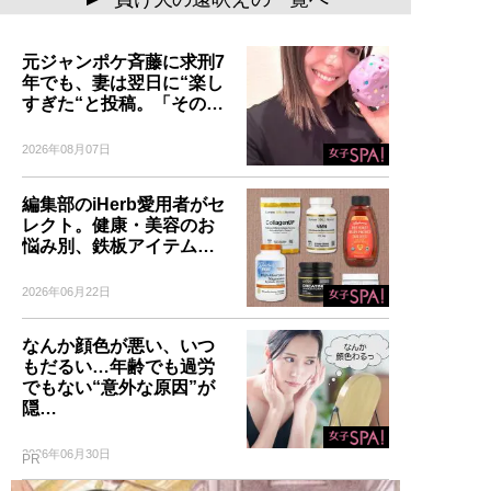
▲
元ジャンポケ斉藤に求刑7
年でも、妻は翌日に“楽し
すぎた“と投稿。「その…
2026年08月07日
編集部のiHerb愛用者がセ
レクト。健康・美容のお
悩み別、鉄板アイテム…
2026年06月22日
なんか顔色が悪い、いつ
もだるい…年齢でも過労
でもない“意外な原因”が
隠…
2026年06月30日
PR