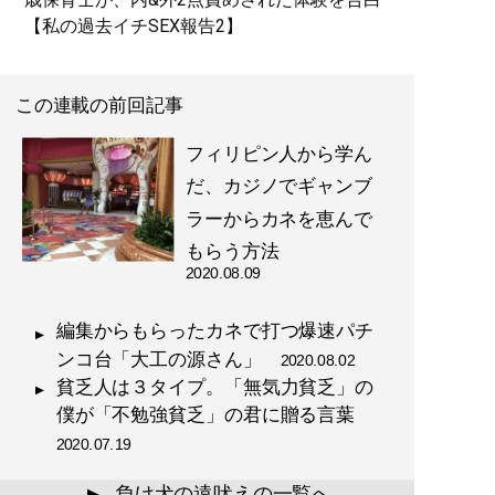
【私の過去イチSEX報告2】
この連載の前回記事
フィリピン人から学ん
だ、カジノでギャンブ
ラーからカネを恵んで
もらう方法
2020.08.09
編集からもらったカネで打つ爆速パチ
ンコ台「大工の源さん」
2020.08.02
貧乏人は３タイプ。「無気力貧乏」の
僕が「不勉強貧乏」の君に贈る言葉
2020.07.19
負け犬の遠吠えの一覧へ