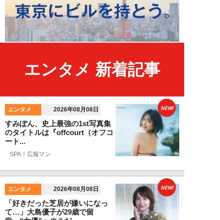
エンタメ 新着記事
NEW!
エンタメ
2026年08月08日
すみぽん、史上最強の1st写真集
のタイトルは『offcourt（オフコ
ート...
SPA！広報マン
NEW!
エンタメ
2026年08月08日
「好きだった芝居が嫌いになっ
て…」大島優子が29歳で留