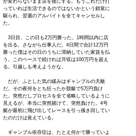
が変わらないまま店を後にする。もうこれだけ打
っていれば生活できるのではないかという錯覚に
駆られ、翌週のアルバイトを全てキャンセルし
た。
3日目、この日も2万円勝った。1時間以内に店
を出る。さながら仕事人だ。4日間で合計12万円
勝った僕はその日のうちに滞納していた家賃を払
う。このペースで続ければ月収は100万円を超え
る。引越しも考えようかな。
だが、ふとした気の緩みはギャンブルの天敵
だ。その夜何をとち狂ったか競艇で5万円負け
た。突然だしプロセスを全て省略しているように
見えるが、本当に突然賭けて、突然負けた。4号
艇が最初に飛び出してレースを引っ掻き回してい
たのだけは覚えている。
ギャンブル依存症は、たとえ何かで勝っていよ