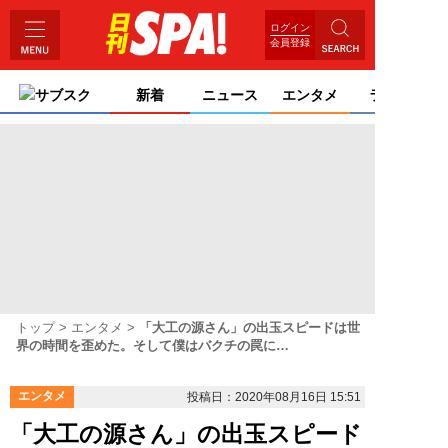
ログイン
会員登録
サブスク
新着
ニュース
エンタメ
ライフ
トップ
エンタメ
「大工の源さん」の出玉スピードは世
界の時間を歪めた。そして僕はバクチの罠に…
エンタメ
投稿日：2020年08月16日 15:51
「大工の源さん」の出玉スピード