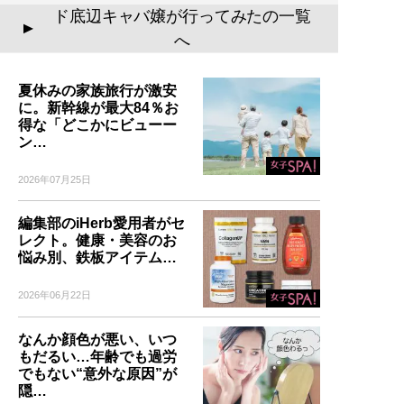
ド底辺キャバ嬢が行ってみたの一覧
▲
へ
夏休みの家族旅行が激安
に。新幹線が最大84％お
得な「どこかにビューー
ン…
2026年07月25日
編集部のiHerb愛用者がセ
レクト。健康・美容のお
悩み別、鉄板アイテム…
2026年06月22日
なんか顔色が悪い、いつ
もだるい…年齢でも過労
でもない“意外な原因”が
隠…