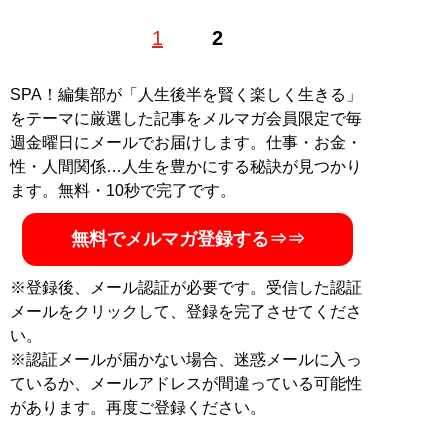
東京都出身。20代を歌舞伎町で過ごす、元キャバ嬢ライ
1
2
ター。現在はタイと日本を往復し、夜の街やタイに住む
人を取材する海外短期滞在ライターとしても活動中。ア
ジアの日本人キャバクラに潜入就職した著書『
底辺キャ
SPA！編集部が「人生後半を賢く楽しく生きる」
バ嬢、アジアでナンバー1になる
』（イーストプレス）
をテーマに厳選した記事をメルマガ会員限定で毎
が発売中。X（旧Twitter）：
＠ayumikawano
週金曜日にメールでお届けします。仕事・お金・
性・人間関係…人生を豊かにする秘訣が見つかり
記事一覧へ
ます。無料・10秒で完了です。
無料でメルマガ登録する⇒⇒
※登録後、メール認証が必要です。受信した認証
メールをクリックして、登録を完了させてくださ
い。
※認証メールが届かない場合、迷惑メールに入っ
ているか、メールアドレスが間違っている可能性
があります。再度ご登録ください。