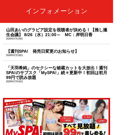
インフォメーション
山田あいのグラビア設定を視聴者が決める！【推し撮
生会議】 8/26（水）21:00～ MC：岸明日香
2026年07月29日
【週刊SPA! 発売日変更のお知らせ】
2026年07月28日
「天羽希純」のセクシーな秘蔵カットを大放出！週刊
SPA!のサブスク「MySPA!」続々更新中！初回は初月
99円で読み放題
2026年07月03日