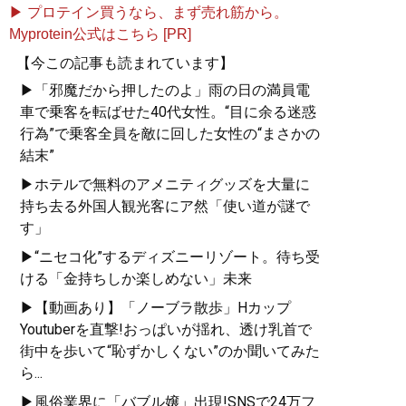
▶ プロテイン買うなら、まず売れ筋から。
Myprotein公式はこちら [PR]
【今この記事も読まれています】
▶「邪魔だから押したのよ」雨の日の満員電
車で乗客を転ばせた40代女性。“目に余る迷惑
行為”で乗客全員を敵に回した女性の“まさかの
結末”
▶ホテルで無料のアメニティグッズを大量に
持ち去る外国人観光客にア然「使い道が謎で
す」
▶“ニセコ化”するディズニーリゾート。待ち受
ける「金持ちしか楽しめない」未来
▶【動画あり】「ノーブラ散歩」Hカップ
Youtuberを直撃!おっぱいが揺れ、透け乳首で
街中を歩いて“恥ずかしくない”のか聞いてみた
ら...
▶風俗業界に「バブル嬢」出現!SNSで24万フ