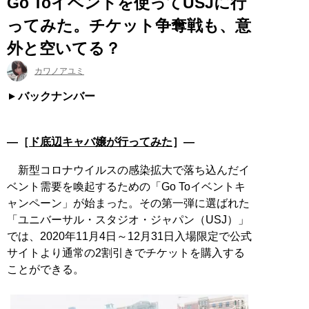
Go Toイベントを使ってUSJに行
ってみた。チケット争奪戦も、意
外と空いてる？
カワノアユミ
バックナンバー
―［
ド底辺キャバ嬢が行ってみた
］―
新型コロナウイルスの感染拡大で落ち込んだイ
ベント需要を喚起するための「Go Toイベントキ
ャンペーン」が始まった。その第一弾に選ばれた
「ユニバーサル・スタジオ・ジャパン（USJ）」
では、2020年11月4日～12月31日入場限定で公式
サイトより通常の2割引きでチケットを購入する
ことができる。