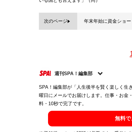
いる国とも言えます」（同）
次のページ
年末年始に資金ショー
週刊SPA！編集部
SPA！編集部が「人生後半を賢く楽しく生
記事一覧へ
曜日にメールでお届けします。仕事・お金
料・10秒で完了です。
無料で