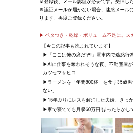
※登録後、メール認証が必要です。受信し
※認証メールが届かない場合、迷惑メール
ります。再度ご登録ください。
▶ ベタつき・乾燥・ボリューム不足に。スカル
【今この記事も読まれています】
▶「ここは俺の席だぞ!」電車内で迷惑行
▶AIに仕事を奪われそうな夜、不動産屋
カツセマサヒコ
▶ラーメンを「年間800杯」を食す35歳
ない」
▶15年ぶりにレスを解消した夫婦。きっか
▶家で寝てても月収60万円!ほったらかし