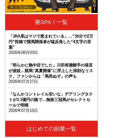
勝SPA！一覧
「JRA系はマジで恵まれている」…“30分で2万
円”投稿で競馬関係者が猛反発した“4文字の言
葉”
2026年08月03日
「明らかに熱中症でした」川田将雅騎手の発言
が波紋…競馬“真夏開催”に浮上した深刻なリス
ク。ファンからは「馬死ぬぞ」の声も
2026年07月27日
「なんかコントレイル安いな」デアリングタク
トが3.3億円の陰で…無敗三冠馬がセレクトセ
ールで明暗
2026年07月15日
はじめての副業一覧