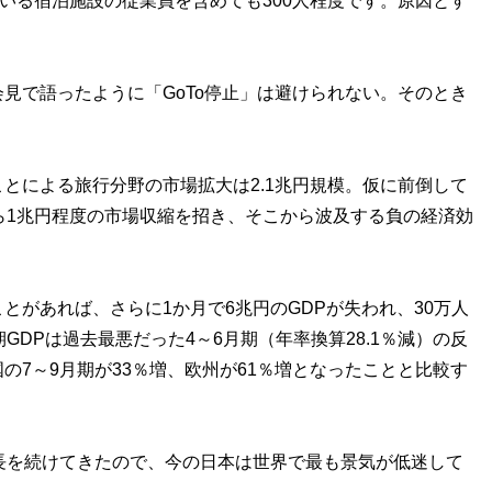
ている宿泊施設の従業員を含めても300人程度です。原因とす
で語ったように「GoTo停止」は避けられない。そのとき
とによる旅行分野の市場拡大は2.1兆円規模。仮に前倒して
ら1兆円程度の市場収縮を招き、そこから波及する負の経済効
とがあれば、さらに1か月で6兆円のGDPが失われ、30万人
GDPは過去最悪だった4～6月期（年率換算28.1％減）の反
の7～9月期が33％増、欧州が61％増となったことと比較す
長を続けてきたので、今の日本は世界で最も景気が低迷して