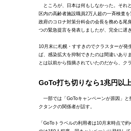
ところが、日本は何もしなかった。それど
区内の高齢者施設職員2万人超の一斉検査
政府のコロナ対策分科会の会長を務める尾身
つの緊急提言を発表しましたが、完全に遅
10月末に札幌・すすきのでクラスターが発
ば、感染拡大を抑制できたのは間違いあり
とは以前から指摘されていたのだから、ク
GoTo打ち切りなら1兆円以
一部では「GoToキャンペーンが原因」と
クタンクの関係者が話す。
「GoToトラベルの利用者は10月末時点で