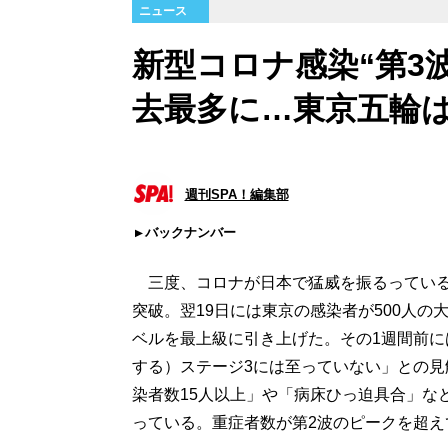
ニュース
新型コロナ感染“第3
去最多に…東京五輪は
週刊SPA！編集部
バックナンバー
三度、コロナが日本で猛威を振るっている。
突破。翌19日には東京の感染者が500人
ベルを最上級に引き上げた。その1週間前
する）ステージ3には至っていない」との見
染者数15人以上」や「病床ひっ迫具合」な
っている。重症者数が第2波のピークを超え