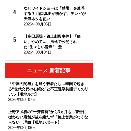
なぜワイドショーは「酷暑」を連呼
する？ 山口真由が明かす、テレビが
天気ネタを使い...
2026年08月05日
【高田馬場・路上刺殺事件】「痛
い、やめて…」法廷で公開され
た“生々しい音声”…懲...
2026年08月04日
ニュース 新着記事
「中国の関与」を疑う若者たち…韓国で起き
る“世代交代の右傾化”と不正選挙抗議デモのリ
アル【現地ルポ】
2026年08月07日
上野アメ横の“一斉摘発”から3ヵ月も…警告に
従わない店舗が後を絶たず「路上営業がなくな
らない」理由【現地レポート】
2026年08月06日