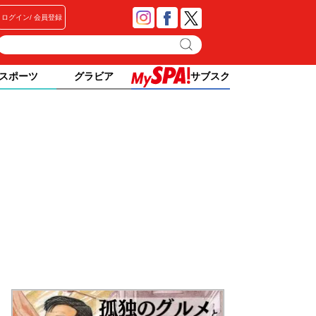
ログイン
会員登録
スポーツ
グラビア
サブスク