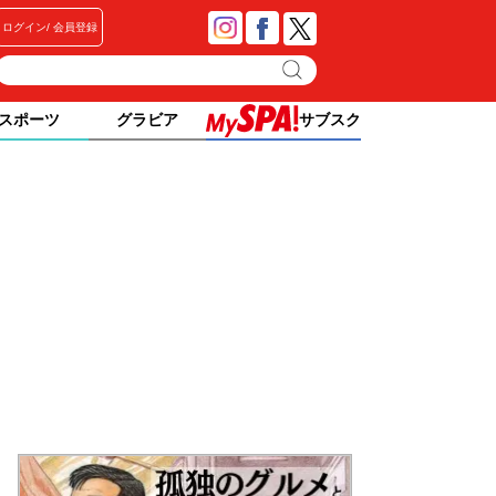
ログイン
会員登録
スポーツ
グラビア
サブスク