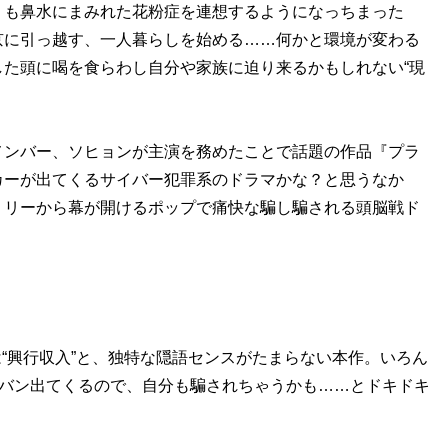
りも鼻水にまみれた花粉症を連想するようになっちまった
京に引っ越す、一人暮らしを始める……何かと環境が変わる
た頭に喝を食らわし自分や家族に迫り来るかもしれない“現
ンバー、ソヒョンが主演を務めたことで話題の作品『プラ
カーが出てくるサイバー犯罪系のドラマかな？と思うなか
ミリーから幕が開けるポップで痛快な騙し騙される頭脳戦ド
”は“興行収入”と、独特な隠語センスがたまらない本作。いろん
ンバン出てくるので、自分も騙されちゃうかも……とドキドキ