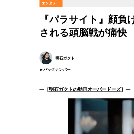
エンタメ
『パラサイト』顔負
される頭脳戦が痛快
明石ガクト
バックナンバー
―［
明石ガクトの動画オーバードーズ
］―