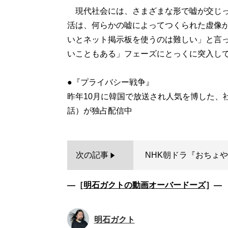
現代社会には、さまざまな形で嘘が交じっ
活は、何らかの嘘によってつくられた虚像
いとネット掲示板を使うのは難しい」と言
いこともある」フェーズにとっくに突入し
●『プライバシー戦争』
昨年10月に韓国で放送され人気を博した、社会
次の記事
NHK朝ドラ『おちょや
―［
明石ガクトの動画オーバードーズ
］―
明石ガクト