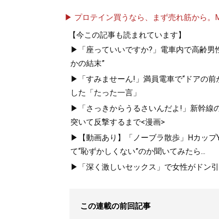
▶ プロテイン買うなら、まず売れ筋から。Mypr
【今この記事も読まれています】
▶「座っていいですか?」電車内で高齢男性
かの結末”
▶「すみませーん!」満員電車で“ドアの前
した「たった一言」
▶「さっきからうるさいんだよ!」新幹線の
突いて反撃するまで<漫画>
▶【動画あり】「ノーブラ散歩」HカップYo
て“恥ずかしくない”のか聞いてみたら...
▶「深く激しいセックス」で女性がドン引き
この連載の前回記事