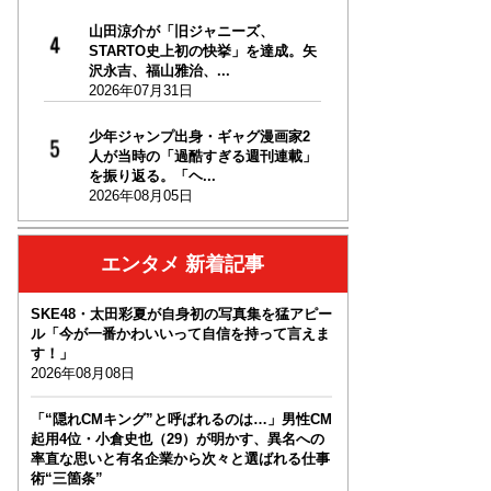
山田涼介が「旧ジャニーズ、
STARTO史上初の快挙」を達成。矢
沢永吉、福山雅治、...
2026年07月31日
少年ジャンプ出身・ギャグ漫画家2
人が当時の「過酷すぎる週刊連載」
を振り返る。「ヘ...
2026年08月05日
エンタメ 新着記事
SKE48・太田彩夏が自身初の写真集を猛アピー
ル「今が一番かわいいって自信を持って言えま
す！」
2026年08月08日
「“隠れCMキング”と呼ばれるのは…」男性CM
起用4位・小倉史也（29）が明かす、異名への
率直な思いと有名企業から次々と選ばれる仕事
術“三箇条”