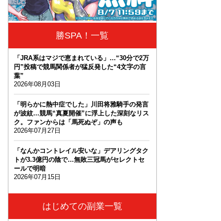
勝SPA！一覧
「JRA系はマジで恵まれている」…“30分で2万
円”投稿で競馬関係者が猛反発した“4文字の言
葉”
2026年08月03日
「明らかに熱中症でした」川田将雅騎手の発言
が波紋…競馬“真夏開催”に浮上した深刻なリス
ク。ファンからは「馬死ぬぞ」の声も
2026年07月27日
「なんかコントレイル安いな」デアリングタク
トが3.3億円の陰で…無敗三冠馬がセレクトセ
ールで明暗
2026年07月15日
はじめての副業一覧