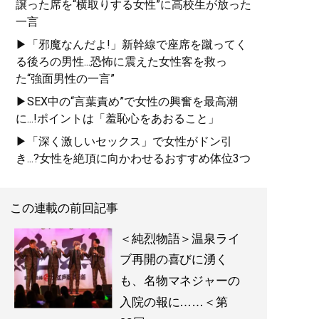
譲った席を“横取りする女性”に高校生が放った
一言
『
白と黒とハッピー~純烈
物語
』
▶「邪魔なんだよ!」新幹線で座席を蹴ってく
る後ろの男性...恐怖に震えた女性客を救っ
なぜ純烈は復活できたの
た“強面男性の一言”
か?波乱万丈、結成から2
▶SEX中の“言葉責め”で女性の興奮を最高潮
度目の紅白まで。今こそ
に...!ポイントは「羞恥心をあおること」
明かされる「純烈物
語」。
▶「深く激しいセックス」で女性がドン引
き...?女性を絶頂に向かわせるおすすめ体位3つ
記事一覧へ
この連載の前回記事
＜純烈物語＞温泉ライ
ブ再開の喜びに湧く
も、名物マネジャーの
入院の報に……＜第