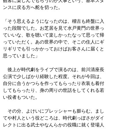
観客に楽しんでもらうのが大事という、基本スタ
ンスに戻る方へ舵を切った。
「そう思えるようになったのは、稽古も終盤に入
った段階でした。お芝居を見て水戸黄門の世界っ
ていいな、歌を聴いて楽しかったなって思って帰
っていただく。あの世界の中で、そこの住人にギ
リギリでも引っかかっておけばお客さんに届くと
思っていました」
後上が時代劇をライブで演るのは、前川清座長
公演で少しばかり経験した程度。それが今回は、
自分に合うかつらを作ってもらったり衣装も着付
してもらったり、身の周りの世話をしてくれる若
い役者もついた。
その分、よけいにプレッシャーも膨らむ。まし
てや村人という役どころは、時代劇っぽさがダイ
レクトに出る武士やなんらかの役職に就く登場人