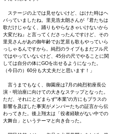
ステージの上では見せないけど、はけた時はヘ
バっていましたね。里見浩太朗さんが『君たちは
歌だけじゃなく、踊りもやらなきゃいけないから
大変だね』と言ってくださったんですけど、その
里見さんがあの御年齢でお芝居も歌もやっていら
っしゃるんですから。純烈のライブもまだフル尺
ではやっていないけど、45分の尺でやることに関
しては自分の体にGOを出せるようになった。
（今日の）60分も大丈夫だと思います！」
言うまでもなく、御園座は7月の純烈初座長公
演・明治座に向けての大きなステップとなった。
ただ、それにとどまらず“本業”の方にもプラスの
影響を及ぼした事実がメンバーたちの証言から伝
わってきた。後上翔太は「役者経験がない中での
大舞台」というテーマと向き合った。