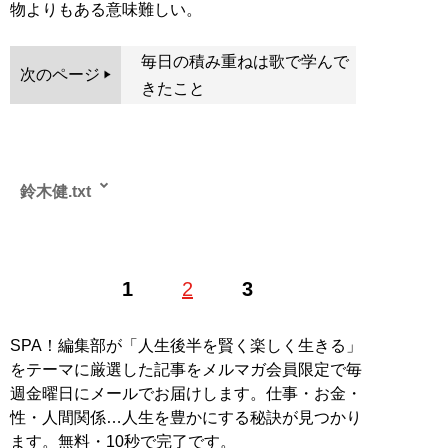
物よりもある意味難しい。
毎日の積み重ねは歌で学んで
次のページ
きたこと
鈴木健.txt
（すずきけん）――’66年、東京都葛飾区亀有出身。’88
1
2
3
年９月～’09年９月までアルバイト時代から数え21年
間、ベースボール・マガジン社に在籍し『週刊プロレ
ス』編集次長及び同誌携帯サイト『週刊プロレス
SPA！編集部が「人生後半を賢く楽しく生きる」
mobile』編集長を務める。退社後はフリー編集ライター
をテーマに厳選した記事をメルマガ会員限定で毎
としてプロレスに限らず音楽、演劇、映画などで執筆。
週金曜日にメールでお届けします。仕事・お金・
50団体以上のプロレス中継の実況・解説をする。酒井一
性・人間関係…人生を豊かにする秘訣が見つかり
圭とはマッスルのテレビ中継解説を務めたことから知り
ます。無料・10秒で完了です。