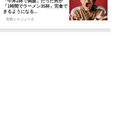
「牛丼2杯で満腹」だった男が
「1時間でラーメン35杯」完食で
きるようになる...
寺西ジャジューカ
NEW!
エンタメ
2026年08月07日
志田音々の爽やか超絶美ボディ！
グラビアメイキングMySPA!限定
ムービー公...
NEW!
エンタメ
2026年08月07日
Rain Tree、涙の“全員曲”初披露
――。16人が心をひとつにした
夏の...
吉岡 俊