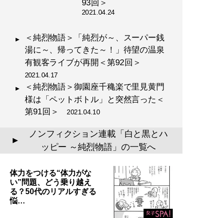
93回＞
2021.04.24
＜純烈物語＞「純烈が～、スーパー銭
湯に～、帰ってきた～！」待望の温泉
有観客ライブが再開＜第92回＞
2021.04.17
＜純烈物語＞御園座千穐楽で里見黄門
様は「ペットボトル」と突然言った＜
第91回＞
2021.04.10
ノンフィクション連載「白と黒とハ
▲
ッピー ～純烈物語」の一覧へ
体力をつける“体力がな
い”問題、どう乗り越え
る？50代のリアルすぎる
悩…