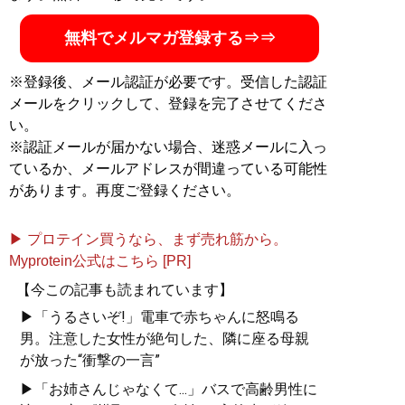
合い、マッスル休止後も出演舞台のレビューを執筆。今
回のマッスル再開時にもコラムを寄稿している。
無料でメルマガ登録する⇒⇒
Twitter@yaroutxt
、
facebook「Kensuzukitxt」
blog「KEN筆.txt」
。著書『
白と黒とハッピー～純烈物
※登録後、メール認証が必要です。受信した認証
語
』『
純烈物語 20-21
』が発売
メールをクリックして、登録を完了させてくださ
い。
『
純烈物語 20-21
』
※認証メールが届かない場合、迷惑メールに入っ
ているか、メールアドレスが間違っている可能性
「濃厚接触アイドル解散
があります。再度ご登録ください。
の危機!?」エンタメ界を揺
るがしている「コロナ
▶ プロテイン買うなら、まず売れ筋から。
禍」。20年末、3年連続3
Myprotein公式はこちら [PR]
度目の紅白歌合戦出場を
果たした、スーパー銭湯
【今この記事も読まれています】
アイドル「純烈」はいか
▶「うるさいぞ!」電車で赤ちゃんに怒鳴る
にコロナと戦い、それを
男。注意した女性が絶句した、隣に座る母親
乗り越えてきたのか。
が放った“衝撃の一言”
▶「お姉さんじゃなくて...」バスで高齢男性に