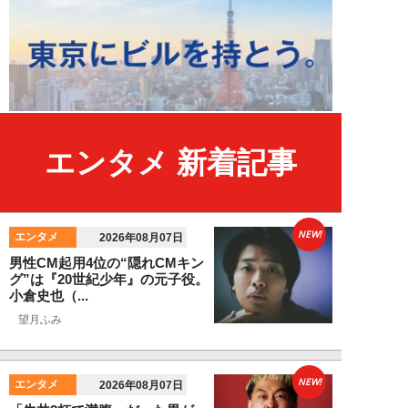
エンタメ 新着記事
NEW!
エンタメ
2026年08月07日
男性CM起用4位の“隠れCMキン
グ”は『20世紀少年』の元子役。
小倉史也（...
望月ふみ
NEW!
エンタメ
2026年08月07日