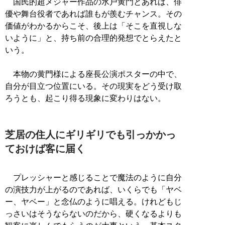
国民的超メジャー作品の水戸黄門とあれば、俳
優や舞台役者であれば誰もが羨むチャンス。その
価値がわかるからこそ、後上は「そこを直視しな
いように」と、持ち前の合理的発想でとらえたと
いう。
本物の黄門様による座長公演ポスターの中で、
自分が目立つ位置にいる。その現実をどう受け取
ろうとも、起こり得る現象に変わりはない。
芝居の住人にギリギリでも引っかかっ
ておけば客に届く
プレッシャーと感じることで魔法のように自分
の演技力が上がるのであれば、いくらでも「ヤベ
ー、ヤベー」と念仏のように唱える。けれどもじ
っさいはそうならないのだから、硬くなるよりも