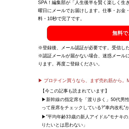
（すずきけん）――’66年、東京都葛飾区亀
SPA！編集部が「人生後半を賢く楽しく生
21年間、ベースボール・マガジン社に在籍
曜日にメールでお届けします。仕事・お金
レスmobile』編集長を務める。退社後は
料・10秒で完了です。
などで執筆。50団体以上のプロレス中継の
無料で
を務めたことから知り合い、マッスル休止
コラムを寄稿している。
Twitter@yaroutxt
、
※登録後、メール認証が必要です。受信し
とハッピー～純烈物語
』『
純烈物語 20-21
※認証メールが届かない場合、迷惑メール
ります。再度ご登録ください。
『
純烈物語 20-21
▶ プロテイン買うなら、まず売れ筋から。Mypr
「濃厚接触アイド
【今この記事も読まれています】
禍」。20年末、
▶新幹線の指定席を「渡り歩く」50代男性
イドル「純烈」は
って座席をチェックしている?“車内改札”
▶“平均年齢33歳の新人アイドル”モナキ
りたいとは思わない」