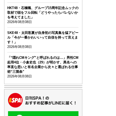
HKT48・石橋颯、グループ15周年記念ムックの
取材で頭をフル回転「どうやったらバレないか
を考えてました」
2026年08月08日
SKE48・太田彩夏が自身初の写真集を猛アピー
ル「今が一番かわいいって自信を持って言えま
す！」
2026年08月08日
「“隠れCMキング”と呼ばれるのは…」男性CM
起用4位・小倉史也（29）が明かす、異名への
率直な思いと有名企業から次々と選ばれる仕事
術“三箇条”
2026年08月08日