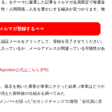
有出身。’88年９月～’09年９月までアルバイト時代から数え
きる」をテーマに厳選した記事をメルマガ会員限定で毎週金
し『週刊プロレス』編集次長及び同誌携帯サイト『週刊プロ
・性・人間関係…人生を豊かにする秘訣が見つかります。無
フリー編集ライターとしてプロレスに限らず音楽、演劇、映画
実況・解説をする。酒井一圭とはマッスルのテレビ中継解説
メルマガ登録する⇒⇒
後も出演舞台のレビューを執筆。今回のマッスル再開時にも
facebook「Kensuzukitxt」
blog「KEN筆.txt」
。著書『
白と黒
た認証メールをクリックして、登録を完了させてください。
』が発売
に入っているか、メールアドレスが間違っている可能性があ
』
otein公式はこちら [PR]
ル解散の危機!?」エンタメ界を揺るがしている「コロナ
3年連続3度目の紅白歌合戦出場を果たした、スーパー銭湯ア
。疑念を抱いた乗客が車掌にチクった結果.../車掌はどうや
いかにコロナと戦い、それを乗り越えてきたのか。
が消えた新幹線の仕組みを調べてみた
のメンバーが語った“セカンドチャンス”の覚悟「会社員に戻