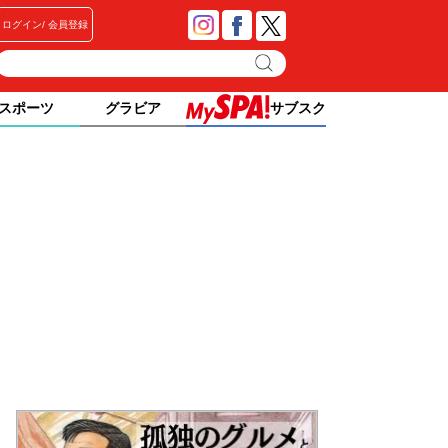
ログイン
会員登録
スポーツ
グラビア
サブスク