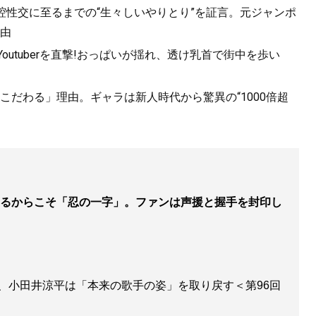
口腔性交に至るまでの“生々しいやりとり”を証言。元ジャンポ
由
utuberを直撃!おっぱいが揺れ、透け乳首で街中を歩い
ー~純烈物語
』
だわる」理由。ギャラは新人時代から驚異の“1000倍超
きたのか?波乱万丈、結成から2度目の紅白まで。今こそ明か
」。
るからこそ「忍の一字」。ファンは声援と握手を封印し
、小田井涼平は「本来の歌手の姿」を取り戻す＜第96回