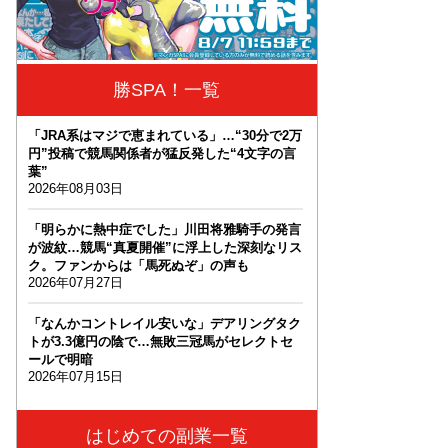
勝SPA！一覧
「JRA系はマジで恵まれている」…“30分で2万
円”投稿で競馬関係者が猛反発した“4文字の言
葉”
2026年08月03日
「明らかに熱中症でした」川田将雅騎手の発言
が波紋…競馬“真夏開催”に浮上した深刻なリス
ク。ファンからは「馬死ぬぞ」の声も
2026年07月27日
「なんかコントレイル安いな」デアリングタク
トが3.3億円の陰で…無敗三冠馬がセレクトセ
ールで明暗
2026年07月15日
はじめての副業一覧