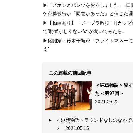
▶「ズボンとパンツをおろしました」...
ケ斉藤被告が「同意があった」と信じた理
▶【動画あり】「ノーブラ散歩」HカップYo
『
白と黒とハッピ
て“恥ずかしくない”のか聞いてみたら...
▶格闘家・鈴木千裕が「ファイトマネーにこ
なぜ純烈は復活で
え“
される「純烈物語
この連載の前回記事
＜純烈物語＞愛す
た＜第97回＞
2021.05.22
記事一覧へ
＜純烈物語＞ラウンドなしのなかで
＞
2021.05.15