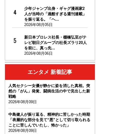
少年ジャンプ出身・ギャグ漫画家2
人が当時の「過酷すぎる週刊連載」
を振り返る。「ヘ...
2026年08月05日
新日本プロレス社長・棚橋弘至がテ
レビ朝日グループの社長ズラリ20人
を前に、真っ先...
2026年08月06日
エンタメ 新着記事
人気セクシー女優が静かに姿を消した真相。突
然の「がん」発覚、闘病生活の中で見出した新
戦略
2026年08月09日
中島健人が振り返る、精神的に苦しかった時期
「表層的な部分を見て“悪”として切り取られる
ことに苦しんでいたし、怖かった」
2026年08月09日