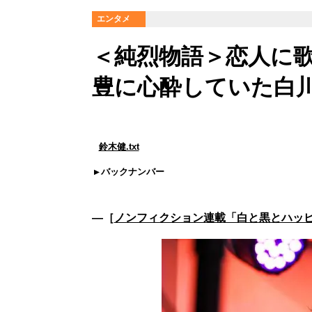
エンタメ
＜純烈物語＞恋人に歌
豊に心酔していた白川
鈴木健.txt
バックナンバー
―［
ノンフィクション連載「白と黒とハッピ