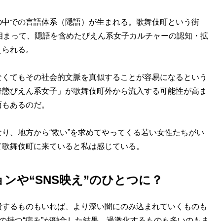
の中での言語体系（隠語）が生まれる。歌舞伎町という街
相まって、隠語を含めたぴえん系女子カルチャーの認知・拡
えられる。
くてもその社会的文脈を真似することが容易になるという
擬態ぴえん系女子」が歌舞伎町外から流入する可能性が高ま
面もあるのだ。
り、地方から“救い”を求めてやってくる若い女性たちがい
て歌舞伎町に来ていると私は感じている。
ンや“SNS映え”のひとつに？
するものもいれば、より深い闇にのみ込まれていくものも
子の持つ“病み”が融合した結果、過激化するものも多いのもま