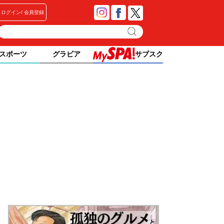
ログイン
会員登録
スポーツ
グラビア
サブスク