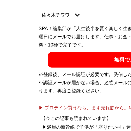
佐々木チワワ
現役女子大生ライター。10代の頃から歌舞
SPA！編集部が「人生後半を賢く楽しく生
ーチを基に大学で「歌舞伎町の社会学」を
曜日にメールでお届けします。仕事・お金
数執筆。ツイッターは
料・10秒で完了です。
@chiwawa_sasaki
無料で
『
「ぴえん」という病 SNS世代の消
※登録後、メール認証が必要です。受信し
21歳・現役女子大生ライターが送る
※認証メールが届かない場合、迷惑メール
ります。再度ご登録ください。
▶ プロテイン買うなら、まず売れ筋から。Mypr
【今この記事も読まれています】
記事一覧へ
▶満員の新幹線で子供が「座りたい~!」迷惑