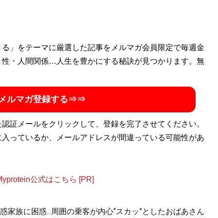
伎町に出入りし、フィールドワークと自身のアクションリサ
きる」をテーマに厳選した記事をメルマガ会員限定で毎週金
研究する。歌舞伎町の文化とZ世代にフォーカスした記事を多
・性・人間関係…人生を豊かにする秘訣が見つかります。無
メルマガ登録する⇒⇒
費と承認
』
た認証メールをクリックして、登録を完了させてください。
、衝撃のデビュー作！
に入っているか、メールアドレスが間違っている可能性があ
otein公式はこちら [PR]
家族に困惑...周囲の乗客が内心“スカッ”としたおばあさん