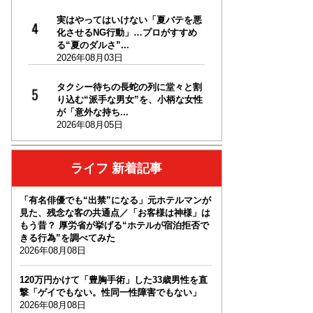
実はやってはいけない「夏バテを悪
化させるNG行動」…プロがすすめ
る“夏のダルさ”...
2026年08月03日
タクシー待ちの長蛇の列に堂々と割
り込む“派手な男女”を、小柄な女性
が「意外な持ち...
2026年08月05日
ライフ 新着記事
「有名俳優でも“出禁”になる」元ホテルマンが
見た、残念な客の共通点／「お客様は神様」は
もう昔？ 厚労省が挙げる“ホテルが宿泊拒否で
きる行為”を調べてみた
2026年08月08日
120万円かけて「豊胸手術」した33歳男性を直
撃「ゲイでもない。性同一性障害でもない」
2026年08月08日