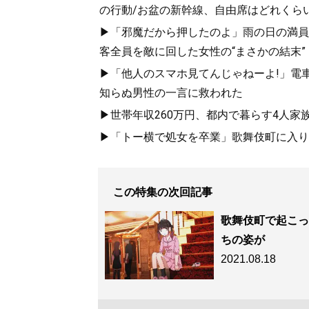
の行動/お盆の新幹線、自由席はどれくらい
▶「邪魔だから押したのよ」雨の日の満員
客全員を敵に回した女性の“まさかの結末”
▶「他人のスマホ見てんじゃねーよ!」電車
知らぬ男性の一言に救われた
▶世帯年収260万円、都内で暮らす4人家
▶「トー横で処女を卒業」歌舞伎町に入り
この特集の次回記事
歌舞伎町で起こっ
ちの姿が
2021.08.18