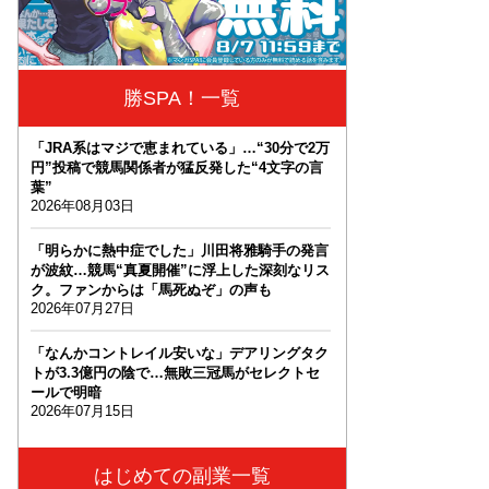
勝SPA！一覧
「JRA系はマジで恵まれている」…“30分で2万
円”投稿で競馬関係者が猛反発した“4文字の言
葉”
2026年08月03日
「明らかに熱中症でした」川田将雅騎手の発言
が波紋…競馬“真夏開催”に浮上した深刻なリス
ク。ファンからは「馬死ぬぞ」の声も
2026年07月27日
「なんかコントレイル安いな」デアリングタク
トが3.3億円の陰で…無敗三冠馬がセレクトセ
ールで明暗
2026年07月15日
はじめての副業一覧