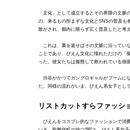
「文化」として成立するとその界隈の文脈
の、来るもの拒まずな文化とSNSの普及も
散がされ、都内に限らず広く普及したと考
これは、裏を返せばその文脈に沿っていな
ことであり、ぴえん文化に憧れただけの「
った。彼女たちは擬態して救われている側
渋谷がかつてガングロギャルがブームにな
た。同様の流れがいま、ぴえん系女子とし
リストカットすらファッショ
ぴえんをコスプレ的なファッションで消費
いる。歌舞伎町の持つ“闇”と、ぴえん系女