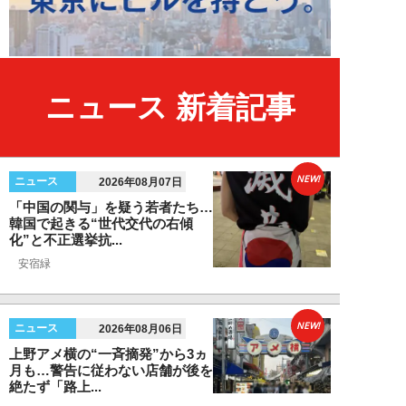
ニュース 新着記事
NEW!
ニュース
2026年08月07日
「中国の関与」を疑う若者たち…
韓国で起きる“世代交代の右傾
化”と不正選挙抗...
安宿緑
NEW!
ニュース
2026年08月06日
上野アメ横の“一斉摘発”から3ヵ
月も…警告に従わない店舗が後を
絶たず「路上...