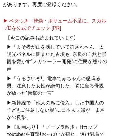
があります。再度ご登録ください。
▶ ベタつき・乾燥・ボリューム不足に。スカル
プDを公式でチェック [PR]
【今この記事も読まれています】
▶「よそ者が山を壊していて許されへん」太
陽光パネルに囲まれた古墳も...奈良の自然と景
観を脅かす“メガソーラー開発”に住民が怒りの
声
▶「うるさいぞ!」電車で赤ちゃんに怒鳴る
男。注意した女性が絶句した、隣に座る母親
が放った“衝撃の一言”
▶新幹線で「他人の席に侵入」した中国人の
子ども...“注意しない親”に日本人夫婦が「まさ
かの反撃」
▶【動画あり】「ノーブラ散歩」Hカップ
Youtuberを直撃!おっぱいが揺れ、透け乳首で