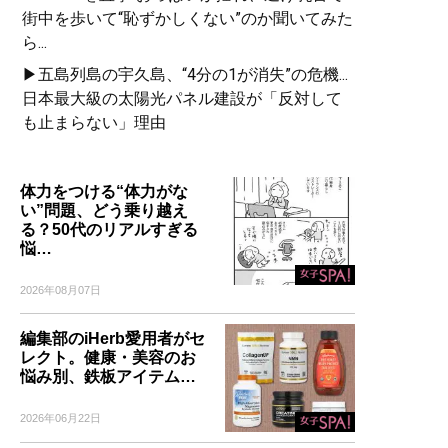
街中を歩いて“恥ずかしくない”のか聞いてみた
ら...
▶五島列島の宇久島、“4分の1が消失”の危機...
日本最大級の太陽光パネル建設が「反対して
も止まらない」理由
体力をつける“体力がな
い”問題、どう乗り越え
る？50代のリアルすぎる
悩…
2026年08月07日
編集部のiHerb愛用者がセ
レクト。健康・美容のお
悩み別、鉄板アイテム…
2026年06月22日