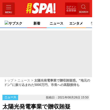
ログイン
会員登録
サブスク
新着
ニュース
エンタメ
ライフ
トップ
ニュース
太陽光発電事業で贈収賄疑惑。“地元の
ドン”に振り込まれた5000万円、市長への高額接待も
ニュース
投稿日：2021年08月26日 15:50
太陽光発電事業で贈収賄疑