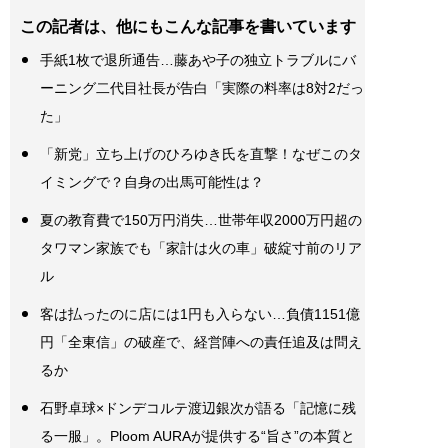
この記者は、他にもこんな記事を書いています
手紙1枚で退所通告…藤あや子の独立トラブルにバ
ーニング二代目社長が告白「実際の料率は8対2だっ
た」
「新党」立ち上げのひろゆき氏を直撃！なぜこのタ
イミングで？自身の出馬可能性は？
夏の教育費で150万円消失…世帯年収2000万円超の
タワマン家族でも「家計は火の車」破綻寸前のリア
ル
客は払ったのに店には1円も入らない…負債1151億
円「全東信」の破産で、経営陣への責任追及は問え
るか
石野卓球×ドンデコルテ渡辺銀次が語る「記憶に残
る一服」。Ploom AURAが提供する“旨さ”の本質と