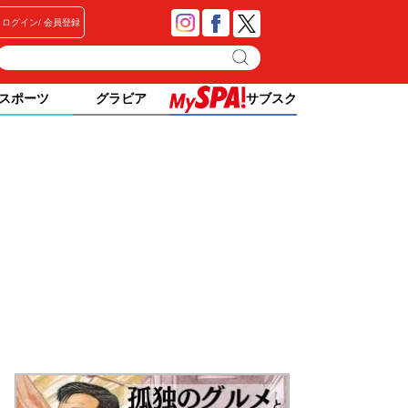
ログイン
会員登録
スポーツ
グラビア
サブスク