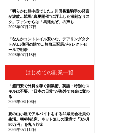
「明らかに熱中症でした」川田将雅騎手の発言
が波紋…競馬“真夏開催”に浮上した深刻なリス
ク。ファンからは「馬死ぬぞ」の声も
2026年07月27日
「なんかコントレイル安いな」デアリングタク
トが3.3億円の陰で…無敗三冠馬がセレクトセ
ールで明暗
2026年07月15日
はじめての副業一覧
「超円安で外貨を稼ぐ副業術」英語・特別なス
キルは不要。“日本の日常”が海外でお金に変わ
る
2026年08月06日
夏の山小屋でアルバイトをする44歳元会社員の
生活。朝4時起床、ネット無しの環境で「3か月
80万円」を丸々貯金
2026年07月12日