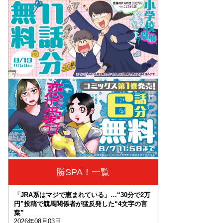
勝SPA！一覧
「JRA系はマジで恵まれている」…“30分で2万
円”投稿で競馬関係者が猛反発した“4文字の言
葉”
2026年08月03日