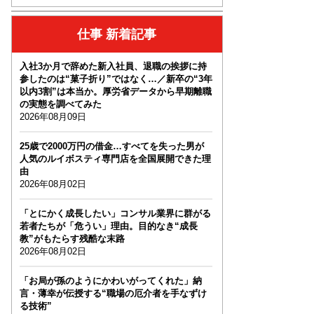
仕事 新着記事
入社3か月で辞めた新入社員、退職の挨拶に持
参したのは“菓子折り”ではなく…／新卒の“3年
以内3割”は本当か。厚労省データから早期離職
の実態を調べてみた
2026年08月09日
25歳で2000万円の借金…すべてを失った男が
人気のルイボスティ専門店を全国展開できた理
由
2026年08月02日
「とにかく成長したい」コンサル業界に群がる
若者たちが「危うい」理由。目的なき“成長
教”がもたらす残酷な末路
2026年08月02日
「お局が孫のようにかわいがってくれた」納
言・薄幸が伝授する“職場の厄介者を手なずけ
る技術”