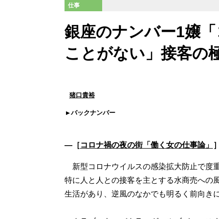
仕事
銀座のナンバー1嬢
ことがない」接客の
猪口貴裕
バックナンバー
―［
コロナ禍の夜の街「働く女の仕事論」
新型コロナウイルスの感染拡大防止で度重
特に人と人との接客を主とする水商売への
生活があり、逆風のなかでも明るく前向き