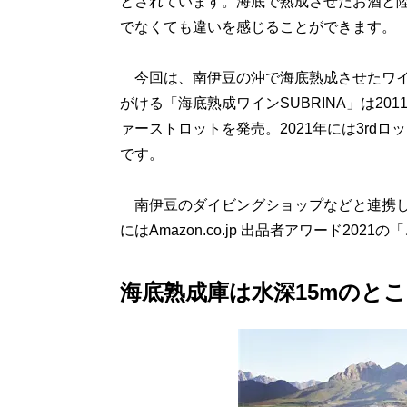
とされています。海底で熟成させたお酒と
でなくても違いを感じることができます。
今回は、南伊豆の沖で海底熟成させたワイン
がける「海底熟成ワインSUBRINA」は20
ァーストロットを発売。2021年には3rdロッ
です。
南伊豆のダイビングショップなどと連携し
にはAmazon.co.jp 出品者アワード20
海底熟成庫は水深15mのと