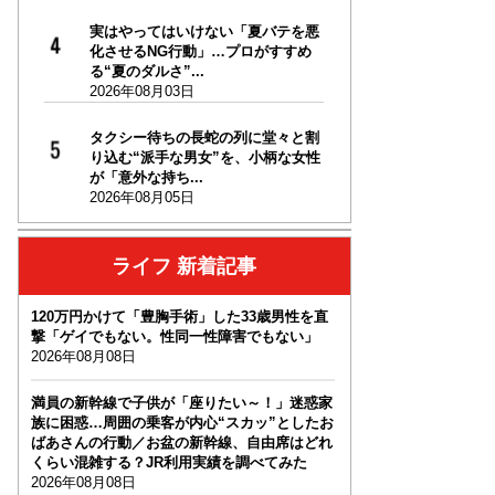
実はやってはいけない「夏バテを悪
化させるNG行動」…プロがすすめ
る“夏のダルさ”...
2026年08月03日
タクシー待ちの長蛇の列に堂々と割
り込む“派手な男女”を、小柄な女性
が「意外な持ち...
2026年08月05日
ライフ 新着記事
120万円かけて「豊胸手術」した33歳男性を直
撃「ゲイでもない。性同一性障害でもない」
2026年08月08日
満員の新幹線で子供が「座りたい～！」迷惑家
族に困惑…周囲の乗客が内心“スカッ”としたお
ばあさんの行動／お盆の新幹線、自由席はどれ
くらい混雑する？JR利用実績を調べてみた
2026年08月08日