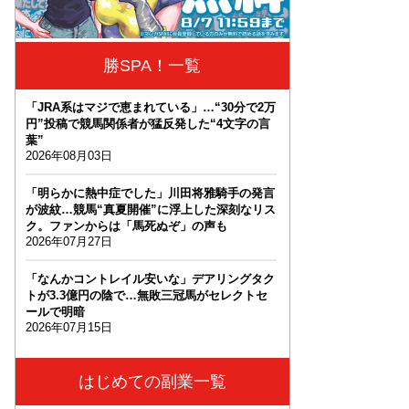
勝SPA！一覧
「JRA系はマジで恵まれている」…“30分で2万
円”投稿で競馬関係者が猛反発した“4文字の言
葉”
2026年08月03日
「明らかに熱中症でした」川田将雅騎手の発言
が波紋…競馬“真夏開催”に浮上した深刻なリス
ク。ファンからは「馬死ぬぞ」の声も
2026年07月27日
「なんかコントレイル安いな」デアリングタク
トが3.3億円の陰で…無敗三冠馬がセレクトセ
ールで明暗
2026年07月15日
はじめての副業一覧