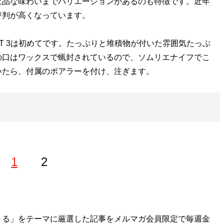
上品な味わいまでバリエーションがあるのも特徴です。近年
評判が高くなっています。
ACT 3は初めてです。たっぷりと堆積物が付いた雰囲気たっぷ
の口はワックスで蝋封されているので、ソムリエナイフでこ
いたら、付属のポアラーを付け、注ぎます。
1
2
スライターとしてデビュー。酒好きが高じて、2011年に
きる」をテーマに厳選した記事をメルマガ会員限定で毎週金
原価