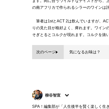
ます。肉に合うワイルドなテイストから、
の南アフリカで作られるシラーのワインは
筆者は1stとACT 2は飲んでいますが、
りの見た目が格好よく、痺れます。ワイン
そぎとるとコルクが現れます。コルクを抜
次のページ
気になるお味は？
柳谷智宣
お酒を毎晩飲むため、20年前にIT・ビジネ
SPA！編集部が「人生後半を賢く楽しく生