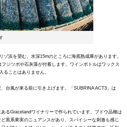
す
ヒリゾ浜を望む、水深15mのところに海底熟成庫があります。
はフジツボや石灰藻が付着します。ワインボトルはワックス
入ることはありません。
風が来る前に引き上げます。「SUBRINA ACT3」は
。
Gracelandワイナリーで作られています。ブドウ品種は
など黒系果実のニュアンスがあり、スパイシーな刺激も感じ