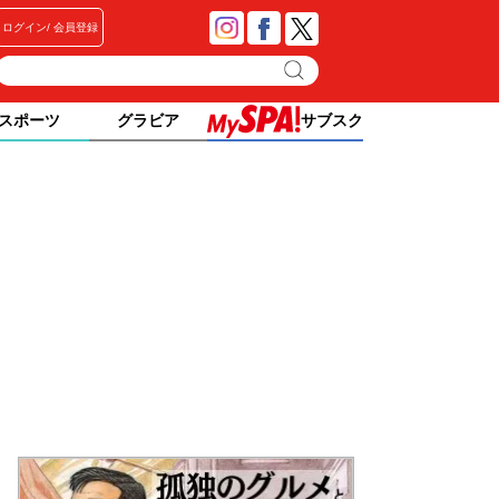
ログイン
会員登録
スポーツ
グラビア
サブスク