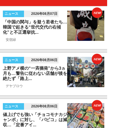
NEW!
ニュース
2026年08月07日
「中国の関与」を疑う若者たち…
韓国で起きる“世代交代の右傾
化”と不正選挙抗...
安宿緑
NEW!
ニュース
2026年08月06日
上野アメ横の“一斉摘発”から3ヵ
月も…警告に従わない店舗が後を
絶たず「路上...
デヤブロウ
NEW!
ニュース
2026年08月06日
値上げでも強い「チョコモナカジ
ャンボ」に対し、「パピコ」は減
収…「定番アイ...