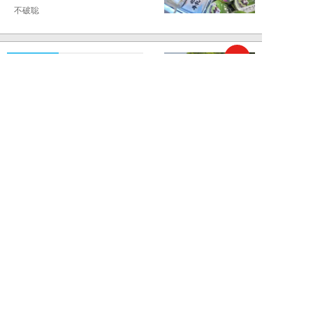
不破聡
NEW!
ニュース
2026年08月05日
なぜワイドショーは「酷暑」を連
呼する？ 山口真由が明かす、テ
レビが天気ネタ...
山口真由
NEW!
ニュース
2026年08月05日
やまゆり園事件から10年。乙武
洋匡が問う「私たちの心にも“植
松聖”が棲んで...
乙武洋匡