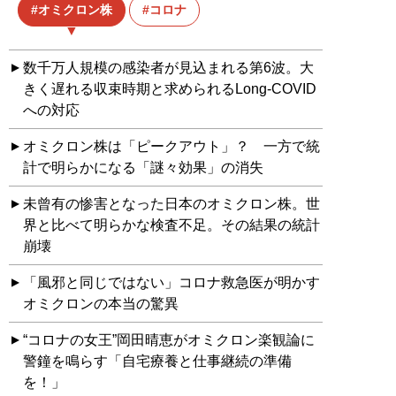
オミクロン株
コロナ
数千万人規模の感染者が見込まれる第6波。大
きく遅れる収束時期と求められるLong-COVID
への対応
オミクロン株は「ピークアウト」？ 一方で統
計で明らかになる「謎々効果」の消失
未曾有の惨害となった日本のオミクロン株。世
界と比べて明らかな検査不足。その結果の統計
崩壊
「風邪と同じではない」コロナ救急医が明かす
オミクロンの本当の驚異
“コロナの女王”岡田晴恵がオミクロン楽観論に
警鐘を鳴らす「自宅療養と仕事継続の準備
を！」