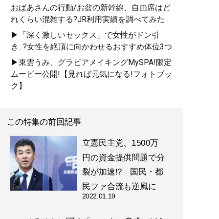
おばあさんの行動/お盆の新幹線、自由席はど
れくらい混雑する?JR利用実績を調べてみた
▶「深く激しいセックス」で女性がドン引
き...?女性を絶頂に向かわせるおすすめ体位3つ
▶東雲うみ、グラビアメイキングMySPA!限定
ムービー公開!【見れば元気になる!フォトブッ
ク】
この特集の前回記事
立憲民主党、1500万
円の資金提供問題で分
裂が加速!? 国民・都
民ファ合流も逆風に
2022.01.19