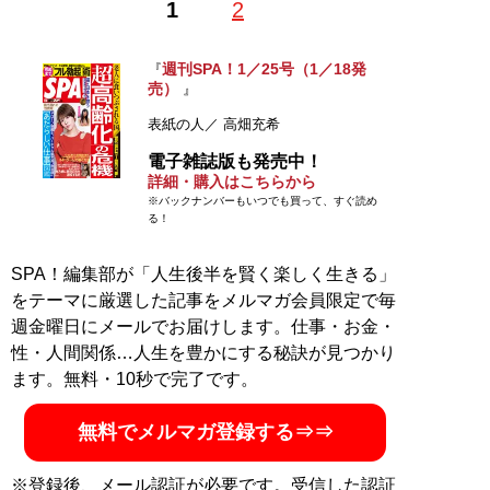
1
2
週刊SPA！1／25号（1／18発
『
売）
』
表紙の人／ 高畑充希
電子雑誌版も発売中！
詳細・購入はこちらから
※バックナンバーもいつでも買って、すぐ読め
る！
SPA！編集部が「人生後半を賢く楽しく生きる」
をテーマに厳選した記事をメルマガ会員限定で毎
週金曜日にメールでお届けします。仕事・お金・
性・人間関係…人生を豊かにする秘訣が見つかり
ます。無料・10秒で完了です。
無料でメルマガ登録する⇒⇒
※登録後、メール認証が必要です。受信した認証