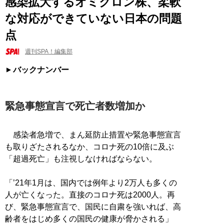
感染拡大するオミクロン株、柔軟
な対応ができていない日本の問題
点
週刊SPA！編集部
バックナンバー
緊急事態宣言で死亡者数増加か
感染者急増で、まん延防止措置や緊急事態宣言
も取りざたされるなか、コロナ死の10倍に及ぶ
「超過死亡」も注視しなければならない。
「’21年1月は、国内では例年より2万人も多くの
人が亡くなった。直接のコロナ死は2000人。再
び、緊急事態宣言で、国民に自粛を強いれば、高
齢者をはじめ多くの国民の健康が脅かされる」