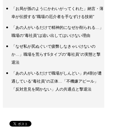
「お局が孫のようにかわいがってくれた」納言・薄
幸が伝授する“職場の厄介者を手なずける技術”
「あの人がいるだけで精神的になぜか削られる…」
職場の“毒社員”は追い出してはいけない理由
「なぜ私が尻ぬぐいで疲弊しなきゃいけないの
か…」職場を荒らす5タイプの“毒社員”の実態と撃
退法
「あの人がいるだけで職場がしんどい」約4割が遭
遇している“毒社員”の正体…「不機嫌アピール」
「反対意見を聞かない」人の共通点と撃退法