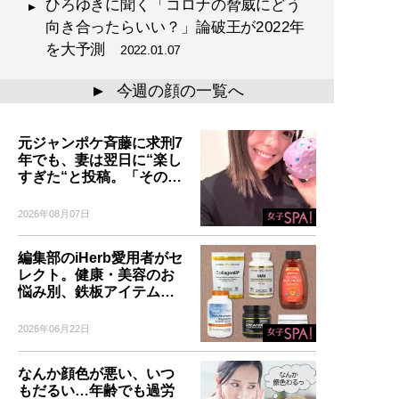
ひろゆきに聞く「コロナの脅威にどう
向き合ったらいい？」論破王が2022年
を大予測
2022.01.07
今週の顔の一覧へ
▲
元ジャンポケ斉藤に求刑7
年でも、妻は翌日に“楽し
すぎた“と投稿。「その…
2026年08月07日
編集部のiHerb愛用者がセ
レクト。健康・美容のお
悩み別、鉄板アイテム…
2026年06月22日
なんか顔色が悪い、いつ
もだるい…年齢でも過労