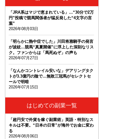
「JRA系はマジで恵まれている」…“30分で2万
円”投稿で競馬関係者が猛反発した“4文字の言
葉”
2026年08月03日
「明らかに熱中症でした」川田将雅騎手の発言
が波紋…競馬“真夏開催”に浮上した深刻なリス
ク。ファンからは「馬死ぬぞ」の声も
2026年07月27日
「なんかコントレイル安いな」デアリングタク
トが3.3億円の陰で…無敗三冠馬がセレクトセ
ールで明暗
2026年07月15日
はじめての副業一覧
「超円安で外貨を稼ぐ副業術」英語・特別なス
キルは不要。“日本の日常”が海外でお金に変わ
る
2026年08月06日