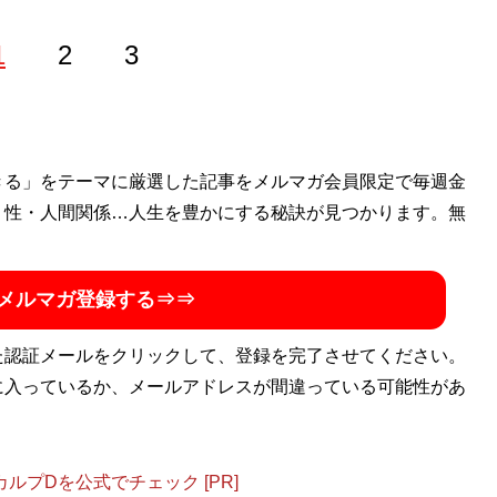
1
2
3
からトレンド、体験取材まで幅広く書きます。アイドルオタク
きる」をテーマに厳選した記事をメルマガ会員限定で毎週金
・性・人間関係…人生を豊かにする秘訣が見つかります。無
メルマガ登録する⇒⇒
た認証メールをクリックして、登録を完了させてください。
に入っているか、メールアドレスが間違っている可能性があ
プDを公式でチェック [PR]