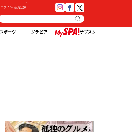
ログイン
会員登録
スポーツ
グラビア
サブスク