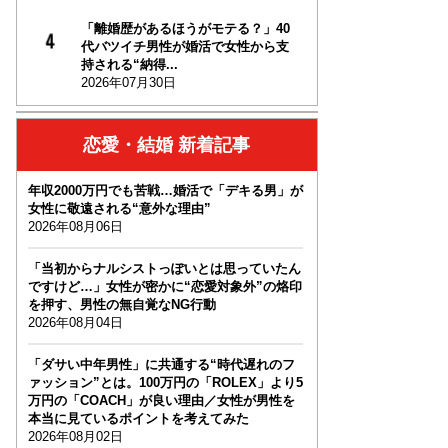
「離婚歴があるほうがモテる？」40
代バツイチ男性が婚活で女性から支
持される“納得...
2026年07月30日
恋愛・結婚 新着記事
年収2000万円でも苦戦…婚活で「デキる男」が
女性に敬遠される“意外な理由”
2026年08月06日
「当初からナルシストっぽいとは思っていたん
ですけど…」女性が密かに“恋愛対象外”の烙印
を押す、男性の無自覚なNG行動
2026年08月04日
「ダサい中年男性」に共通する“時代遅れのフ
ァッション”とは。100万円の「ROLEX」より5
万円の「COACH」が良い理由／女性が男性を
本当に見ているポイントを考えてみた
2026年08月02日