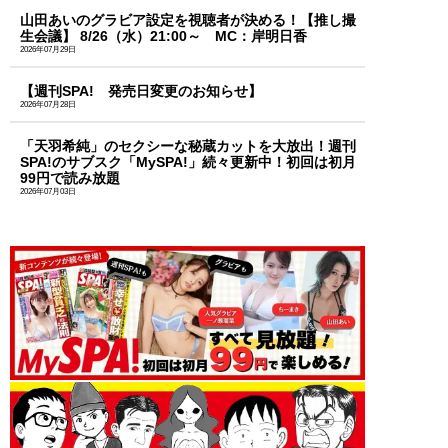
山田あいのグラビア設定を視聴者が決める！【推し撮
生会議】 8/26（水）21:00～ MC：岸明日香
2026年07月29日
【週刊SPA! 発売日変更のお知らせ】
2026年07月28日
「天羽希純」のセクシーな秘蔵カットを大放出！週刊
SPA!のサブスク「MySPA!」続々更新中！初回は初月
99円で読み放題
2026年07月03日