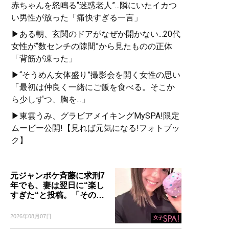
赤ちゃんを怒鳴る“迷惑老人”...隣にいたイカつ
い男性が放った「痛快すぎる一言」
▶ある朝、玄関のドアがなぜか開かない...20代
女性が“数センチの隙間”から見たものの正体
「背筋が凍った」
▶“そうめん女体盛り”撮影会を開く女性の思い
「最初は仲良く一緒にご飯を食べる。そこか
ら少しずつ、胸を...」
▶東雲うみ、グラビアメイキングMySPA!限定
ムービー公開!【見れば元気になる!フォトブッ
ク】
元ジャンポケ斉藤に求刑7
年でも、妻は翌日に“楽し
すぎた“と投稿。「その…
2026年08月07日