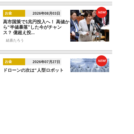
NEW!
お金
2026年08月03日
高市国策で1兆円投入へ！ 高値か
ら“半値暴落”した今がチャン
ス？ 億超え投...
結喜たろう
NEW!
お金
2026年07月27日
ドローンの次は“人型ロボット
株”か。億超え投資家が先回りす
る「隠れ防衛銘柄...
結喜たろう
NEW!
お金
2026年07月27日
父の遺産5000万円で兄弟が絶縁
「長男だから」「介護したのは
私」家族が“争...