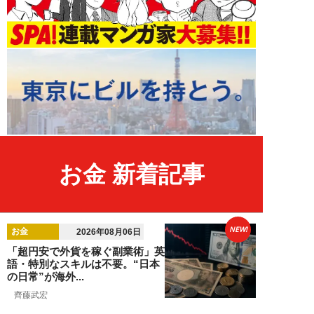
お金 新着記事
NEW!
お金
2026年08月06日
「超円安で外貨を稼ぐ副業術」英
語・特別なスキルは不要。“日本
の日常”が海外...
齊藤武宏