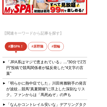
【関連キーワードから記事を探す】
勝SPA！
原野隆
競輪
「JRA系はマジで恵まれている」…“30分で2万
円”投稿で競馬関係者が猛反発した“4文字の言
葉”
「明らかに熱中症でした」川田将雅騎手の発言
が波紋…競馬“真夏開催”に浮上した深刻なリス
ク。ファンからは「馬死ぬぞ」の声も
「なんかコントレイル安いな」デアリングタク