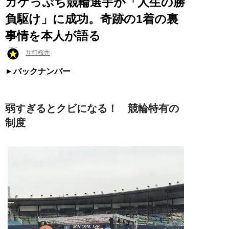
ガケっぷち競輪選手が「人生の勝
負駆け」に成功。奇跡の1着の裏
事情を本人が語る
サ行桜井
バックナンバー
弱すぎるとクビになる！ 競輪特有の
制度