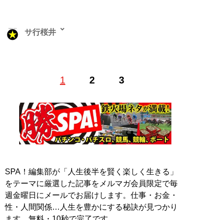
サ行桜井
パチンコ雑誌『パチンコ必勝ガイド』『パチンコオリジ
1
2
3
ナル実戦術』の元編集者。四半世紀ほど勤めた会社を退
社しフリーランスに。現在は主にパチンコや競輪の記事
を執筆している。
X（旧Twitter）：
@sagyosakurai
記事一覧へ
SPA！編集部が「人生後半を賢く楽しく生きる」
をテーマに厳選した記事をメルマガ会員限定で毎
週金曜日にメールでお届けします。仕事・お金・
性・人間関係…人生を豊かにする秘訣が見つかり
ます。無料・10秒で完了です。