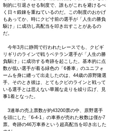
制的に引退させる制度で、誰もがこれを避けるべ
く日々鍛錬を重ねているのだ。この制度のおかげ
もあってか、時にクビ寸前の選手が「人生の勝負
駆け」に成功し高配当を叩き出すことがあるの
だ。
今年3月に静岡で行われたレースでも、クビギ
リギリのラインで戦うベテラン選手が「人生の勝
負駆け」に成功する奇跡を起こした。基本的に点
数が低い選手が着る緑色の「6番車」のユニフォ
ームを身に纏って出走したのは、44歳の原野隆選
手。そのとき彼は、とてもクビのラインと戦って
いる選手とは思えない華麗な走りを繰り広げ、見
事1着となった。
3連単の売上票数が約43200票の中、原野選手
を頭にした「6-4-1」の車券が売れた枚数は僅か7
票。奇跡の46万車券という超高配当を叩き出した