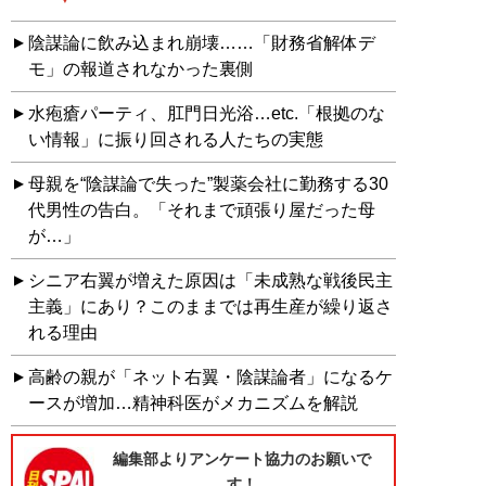
陰謀論に飲み込まれ崩壊……「財務省解体デ
モ」の報道されなかった裏側
水疱瘡パーティ、肛門日光浴…etc.「根拠のな
い情報」に振り回される人たちの実態
母親を“陰謀論で失った”製薬会社に勤務する30
代男性の告白。「それまで頑張り屋だった母
が…」
シニア右翼が増えた原因は「未成熟な戦後民主
主義」にあり？このままでは再生産が繰り返さ
れる理由
高齢の親が「ネット右翼・陰謀論者」になるケ
ースが増加…精神科医がメカニズムを解説