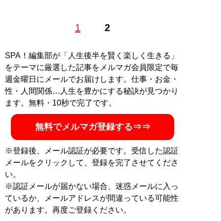
九州出身。30代後半のライター。怪しいスピリチュアル
1
2
や陰謀論、信者ビジネスなどを観察し潜入取材も敢行す
る。超甘党。 Twitter：
@kurodoraneko15
黒猫ドラネコのニュースレター【トンデモ観察記】
を定
SPA！編集部が「人生後半を賢く楽しく生きる」
期配信
をテーマに厳選した記事をメルマガ会員限定で毎
週金曜日にメールでお届けします。仕事・お金・
記事一覧へ
性・人間関係…人生を豊かにする秘訣が見つかり
ます。無料・10秒で完了です。
無料でメルマガ登録する⇒⇒
※登録後、メール認証が必要です。受信した認証
メールをクリックして、登録を完了させてくださ
い。
※認証メールが届かない場合、迷惑メールに入っ
ているか、メールアドレスが間違っている可能性
があります。再度ご登録ください。