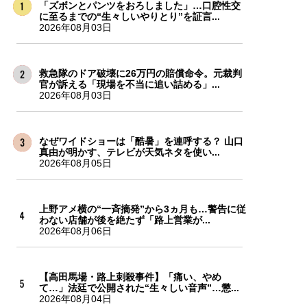
「ズボンとパンツをおろしました」…口腔性交
に至るまでの“生々しいやりとり”を証言...
2026年08月03日
救急隊のドア破壊に26万円の賠償命令。元裁判
官が訴える「現場を不当に追い詰める」...
2026年08月03日
なぜワイドショーは「酷暑」を連呼する？ 山口
真由が明かす、テレビが天気ネタを使い...
2026年08月05日
上野アメ横の“一斉摘発”から3ヵ月も…警告に従
わない店舗が後を絶たず「路上営業が...
2026年08月06日
【高田馬場・路上刺殺事件】「痛い、やめ
て…」法廷で公開された“生々しい音声”…懲...
2026年08月04日