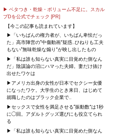
▶ ベタつき・乾燥・ボリューム不足に。スカル
プDを公式でチェック [PR]
【今この記事も読まれています】
▶「いちばんの権力者が、いちばん卑怯だっ
た」高市陣営の“中傷動画”疑惑...ひねりも工夫
もない“無味乾燥な煽り”が映し出したもの
▶「私は誰も知らない真実に目覚めた側なん
だ」陰謀論の沼にハマった夫婦。妻だけ抜け
出せたワケは
▶アメリカ出身の女性が日本でセクシー女優
になったワケ。大学生のとき来日、はじめて
就職したのはブラック企業で...
▶セックスで女性を満足させる“振動数”は1秒
に◯回。アダルトグッズ選びにも役立てられ
る
▶「私は誰も知らない真実に目覚めた側なん