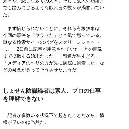
方々や、悲しむ多くの人々、そして故人の功績ま
でも踏みにじるような戯れ言の数々が渦巻いてい
た。
まず信じられないことに、それら有象無象は、
今回の事件を「ヤラセだ」と本気で思っている。
単なる検索サイトのバグをスクリーンショット
し、「2日前に記事が用意されていた」との画像
まで拡散する始末だった。「報道が早すぎる」
「メディアのヘリの方が先に病院に到着した」な
どの疑念が募ってそうさせたようだ。
しょせん陰謀論者は素人、プロの仕事
を理解できない
記者が多数いる状況下で起きたことだから、情
報が早いのは当然だ。