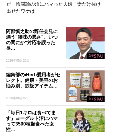
だ」陰謀論の沼にハマった夫婦。妻だけ抜け
出せたワケは
阿部慎之助の辞任会見に
漂う“後味の悪さ”。いつ
の間にか“対応を誤った
長…
2026年05月26日
編集部のiHerb愛用者がセ
レクト。健康・美容のお
悩み別、鉄板アイテム…
2026年06月22日
「毎日1キロは食べてま
す」ヨーグルト沼にハマ
って3500種類食べた女
性…