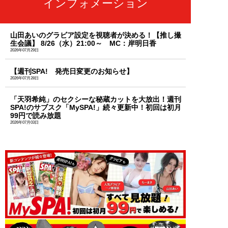
インフォメーション
山田あいのグラビア設定を視聴者が決める！【推し撮
生会議】 8/26（水）21:00～ MC：岸明日香
2026年07月29日
【週刊SPA! 発売日変更のお知らせ】
2026年07月28日
「天羽希純」のセクシーな秘蔵カットを大放出！週刊
SPA!のサブスク「MySPA!」続々更新中！初回は初月
99円で読み放題
2026年07月03日