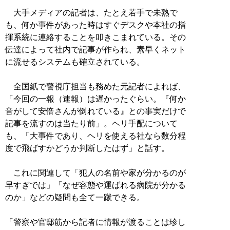
大手メディアの記者は、たとえ若手で未熟で
も、何か事件があった時はすぐデスクや本社の指
揮系統に連絡することを叩きこまれている。その
伝達によって社内で記事が作られ、素早くネット
に流せるシステムも確立されている。
全国紙で警視庁担当も務めた元記者によれば、
「今回の一報（速報）は遅かったぐらい。『何か
音がして安倍さんが倒れている』との事実だけで
記事を流すのは当たり前」。ヘリ手配について
も、「大事件であり、ヘリを使える社なら数分程
度で飛ばすかどうか判断したはず」と話す。
これに関連して「犯人の名前や家が分かるのが
早すぎでは」「なぜ容態や運ばれる病院が分かる
のか」などの疑問も全て一蹴できる。
「警察や官邸筋から記者に情報が渡ることは珍し