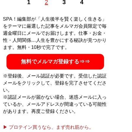
1
2
3
4
カルチャーなど興味関心の湧く分野を中心に執筆活動を
行う。社会のA面B面、メジャーからアンダーまで足を運
び、現場で知ることを大切にしている
SPA！編集部が「人生後半を賢く楽しく生きる」
をテーマに厳選した記事をメルマガ会員限定で毎
記事一覧へ
週金曜日にメールでお届けします。仕事・お金・
性・人間関係…人生を豊かにする秘訣が見つかり
ます。無料・10秒で完了です。
無料でメルマガ登録する⇒⇒
※登録後、メール認証が必要です。受信した認証
メールをクリックして、登録を完了させてくださ
い。
※認証メールが届かない場合、迷惑メールに入っ
ているか、メールアドレスが間違っている可能性
があります。再度ご登録ください。
▶ プロテイン買うなら、まず売れ筋から。