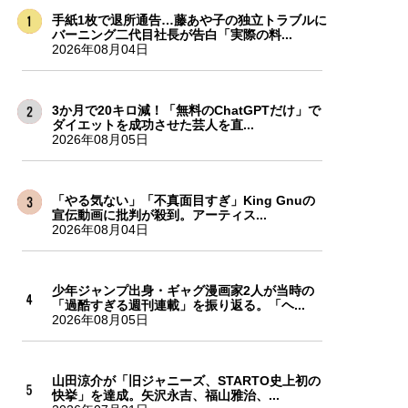
手紙1枚で退所通告…藤あや子の独立トラブルに
バーニング二代目社長が告白「実際の料...
2026年08月04日
3か月で20キロ減！「無料のChatGPTだけ」で
ダイエットを成功させた芸人を直...
2026年08月05日
「やる気ない」「不真面目すぎ」King Gnuの
宣伝動画に批判が殺到。アーティス...
2026年08月04日
少年ジャンプ出身・ギャグ漫画家2人が当時の
「過酷すぎる週刊連載」を振り返る。「ヘ...
2026年08月05日
山田涼介が「旧ジャニーズ、STARTO史上初の
快挙」を達成。矢沢永吉、福山雅治、...