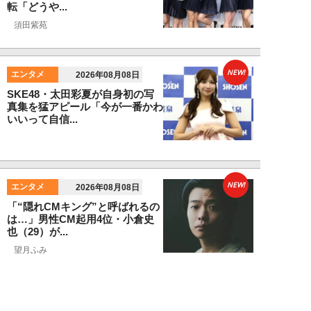
転「どうや...
須田紫苑
NEW!
エンタメ
2026年08月08日
SKE48・太田彩夏が自身初の写
真集を猛アピール「今が一番かわ
いいって自信...
NEW!
エンタメ
2026年08月08日
「“隠れCMキング”と呼ばれるの
は…」男性CM起用4位・小倉史
也（29）が...
望月ふみ
NEW!
エンタメ
2026年08月08日