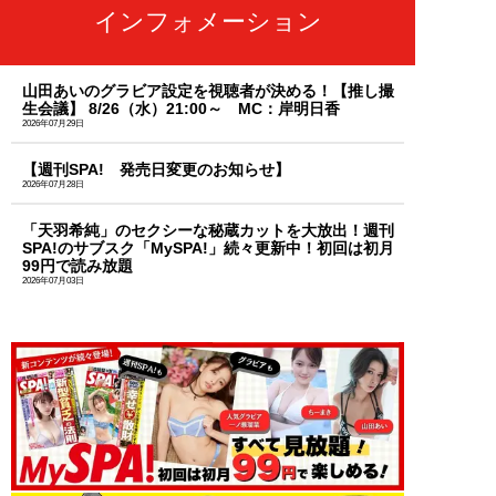
インフォメーション
山田あいのグラビア設定を視聴者が決める！【推し撮
生会議】 8/26（水）21:00～ MC：岸明日香
2026年07月29日
【週刊SPA! 発売日変更のお知らせ】
2026年07月28日
「天羽希純」のセクシーな秘蔵カットを大放出！週刊
SPA!のサブスク「MySPA!」続々更新中！初回は初月
99円で読み放題
2026年07月03日