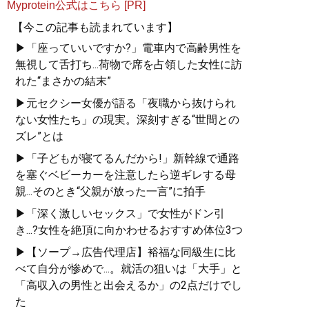
Myprotein公式はこちら [PR]
【今この記事も読まれています】
▶「座っていいですか?」電車内で高齢男性を
無視して舌打ち...荷物で席を占領した女性に訪
れた“まさかの結末”
▶元セクシー女優が語る「夜職から抜けられ
ない女性たち」の現実。深刻すぎる“世間との
ズレ”とは
▶「子どもが寝てるんだから!」新幹線で通路
を塞ぐベビーカーを注意したら逆ギレする母
親...そのとき“父親が放った一言”に拍手
▶「深く激しいセックス」で女性がドン引
き...?女性を絶頂に向かわせるおすすめ体位3つ
▶【ソープ→広告代理店】裕福な同級生に比
べて自分が惨めで...。就活の狙いは「大手」と
「高収入の男性と出会えるか」の2点だけでし
た