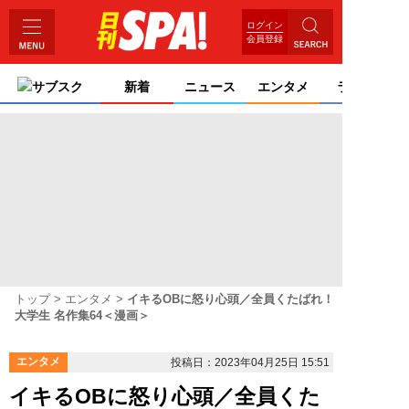
ログイン
会員登録
サブスク
新着
ニュース
エンタメ
ライフ
トップ
エンタメ
イキるOBに怒り心頭／全員くたばれ！
大学生 名作集64＜漫画＞
エンタメ
投稿日：2023年04月25日 15:51
イキるOBに怒り心頭／全員くた