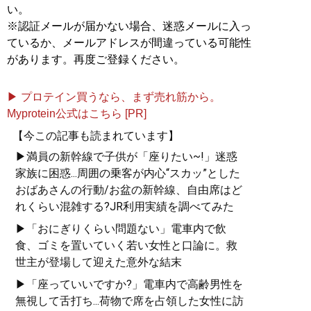
い。
※認証メールが届かない場合、迷惑メールに入っ
ているか、メールアドレスが間違っている可能性
があります。再度ご登録ください。
▶ プロテイン買うなら、まず売れ筋から。
Myprotein公式はこちら [PR]
【今この記事も読まれています】
▶満員の新幹線で子供が「座りたい~!」迷惑
家族に困惑...周囲の乗客が内心“スカッ”とした
おばあさんの行動/お盆の新幹線、自由席はど
れくらい混雑する?JR利用実績を調べてみた
▶「おにぎりくらい問題ない」電車内で飲
食、ゴミを置いていく若い女性と口論に。救
世主が登場して迎えた意外な結末
▶「座っていいですか?」電車内で高齢男性を
無視して舌打ち...荷物で席を占領した女性に訪