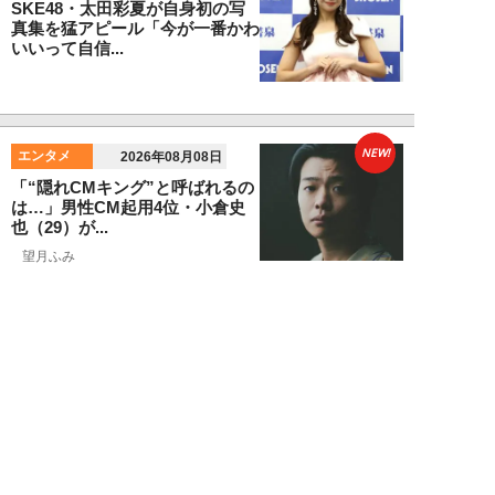
SKE48・太田彩夏が自身初の写
真集を猛アピール「今が一番かわ
いいって自信...
NEW!
エンタメ
2026年08月08日
「“隠れCMキング”と呼ばれるの
は…」男性CM起用4位・小倉史
也（29）が...
望月ふみ
NEW!
エンタメ
2026年08月08日
「マッチョこそ強い」MAX鈴木
が語る、大食い業界の新しい潮
流。日本の現王者...
寺西ジャジューカ