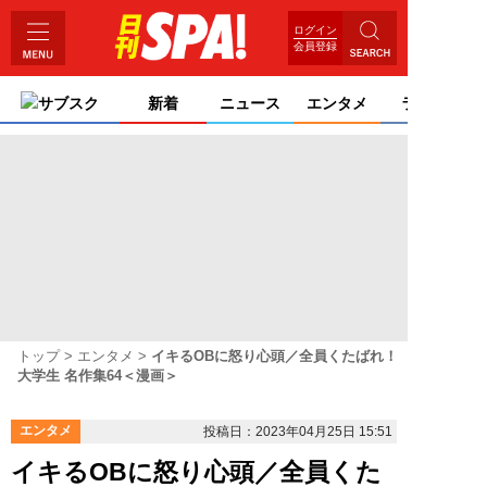
ログイン
会員登録
サブスク
新着
ニュース
エンタメ
ライフ
トップ
エンタメ
イキるOBに怒り心頭／全員くたばれ！
大学生 名作集64＜漫画＞
エンタメ
投稿日：2023年04月25日 15:51
イキるOBに怒り心頭／全員くた