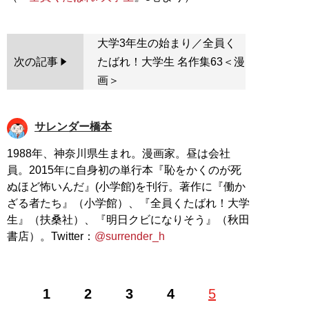
大学3年生の始まり／全員く
次の記事
たばれ！大学生 名作集63＜漫
画＞
サレンダー橋本
1988年、神奈川県生まれ。漫画家。昼は会社
員。2015年に自身初の単行本『恥をかくのが死
ぬほど怖いんだ』(小学館)を刊行。著作に『働か
ざる者たち』（小学館）、『全員くたばれ！大学
生』（扶桑社）、『明日クビになりそう』（秋田
書店）。Twitter：
@surrender_h
1
2
3
4
5