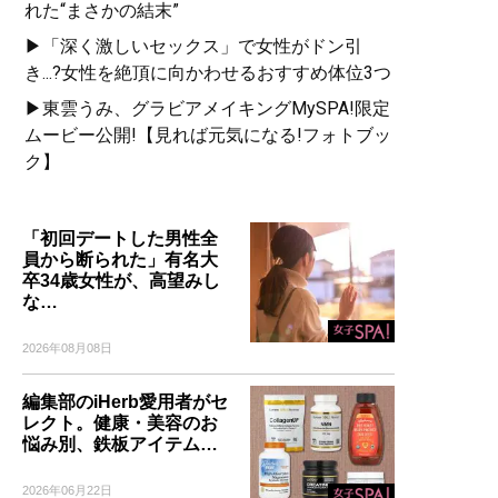
れた“まさかの結末”
▶「深く激しいセックス」で女性がドン引
き...?女性を絶頂に向かわせるおすすめ体位3つ
▶東雲うみ、グラビアメイキングMySPA!限定
ムービー公開!【見れば元気になる!フォトブッ
ク】
「初回デートした男性全
員から断られた」有名大
卒34歳女性が、高望みし
な…
2026年08月08日
編集部のiHerb愛用者がセ
レクト。健康・美容のお
悩み別、鉄板アイテム…
2026年06月22日