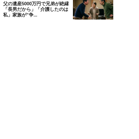
父の遺産5000万円で兄弟が絶縁
「長男だから」「介護したのは
私」家族が“争...
渡辺智
NEW!
お金
2026年07月22日
元銀行員が明かす「お金持ちほど
やらないこと」本当に豊かな人に
は“共通点”が...
渡辺智
新着記事をもっと見る