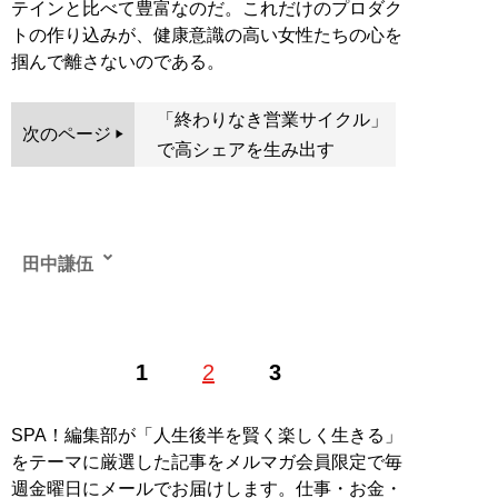
テインと比べて豊富なのだ。これだけのプロダク
トの作り込みが、健康意識の高い女性たちの心を
掴んで離さないのである。
「終わりなき営業サイクル」
次のページ
で高シェアを生み出す
田中謙伍
EC・D2Cコンサルタント、Amazon研究家、株式会社
1
2
3
GROOVE CEO。慶應義塾大学環境情報学部卒業後、新
卒採用第1期生としてアマゾンジャパン合同会社に入
社、出品サービス事業部にて2年間のトップセールス、
SPA！編集部が「人生後半を賢く楽しく生きる」
同社大阪支社の立ち上げを経験。マーケティングマネー
をテーマに厳選した記事をメルマガ会員限定で毎
ジャーとしてAmazonスポンサープロダクト広告の立ち
週金曜日にメールでお届けします。仕事・お金・