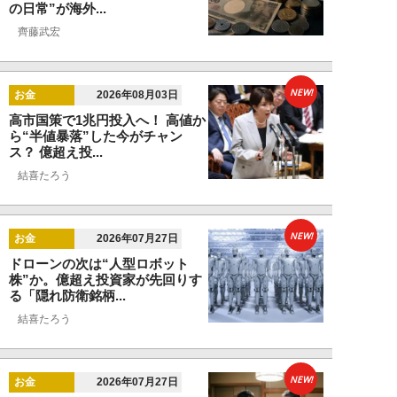
の日常”が海外...
齊藤武宏
NEW!
お金
2026年08月03日
高市国策で1兆円投入へ！ 高値か
ら“半値暴落”した今がチャン
ス？ 億超え投...
結喜たろう
NEW!
お金
2026年07月27日
ドローンの次は“人型ロボット
株”か。億超え投資家が先回りす
る「隠れ防衛銘柄...
結喜たろう
NEW!
お金
2026年07月27日