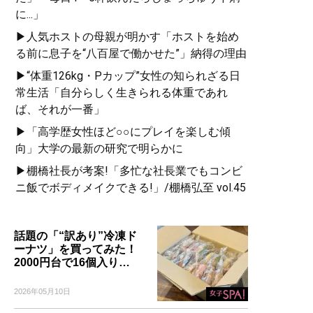
に...」
▶人気ホストの母親が明かす「ホストを始め
る前に息子を“八百屋で働かせた”」納得の理由
▶“体重126kg・Pカップ”女性の知られざる日
常生活「自分らしく生きられる体重であれ
ば、それが一番」
▶「高学歴女性ほど○○にプレイを楽しむ傾
向」大学の最新の研究で明らかに
▶棚橋社長が考案!「多忙な社長業でもコンビ
ニ飯でボディメイクできる!」/棚橋弘至 vol.45
話題の「“訳あり”冷凍ド
ーナツ」を買ってみた！
2000円台で16個入り…
2026年05月10日