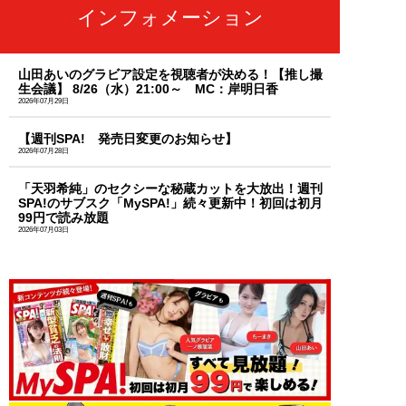
インフォメーション
山田あいのグラビア設定を視聴者が決める！【推し撮
生会議】 8/26（水）21:00～ MC：岸明日香
2026年07月29日
【週刊SPA! 発売日変更のお知らせ】
2026年07月28日
「天羽希純」のセクシーな秘蔵カットを大放出！週刊
SPA!のサブスク「MySPA!」続々更新中！初回は初月
99円で読み放題
2026年07月03日