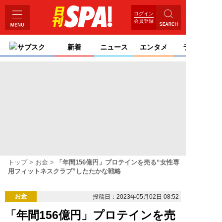
ログイン
会員登録
サブスク
新着
ニュース
エンタメ
ライフ
トップ
お金
「年間156億円」プロテインを売る“女性専
用フィットネスクラブ”したたかな戦略
お金
投稿日：2023年05月02日 08:52
「年間156億円」プロテインを売