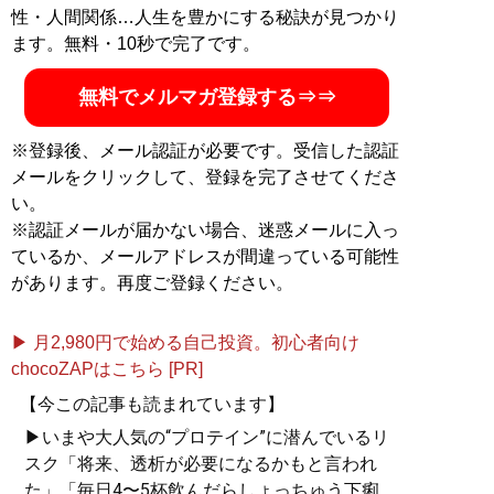
上げを経験。株式会社GROOVEおよび Amazon D2Cメ
性・人間関係…人生を豊かにする秘訣が見つかり
ーカーの株式会社AINEXTを創業。立ち上げ6年で2社合
ます。無料・10秒で完了です。
計年商50億円を達成。Youtubeチャンネル「
たなけんの
EC大学
」を運営。紀州漆器（山家漆器店）など地方の伝
無料でメルマガ登録する⇒⇒
統工芸の再生や、老舗刃物メーカー（貝印）のEC進出支
援にも積極的に取り組む。幼少期からの鉄道好きの延長
※登録後、メール認証が必要です。受信した認証
で月10日以上は日本全国を旅している
メールをクリックして、登録を完了させてくださ
い。
記事一覧へ
※認証メールが届かない場合、迷惑メールに入っ
ているか、メールアドレスが間違っている可能性
があります。再度ご登録ください。
▶ 月2,980円で始める自己投資。初心者向け
chocoZAPはこちら [PR]
【今この記事も読まれています】
▶いまや大人気の“プロテイン”に潜んでいるリ
スク「将来、透析が必要になるかもと言われ
た」「毎日4〜5杯飲んだらしょっちゅう下痢