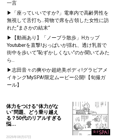
一言
▶「座っていいですか?」電車内で高齢男性を
無視して舌打ち...荷物で席を占領した女性に訪
れた“まさかの結末”
▶【動画あり】「ノーブラ散歩」Hカップ
Youtuberを直撃!おっぱいが揺れ、透け乳首で
街中を歩いて“恥ずかしくない”のか聞いてみた
ら...
▶志田音々の爽やか超絶美ボディ!グラビアメ
イキングMySPA!限定ムービー公開!【旬撮ガ
ール】
体力をつける“体力がな
い”問題、どう乗り越え
る？50代のリアルすぎる
悩…
2026年08月07日