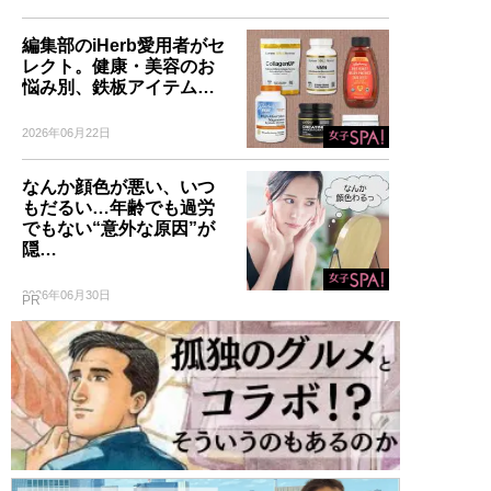
編集部のiHerb愛用者がセ
レクト。健康・美容のお
悩み別、鉄板アイテム…
2026年06月22日
なんか顔色が悪い、いつ
もだるい…年齢でも過労
でもない“意外な原因”が
隠…
2026年06月30日
PR