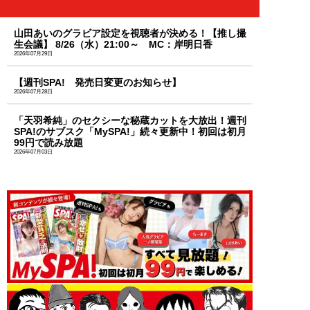
山田あいのグラビア設定を視聴者が決める！【推し撮
生会議】 8/26（水）21:00～ MC：岸明日香
2026年07月29日
【週刊SPA! 発売日変更のお知らせ】
2026年07月28日
「天羽希純」のセクシーな秘蔵カットを大放出！週刊
SPA!のサブスク「MySPA!」続々更新中！初回は初月
99円で読み放題
2026年07月03日