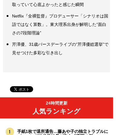
取っていて心底よかったと感じた瞬間
Netflix『全裸監督』プロデューサー「シナリオは国
語ではなく算数」。東大理系出身が解明した“面白
さの7段階理論”
芹澤優、31歳バースデーライブの“芹澤優総選挙”で
見せつけた多彩な引き出し
24時間更新
人気ランキング
手紙1枚で退所通告…藤あや子の独立トラブルに