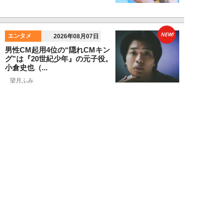
NEW!
エンタメ
2026年08月07日
男性CM起用4位の“隠れCMキン
グ”は『20世紀少年』の元子役。
小倉史也（...
望月ふみ
NEW!
エンタメ
2026年08月07日
「牛丼2杯で満腹」だった男が
「1時間でラーメン35杯」完食で
きるようになる...
寺西ジャジューカ
NEW!
エンタメ
2026年08月07日
志田音々の爽やか超絶美ボディ！
グラビアメイキングMySPA!限定