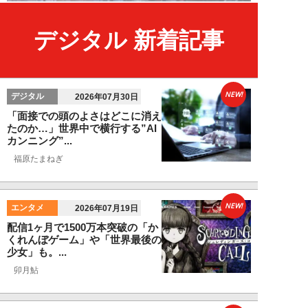
デジタル 新着記事
NEW!
デジタル
2026年07月30日
「面接での頭のよさはどこに消え
たのか…」世界中で横行する”AI
カンニング”...
福原たまねぎ
NEW!
エンタメ
2026年07月19日
配信1ヶ月で1500万本突破の「か
くれんぼゲーム」や「世界最後の
少女」も。...
卯月鮎