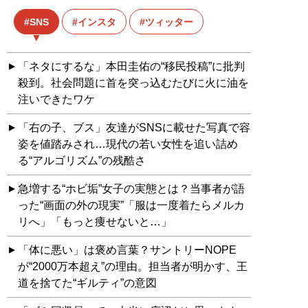
SNS
インスタ
ツィッター
「ネタにするな」本田圭佑の“移民投稿”に批判
殺到。社会問題に首を突っ込むたびに火に油を
注いできたワケ
「右の子、ブス」友達がSNSに載せた写真で容
姿を値踏みされ…現代の若い女性を追い詰め
る“アルゴリズム”の残酷さ
急増する“ホビ垢”女子の実態とは？当事者が語
った“画面の外の現実”「服は一度着たらメルカ
リへ」「もっと痩せないと…」
「体に悪い」は褒め言葉？サントリーNOPE
が“2000万本超え”の理由。担当者が明かす、王
道を捨てた“ギルティ”の意図