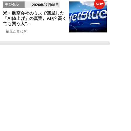
NEW!
デジタル
2026年07月08日
米・航空会社のミスで露呈した
「AI値上げ」の真実。AIが”高く
ても買う人”...
福原たまねぎ
NEW!
エンタメ
2026年06月21日
『GTA6』にSwitch2『スプラ』
『ゼルダ』リメイクも！2026年
下半...
卯月鮎
NEW!
デジタル
2026年06月18日
AIに作らせた資料が“ちっとも頭
に入らない”のはなぜ？米名門大
学がAIを「...
福原たまねぎ