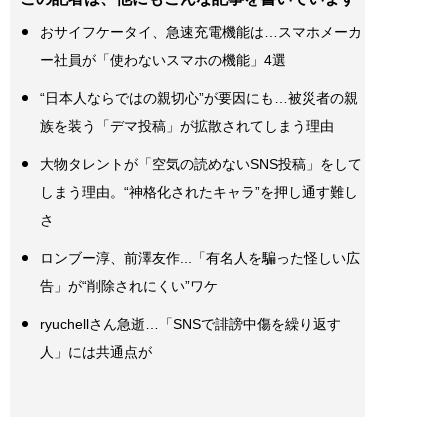
おサイフケータイ、急速充電機能は…スマホメーカ
ー社員が「使わないスマホの機能」4選
“日本人ならではの親切心”が要因にも…被災者の親
族を装う「デマ投稿」が拡散されてしまう理由
大物タレントが「空気の読めないSNS投稿」をして
しまう理由。“神格化されたキャラ”を押し通す難し
さ
ロンブー淳、前澤友作...「有名人を騙った怪しい広
告」が“削除されにくい”ワケ
ryuchellさん急逝…「SNSで誹謗中傷を繰り返す
人」には共通点が