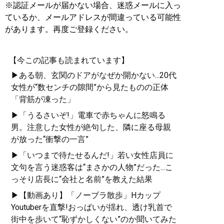
※認証メールが届かない場合、迷惑メールに入っ
ているか、メールアドレスが間違っている可能性
があります。再度ご登録ください。
【今この記事も読まれています】
▶ある朝、玄関のドアがなぜか開かない...20代
女性が“数センチの隙間”から見たものの正体
「背筋が凍った」
▶「うるさいぞ!」電車で赤ちゃんに怒鳴る
男。注意した女性が絶句した、隣に座る母親
が放った“衝撃の一言”
▶「いつまで待たせるんだ!」若い女性店員に
文句を言う迷惑客は“まさかの人物”だった...こ
っそり店長に“会社と名前”を教えた結果
▶【動画あり】「ノーブラ散歩」Hカップ
Youtuberを直撃!おっぱいが揺れ、透け乳首で
街中を歩いて“恥ずかしくない”のか聞いてみた