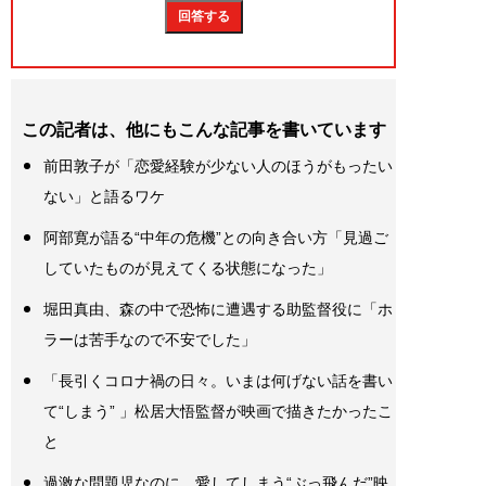
この記者は、他にもこんな記事を書いています
前田敦子が「恋愛経験が少ない人のほうがもったい
ない」と語るワケ
阿部寛が語る“中年の危機”との向き合い方「見過ご
していたものが見えてくる状態になった」
堀田真由、森の中で恐怖に遭遇する助監督役に「ホ
ラーは苦手なので不安でした」
「長引くコロナ禍の日々。いまは何げない話を書い
て“しまう” 」松居大悟監督が映画で描きたかったこ
と
過激な問題児なのに、愛してしまう“ぶっ飛んだ”映