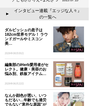
2023.07.15
インタビュー連載『エッジな人々』
▲
の一覧へ
ダルビッシュの息子は
182cm世界モデル！ ラウ
ンドガールやミスコン
美…
2026年08月05日
編集部のiHerb愛用者がセ
レクト。健康・美容のお
悩み別、鉄板アイテム…
2026年06月22日
なんか顔色が悪い、いつ
もだるい…年齢でも過労
でもない“意外な原因”が