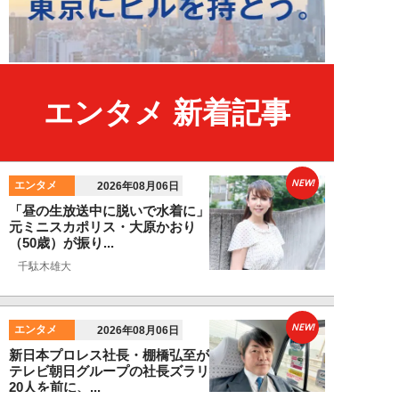
エンタメ 新着記事
NEW!
エンタメ
2026年08月06日
「昼の生放送中に脱いで水着に」
元ミニスカポリス・大原かおり
（50歳）が振り...
千駄木雄大
NEW!
エンタメ
2026年08月06日
新日本プロレス社長・棚橋弘至が
テレビ朝日グループの社長ズラリ
20人を前に、...