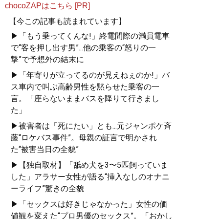
chocoZAPはこちら [PR]
【今この記事も読まれています】
▶「もう乗ってくんな!」終電間際の満員電車
で“客を押し出す男”...他の乗客の“怒りの一
撃”で予想外の結末に
▶「年寄りが立ってるのが見えねぇのか!」バ
ス車内で叫ぶ高齢男性を黙らせた乗客の一
言。「座らないままバスを降りて行きまし
た」
▶被害者は「死にたい」とも...元ジャンポケ斉
藤“ロケバス事件”。母親の証言で明かされ
た“被害当日の全貌”
▶【独自取材】「舐め犬を3〜5匹飼っていま
した」アラサー女性が語る“挿入なしのオナニ
ーライフ”驚きの全貌
▶「セックスは好きじゃなかった」女性の価
値観を変えた“プロ男優のセックス”。「おかし