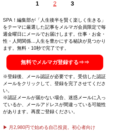
1
2
3
ラマ、本、音楽などの取材やコラム執筆、イベントMC
等を手がける。「装苑」「CREA」「CINEMORE」「シ
ネマカフェ」「FRIDAYデジタル」「映画.com」などの
SPA！編集部が「人生後半を賢く楽しく生きる」
雑誌、Web媒体に寄稿。ツイッター
@SyoCinema
をテーマに厳選した記事をメルマガ会員限定で毎
週金曜日にメールでお届けします。仕事・お金・
記事一覧へ
性・人間関係…人生を豊かにする秘訣が見つかり
ます。無料・10秒で完了です。
無料でメルマガ登録する⇒⇒
※登録後、メール認証が必要です。受信した認証
メールをクリックして、登録を完了させてくださ
い。
※認証メールが届かない場合、迷惑メールに入っ
ているか、メールアドレスが間違っている可能性
があります。再度ご登録ください。
▶ 月2,980円で始める自己投資。初心者向け