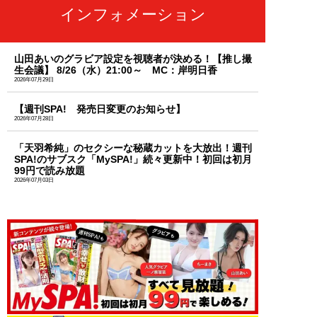
インフォメーション
山田あいのグラビア設定を視聴者が決める！【推し撮
生会議】 8/26（水）21:00～ MC：岸明日香
2026年07月29日
【週刊SPA! 発売日変更のお知らせ】
2026年07月28日
「天羽希純」のセクシーな秘蔵カットを大放出！週刊
SPA!のサブスク「MySPA!」続々更新中！初回は初月
99円で読み放題
2026年07月03日