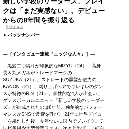
新しい学校のリーダーズ、ブレイ
クは「まだ実感ない」。デビュー
からの8年間を振り返る
和場まさみ
バックナンバー
―［
インタビュー連載『エッジな人々』
］―
黒髪二つ縛りが印象的なMIZYU（24）、高身
長＆丸メガネがトレードマークの
SUZUKA（21）、ストレートの黒髪が魅力の
KANON（21）、刈り上げヘアでキレキレのダン
スが特徴のRIN（21）。個性的な4人が出会い、
ダンスボーカルユニット「新しい学校のリーダー
ズ」が結成されたのは8年前。独創的なパフォー
マンスがSNSで反響を呼び、’21年に世界デビュ
ーを果たした後、今年ついに国内でブレイク。テ
レビ番組や大型音楽フェスに次々と出演し「紅白