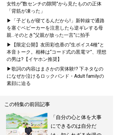
女性が“数センチの隙間”から見たものの正体
「背筋が凍った」
▶「子どもが寝てるんだから!」新幹線で通路
を塞ぐベビーカーを注意したら逆ギレする母
親...そのとき“父親が放った一言”に拍手
▶【限定公開】友田彩也香の“生ボイス4種”と
本音トーク。相棒は“コード式の黒電マ”、理想
の男は?【イヤホン推奨】
▶歌詞の内容はまさかの実体験!? 下ネタなの
になぜか泣けるロックバンド・Adult familyの
素顔に迫る
この特集の前回記事
「自分の心と体を大事
にできるのは自分だ