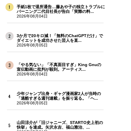
手紙1枚で退所通告…藤あや子の独立トラブルに
バーニング二代目社長が告白「実際の料...
2026年08月04日
3か月で20キロ減！「無料のChatGPTだけ」で
ダイエットを成功させた芸人を直...
2026年08月05日
「やる気ない」「不真面目すぎ」King Gnuの
宣伝動画に批判が殺到。アーティス...
2026年08月04日
少年ジャンプ出身・ギャグ漫画家2人が当時の
「過酷すぎる週刊連載」を振り返る。「ヘ...
2026年08月05日
山田涼介が「旧ジャニーズ、STARTO史上初の
快挙」を達成。矢沢永吉、福山雅治、...