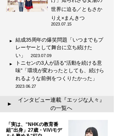
け」知られざる女湯の
世界に迫る／ともさか
りえ×まんきつ
2023.07.15
結成35周年の爆笑問題「いつまでもプ
レーヤーとして舞台に立ち続けた
い」
2023.07.09
トニセンの3人が語る“活動を続ける意
味”「環境が変わったとしても、続けら
れるような前例をつくりたかった」
2023.06.27
インタビュー連載『エッジな人々』
▲
の一覧へ
「実は、“NHKの教育番
組”出身」27歳・ViViモデ
ルも務める“紅白…