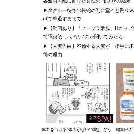
客全員を敵に回した女性の“まさかの結末”
▶タクシー待ちの長蛇の列に堂々と割り込
げで撃退するまで
▶【動画あり】「ノーブラ散歩」HカップYo
て“恥ずかしくない”のか聞いてみたら...
▶【人妻告白】不倫する人妻が「相手に求め
得の理由
体力をつける“体力がない”問題、どう
編集部のi