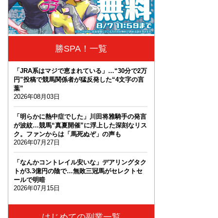
勝SPA！一覧
「JRA系はマジで恵まれている」…“30分で2万
円”投稿で競馬関係者が猛反発した“4文字の言
葉”
2026年08月03日
「明らかに熱中症でした」川田将雅騎手の発言
が波紋…競馬“真夏開催”に浮上した深刻なリス
ク。ファンからは「馬死ぬぞ」の声も
2026年07月27日
「なんかコントレイル安いな」デアリングタク
トが3.3億円の陰で…無敗三冠馬がセレクトセ
ールで明暗
2026年07月15日
はじめての副業一覧