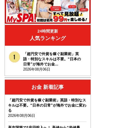
24時間更新
人気ランキング
「超円安で外貨を稼ぐ副業術」英
語・特別なスキルは不要。“日本の
日常”が海外でお金...
2026年08月06日
お金 新着記事
「超円安で外貨を稼ぐ副業術」英語・特別なス
キルは不要。“日本の日常”が海外でお金に変わ
る
2026年08月06日
高市国策で1兆円投入へ！ 高値から“半値暴