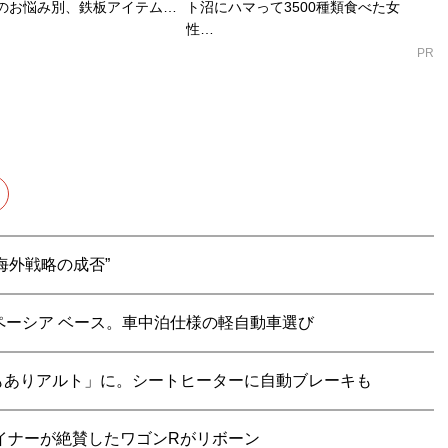
のお悩み別、鉄板アイテム…
ト沼にハマって3500種類食べた女
性…
PR
海外戦略の成否”
ペーシア ベース。車中泊仕様の軽自動車選び
もありアルト」に。シートヒーターに自動ブレーキも
イナーが絶賛したワゴンRがリボーン