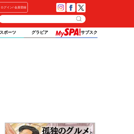
ログイン
会員登録
スポーツ
グラビア
サブスク