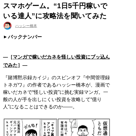
スマホゲーム。“1日5千円稼いで
いる達人”に攻略法を聞いてみた
ハッシー橋本
バックナンバー
―［
マンガで稼いだカネを怪しい投資にブッ込ん
でみた
］―
『賭博黙示録カイジ』のスピンオフ『中間管理録
トネガワ』の作者であるハッシー橋本が、漫画で
稼いだカネで“怪しい投資”に挑む実録マンガ。一
般の人が手を出しにくい投資を攻略して“億り
人”になることはできるのか——。