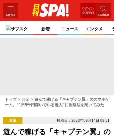
ログイン
会員登録
サブスク
新着
ニュース
エンタメ
ライフ
トップ
お金
遊んで稼げる「キャプテン翼」のスマホゲ
ーム。“1日5千円稼いでいる達人”に攻略法を聞いてみた
お金
投稿日：2023年09月14日 08:51
遊んで稼げる「キャプテン翼」の