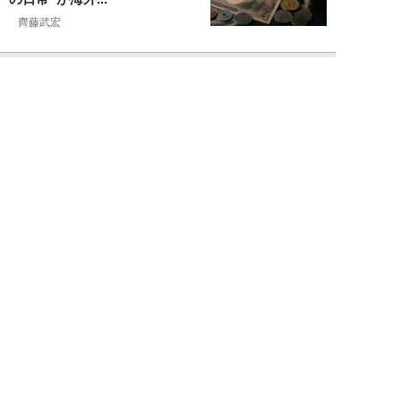
齊藤武宏
NEW!
お金
2026年08月03日
高市国策で1兆円投入へ！ 高値か
ら“半値暴落”した今がチャン
ス？ 億超え投...
結喜たろう
NEW!
お金
2026年07月27日
ドローンの次は“人型ロボット
株”か。億超え投資家が先回りす
る「隠れ防衛銘柄...
結喜たろう
NEW!
お金
2026年07月27日