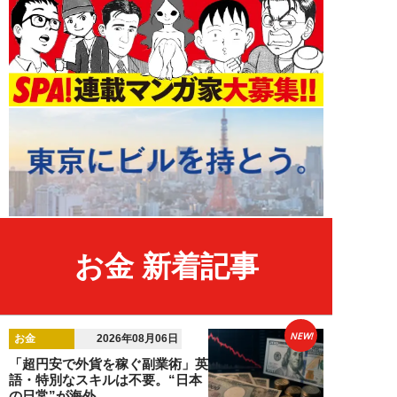
お金 新着記事
NEW!
お金
2026年08月06日
「超円安で外貨を稼ぐ副業術」英
語・特別なスキルは不要。“日本
の日常”が海外...