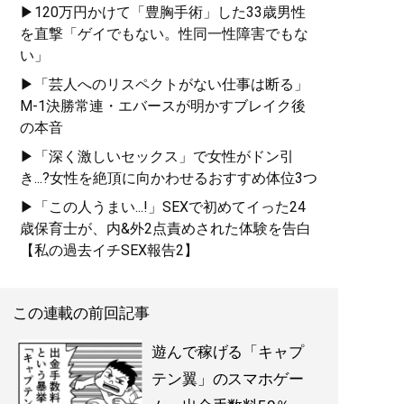
▶120万円かけて「豊胸手術」した33歳男性
を直撃「ゲイでもない。性同一性障害でもな
い」
▶「芸人へのリスペクトがない仕事は断る」
M-1決勝常連・エバースが明かすブレイク後
の本音
▶「深く激しいセックス」で女性がドン引
き...?女性を絶頂に向かわせるおすすめ体位3つ
▶「この人うまい...!」SEXで初めてイった24
歳保育士が、内&外2点責めされた体験を告白
【私の過去イチSEX報告2】
この連載の前回記事
遊んで稼げる「キャプ
テン翼」のスマホゲー