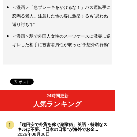
＜漫画＞「急ブレーキをかけるな！」バス運転手に
怒鳴る老人…注意した他の客に激昂するも“思わぬ
返り討ち”に
＜漫画＞駅で外国人女性のスーツケースに激突…逆
ギレした相手に被害者男性が取った“予想外の行動”
24時間更新
人気ランキング
「超円安で外貨を稼ぐ副業術」英語・特別なス
キルは不要。“日本の日常”が海外でお金...
2026年08月06日