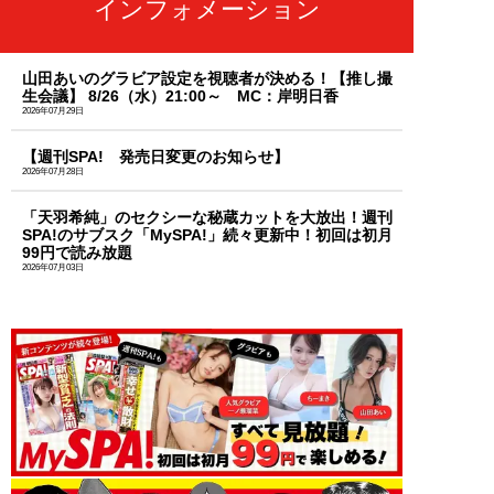
インフォメーション
山田あいのグラビア設定を視聴者が決める！【推し撮
生会議】 8/26（水）21:00～ MC：岸明日香
2026年07月29日
【週刊SPA! 発売日変更のお知らせ】
2026年07月28日
「天羽希純」のセクシーな秘蔵カットを大放出！週刊
SPA!のサブスク「MySPA!」続々更新中！初回は初月
99円で読み放題
2026年07月03日