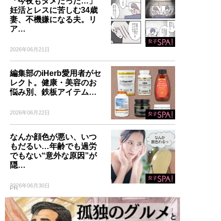
「今夜もダメだった…」
妊活とレスに苦しむ34歳
妻、不機嫌になる夫。リ
ア…
2026年06月21日
編集部のiHerb愛用者がセ
レクト。健康・美容のお
悩み別、鉄板アイテム…
2026年06月22日
なんか顔色が悪い、いつ
もだるい…年齢でも過労
でもない“意外な原因”が
隠…
2026年06月30日
PR