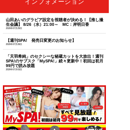
インフォメーション
山田あいのグラビア設定を視聴者が決める！【推し撮
生会議】 8/26（水）21:00～ MC：岸明日香
2026年07月29日
【週刊SPA! 発売日変更のお知らせ】
2026年07月28日
「天羽希純」のセクシーな秘蔵カットを大放出！週刊
SPA!のサブスク「MySPA!」続々更新中！初回は初月
99円で読み放題
2026年07月03日