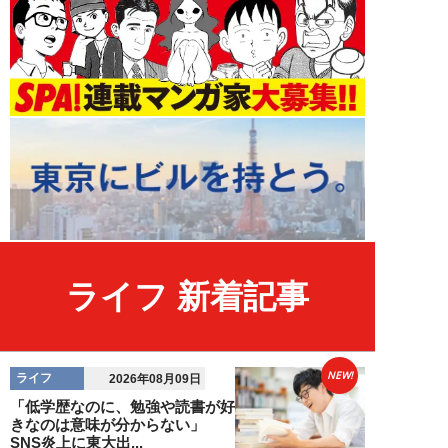
ライフ 新着記事
NEW!
ライフ
2026年08月09日
「低学歴なのに、勉強や読書が好
きなのは意味が分からない」
SNS炎上に東大出...