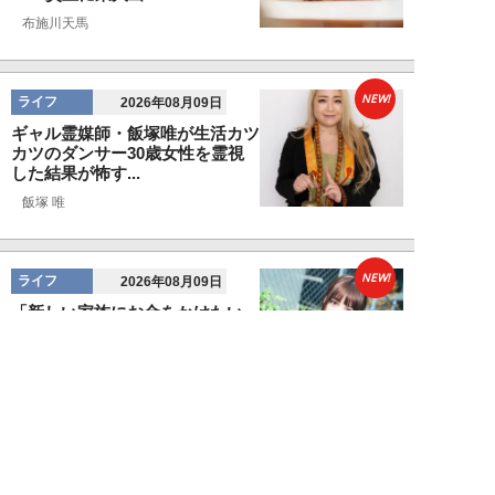
布施川天馬
NEW!
ライフ
2026年08月09日
ギャル霊媒師・飯塚唯が生活カツ
カツのダンサー30歳女性を霊視
した結果が怖す...
飯塚 唯
NEW!
ライフ
2026年08月09日
「新しい家族にお金をかけたい」
父親の身勝手な言い分で家を追い
出された22才...
黒島暁生
NEW!
ライフ
2026年08月09日
『孤独のグルメ』原作者がアメリ