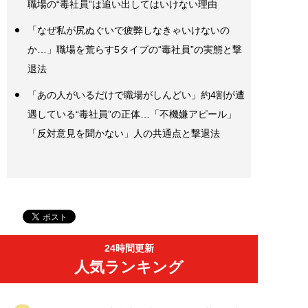
職場の“毒社員”は追い出してはいけない理由
「なぜ私が尻ぬぐいで疲弊しなきゃいけないの
か…」職場を荒らす5タイプの“毒社員”の実態と撃
退法
「あの人がいるだけで職場がしんどい」約4割が遭
遇している“毒社員”の正体…「不機嫌アピール」
「反対意見を聞かない」人の共通点と撃退法
24時間更新
人気ランキング