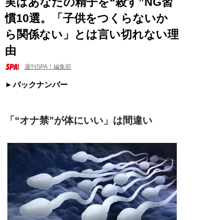
実はあなたの精子を“殺す”NG習
慣10選。「子供をつくらないか
ら関係ない」とは言い切れない理
由
週刊SPA！編集部
バックナンバー
「“オナ禁”が体にいい」は間違い