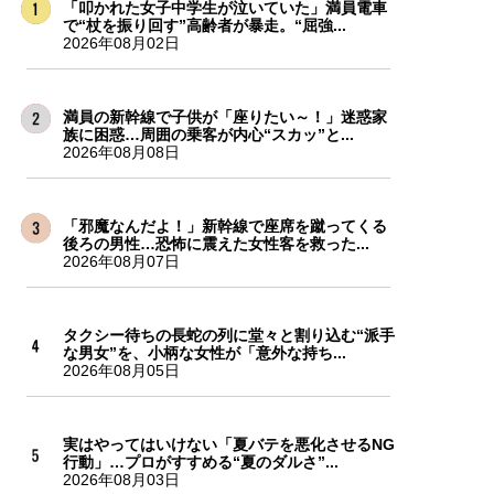
「叩かれた女子中学生が泣いていた」満員電車
で“杖を振り回す”高齢者が暴走。“屈強...
2026年08月02日
満員の新幹線で子供が「座りたい～！」迷惑家
族に困惑…周囲の乗客が内心“スカッ”と...
2026年08月08日
「邪魔なんだよ！」新幹線で座席を蹴ってくる
後ろの男性…恐怖に震えた女性客を救った...
2026年08月07日
タクシー待ちの長蛇の列に堂々と割り込む“派手
な男女”を、小柄な女性が「意外な持ち...
2026年08月05日
実はやってはいけない「夏バテを悪化させるNG
行動」…プロがすすめる“夏のダルさ”...
2026年08月03日