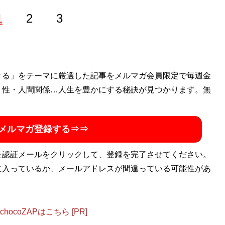
1
2
3
ー。企業分析や都市開発の記事を執筆する。取得した資格は
きる」をテーマに厳選した記事をメルマガ会員限定で毎週金
済関係の本や決算書を読むこと。 Twitter：
・性・人間関係…人生を豊かにする秘訣が見つかります。無
メルマガ登録する⇒⇒
た認証メールをクリックして、登録を完了させてください。
に入っているか、メールアドレスが間違っている可能性があ
ocoZAPはこちら [PR]