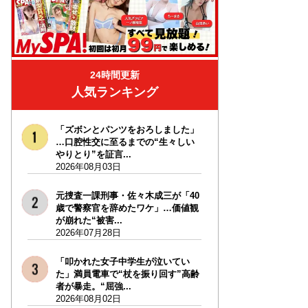
24時間更新
人気ランキング
「ズボンとパンツをおろしました」
…口腔性交に至るまでの“生々しい
やりとり”を証言...
2026年08月03日
元捜査一課刑事・佐々木成三が「40
歳で警察官を辞めたワケ」…価値観
が崩れた“被害...
2026年07月28日
「叩かれた女子中学生が泣いてい
た」満員電車で“杖を振り回す”高齢
者が暴走。“屈強...
2026年08月02日