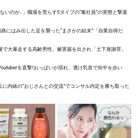
いのか...」職場を荒らす5タイプの“毒社員”の実態と撃退
.通路にはみ出した足を襲った“まさかの結末”「自業自得だ
酒屋で大暴走する高齢男性。被害届を出され「土下座謝罪」
utuberを直撃!おっぱいが揺れ、透け乳首で街中を歩い
氏に内緒の”おじさんとの交流”でコンサル内定を勝ち取った