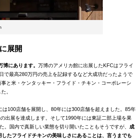
m
に展開
阪万博にあります。
万博のアメリカ館に出展したKFCはフライ
日で最高280万円の売上を記録するなど大成功だったようで
商事と米・ケンタッキー・フライド・チキン・コーポレーシ
した。
は100店舗を展開し、80年には300店舗を超えました。85年
への出展を達成します。そして1990年には東証二部上場を果
ました。国内で真新しい業態を切り開いたこともそうですが、
成
用したフライドチキンの美味しさにあることは、言うまでも