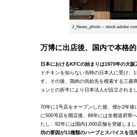
J_News_photo – stock.adobe.co
万博に出店後、国内で本格的
日本におけるKFCの始まりは1970年の大
ドチキンを知らない当時の日本人に受け、1
す。その後、鶏肉の供給先を模索する三菱
ョンとの折半により日本法人が設立されま
70年に1号店をオープンした後、僅か2年後に
に500号店を開店後、88年には全都道府県
たし、92年には国内1,000店舗を突破し
功の要因が11種類のハーブとスパイスを活