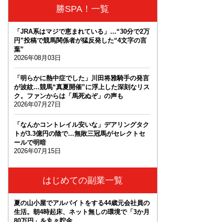
勝SPA！一覧
「JRA系はマジで恵まれている」…“30分で2万
円”投稿で競馬関係者が猛反発した“4文字の言
葉”
2026年08月03日
「明らかに熱中症でした」川田将雅騎手の発言
が波紋…競馬“真夏開催”に浮上した深刻なリス
ク。ファンからは「馬死ぬぞ」の声も
2026年07月27日
「なんかコントレイル安いな」デアリングタク
トが3.3億円の陰で…無敗三冠馬がセレクトセ
ールで明暗
2026年07月15日
はじめての副業一覧
夏の山小屋でアルバイトをする44歳元会社員の
生活。朝4時起床、ネット無しの環境で「3か月
80万円」を丸々貯金