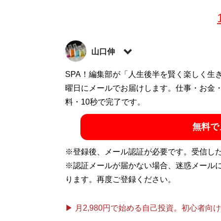
山口伸
経済・テクノロジー・不動産分野のライタ
SPA！編集部が「人生後半を賢く楽しく生
簿記、ファイナンシャルプランナー。趣味は経
曜日にメールでお届けします。仕事・お金
@shin_yamaguchi_
料・10秒で完了です。
無料で
記事一覧へ
※登録後、メール認証が必要です。受信し
※認証メールが届かない場合、迷惑メール
ります。再度ご登録ください。
▶ 月2,980円で始める自己投資。初心者向けch