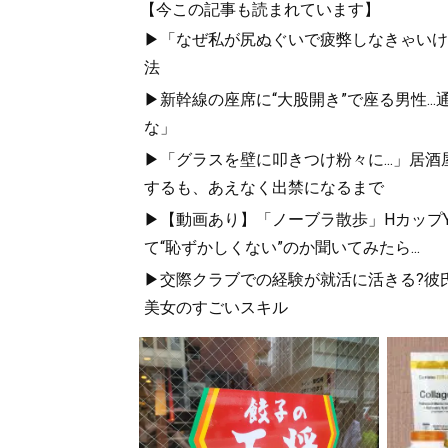
【今この記事も読まれています】
▶「なぜ私が尻ぬぐいで疲弊しなきゃいけな
法
▶新幹線の座席に“大股開き”で座る男性..
な」
▶「グラスを壁に叩きつけ粉々に...」居
するも、あえなく出禁になるまで
▶【動画あり】「ノーブラ散歩」HカップYo
て“恥ずかしくない”のか聞いてみたら...
▶交際クラブでの経験が就活に活きる?彼
美女のすごいスキル