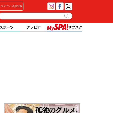
ログイン
会員登録
スポーツ
グラビア
サブスク