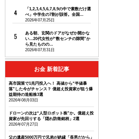
「1,2,3,4,5,6,7,8,9の中で素数だけ選
べ」中学生の7割が誤答。全国...
2026年07月25日
ある朝、玄関のドアがなぜか開かな
い…20代女性が“数センチの隙間”か
ら見たものの...
2026年07月31日
お金 新着記事
高市国策で1兆円投入へ！ 高値から“半値暴
落”した今がチャンス？ 億超え投資家が狙う爆
益期待の造船株3選
2026年08月03日
ドローンの次は“人型ロボット株”か。億超え投
資家が先回りする「隠れ防衛銘柄」2選
2026年07月27日
父の遺産5000万円で兄弟が絶縁「長男だから」