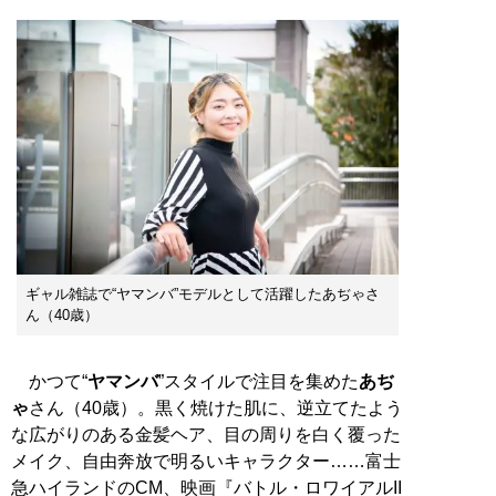
ギャル雑誌で“ヤマンバ”モデルとして活躍したあぢゃさ
ん（40歳）
かつて“
ヤマンバ
”スタイルで注目を集めた
あぢ
ゃ
さん（40歳）。黒く焼けた肌に、逆立てたよう
な広がりのある金髪ヘア、目の周りを白く覆った
メイク、自由奔放で明るいキャラクター……富士
急ハイランドのCM、映画『バトル・ロワイアルII