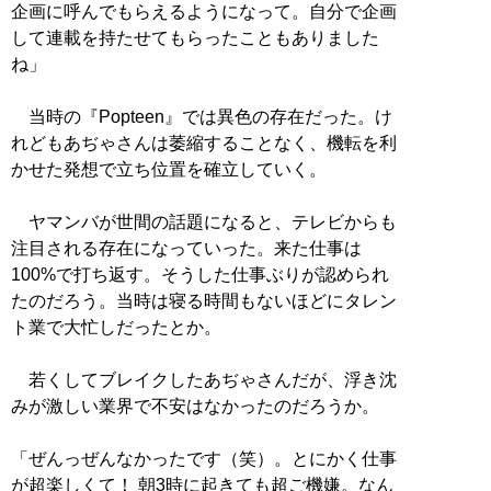
企画に呼んでもらえるようになって。自分で企画
して連載を持たせてもらったこともありました
ね」
当時の『Popteen』では異色の存在だった。け
れどもあぢゃさんは萎縮することなく、機転を利
かせた発想で立ち位置を確立していく。
ヤマンバが世間の話題になると、テレビからも
注目される存在になっていった。来た仕事は
100%で打ち返す。そうした仕事ぶりが認められ
たのだろう。当時は寝る時間もないほどにタレン
ト業で大忙しだったとか。
若くしてブレイクしたあぢゃさんだが、浮き沈
みが激しい業界で不安はなかったのだろうか。
「ぜんっぜんなかったです（笑）。とにかく仕事
が超楽しくて！ 朝3時に起きても超ご機嫌。なん