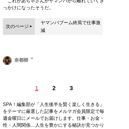
これがあぢゃさんがヤマンバから離れていくき
っかけになったそうだ。
ヤマンバブーム終焉で仕事激
次のページ
減
奈都樹
1994年生まれ。リアルサウンド編集部に所属後、現在は
1
2
3
フリーライターに。『リアルサウンド』『日刊サイゾ
ー』などで執筆。またnoteでは、クォーターライフクラ
イシスの渦中にいる20代の声を集めたインタビューサイ
SPA！編集部が「人生後半を賢く楽しく生きる」
ト『
小さな生活の声
』を運営している。
をテーマに厳選した記事をメルマガ会員限定で毎
週金曜日にメールでお届けします。仕事・お金・
記事一覧へ
性・人間関係…人生を豊かにする秘訣が見つかり