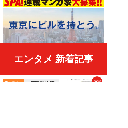
エンタメ 新着記事
NEW!
エンタメ
2026年08月08日
HKT48・石橋颯、グループ15周
年記念ムックの取材で頭をフル回
転「どうや...
須田紫苑
NEW!