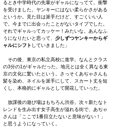
るとき中学時代の先輩がギャルになってて。衝撃
を受けました。ヤンキーにはない柔らかさがある
というか。見た目は派手だけど、すごくいい人
で。今までに出会ったことがないタイプでした。
それでギャルってカッケー！みたいな。あんなふ
うになりたいと思って、
少しずつヤンキーからギ
ャルにシフト
していきました」
その後、東京の私立高校に進学。なんとクラス
の3分の1がギャルだった。地元とは全く異なる東
京の文化に驚いたという。さっそくあぢゃさんも
髪を染め、ネイルを派手にして、スカート丈を短
くし、本格的にギャルとして開花していった。
放課後の遊び場はもちろん渋谷。次々新たなト
レンドを生み出す女子高生が溢れる街で、あぢゃ
さんは「ここで1番目立たないと意味がない！」
と思うようになっていく。