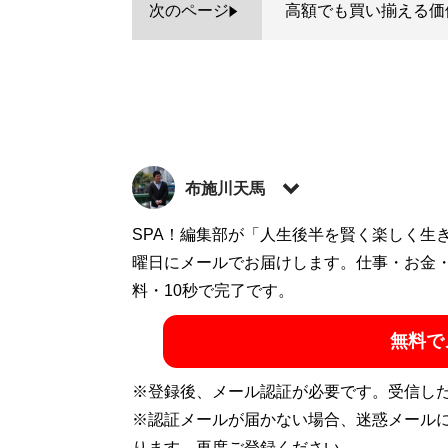
次のページ
高額でも買い揃える価
布施川天馬
著述家、教育ライター。 一般財団法人「ドラ
SPA！編集部が「人生後半を賢く楽しく生
の家庭に生まれながらも、効率的な勉強法
曜日にメールでお届けします。仕事・お金
で結果を出すノウハウを体系化した『
料・10秒で完了です。
東大
ついた「コスパを極限まで高める時間の使
無料で
ディエム
にて、お金と時間をかけない「省エ
カウント:
@Temma_Fusegawa
）
※登録後、メール認証が必要です。受信し
※認証メールが届かない場合、迷惑メール
ります。再度ご登録ください。