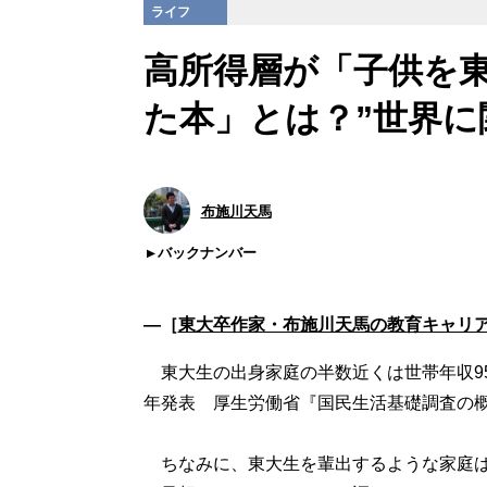
ライフ
高所得層が「子供を
た本」とは？”世界に
布施川天馬
バックナンバー
―［
東大卒作家・布施川天馬の教育キャリ
東大生の出身家庭の半数近くは世帯年収950
年発表 厚生労働省『国民生活基礎調査の
ちなみに、東大生を輩出するような家庭は世