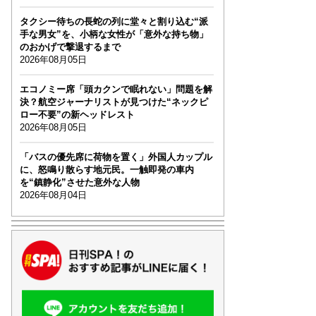
タクシー待ちの長蛇の列に堂々と割り込む“派
手な男女”を、小柄な女性が「意外な持ち物」
のおかげで撃退するまで
2026年08月05日
エコノミー席「頭カクンで眠れない」問題を解
決？航空ジャーナリストが見つけた“ネックピ
ロー不要”の新ヘッドレスト
2026年08月05日
「バスの優先席に荷物を置く」外国人カップル
に、怒鳴り散らす地元民。一触即発の車内
を“鎮静化”させた意外な人物
2026年08月04日