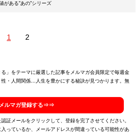
値がある”あの”シリーズ
1
2
ゴン桜財団」評議員。 1997年生まれ。世帯年収300万円台
きる」をテーマに厳選した記事をメルマガ会員限定で毎週金
を編み出し、一浪の末東大合格を果たす。著書に最小コスト
・性・人間関係…人生を豊かにする秘訣が見つかります。無
式節約勉強法
』、膨大な範囲と量の受験勉強をする中で気が
い方」を解説した『
東大式時間術
』など。
株式会社カルペ・
メルマガ登録する⇒⇒
ネスタイルの勉強法」などを伝える。MENSA会員。（Xア
た認証メールをクリックして、登録を完了させてください。
に入っているか、メールアドレスが間違っている可能性があ