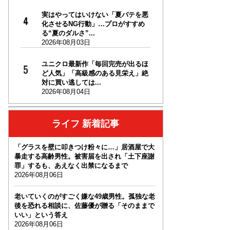
実はやってはいけない「夏バテを悪
化させるNG行動」…プロがすすめ
る“夏のダルさ”...
2026年08月03日
ユニクロ最新作「毎回完売が出るほ
ど人気」「高級感のある見栄え」絶
対に買い逃しては...
2026年08月04日
ライフ 新着記事
「グラスを壁に叩きつけ粉々に…」居酒屋で大
暴走する高齢男性。被害届を出され「土下座謝
罪」するも、あえなく出禁になるまで
2026年08月06日
老いていくのがすごく嫌な49歳男性。孤独な老
後を恐れる相談に、佐藤優が贈る「そのままで
いい」という答え
2026年08月06日