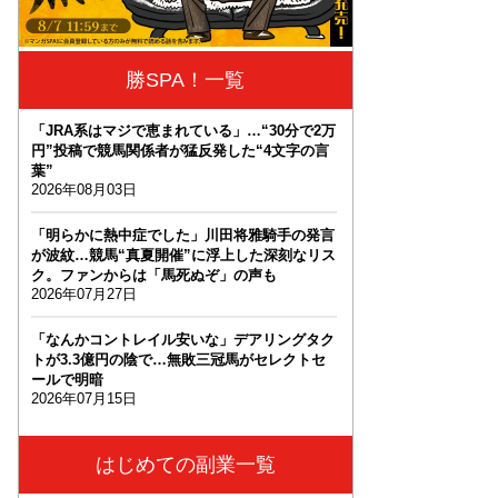
勝SPA！一覧
「JRA系はマジで恵まれている」…“30分で2万
円”投稿で競馬関係者が猛反発した“4文字の言
葉”
2026年08月03日
「明らかに熱中症でした」川田将雅騎手の発言
が波紋…競馬“真夏開催”に浮上した深刻なリス
ク。ファンからは「馬死ぬぞ」の声も
2026年07月27日
「なんかコントレイル安いな」デアリングタク
トが3.3億円の陰で…無敗三冠馬がセレクトセ
ールで明暗
2026年07月15日
はじめての副業一覧