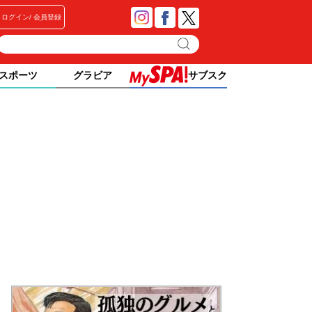
ログイン
会員登録
スポーツ
グラビア
サブスク